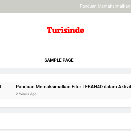
Panduan Memaksimalkan F
KAYA787 dan Upaya Membangun Sistem Lay
Cara Meningkatkan Efisiensi saat Mengaks
isindo
Panduan Menjelajahi EDWINSLOT dengan Lebih Cep
estinasi Wisata Terbaik Di Indonesia Bersama Turisindo. Layan
Panduan Memaksimalkan F
SAMPLE PAGE
KAYA787 dan Upaya Membangun Sistem Lay
Cara Meningkatkan Efisiensi saat Mengaks
uan Memaksimalkan Fitur LEBAH4D dalam Aktivitas Harian
ks Ago