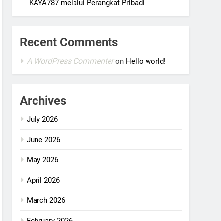
KAYA787 melalui Perangkat Pribadi
Recent Comments
A WordPress Commenter
on
Hello world!
Archives
July 2026
June 2026
May 2026
April 2026
March 2026
February 2026