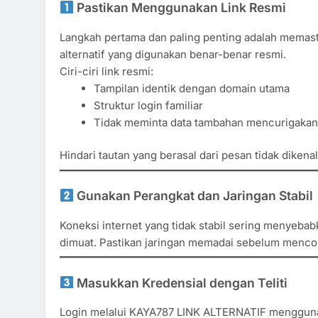
Pastikan Menggunakan Link Resmi
Langkah pertama dan paling penting adalah memas
alternatif yang digunakan benar-benar resmi.
Ciri-ciri link resmi:
Tampilan identik dengan domain utama
Struktur login familiar
Tidak meminta data tambahan mencurigakan
Hindari tautan yang berasal dari pesan tidak dikenal
Gunakan Perangkat dan Jaringan Stabil
Koneksi internet yang tidak stabil sering menyeba
dimuat. Pastikan jaringan memadai sebelum mencob
Masukkan Kredensial dengan Teliti
Login melalui KAYA787 LINK ALTERNATIF menggun