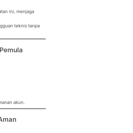
an ini, menjaga
gguan teknis tanpa
 Pemula
manan akun.
 Aman