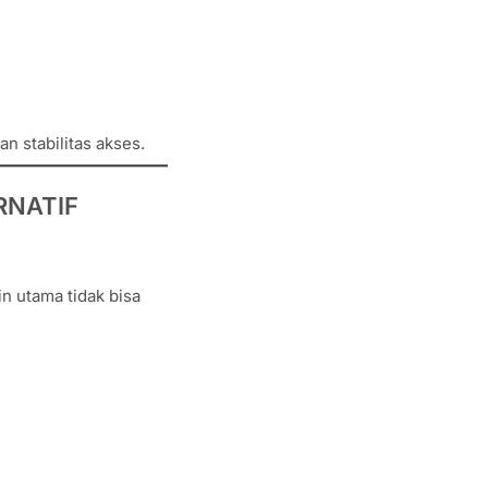
 stabilitas akses.
RNATIF
n utama tidak bisa