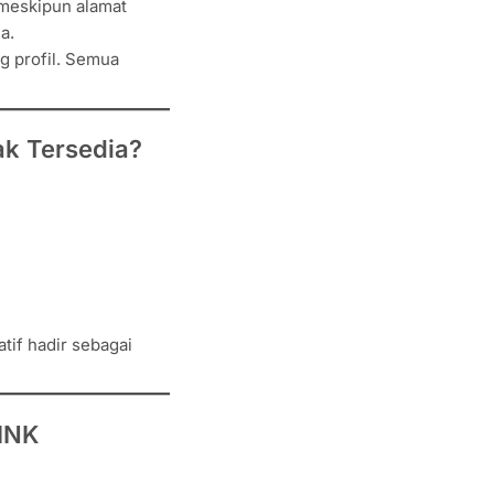
 meskipun alamat
a.
g profil. Semua
k Tersedia?
atif hadir sebagai
INK