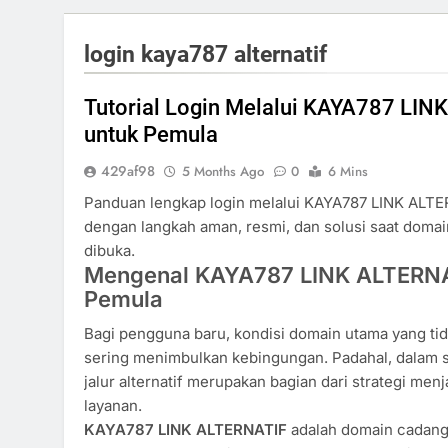
login kaya787 alternatif
Tutorial Login Melalui KAYA787 LI
untuk Pemula
429af98
5 Months Ago
0
6 Mins
Panduan lengkap login melalui KAYA787 LINK ALTE
dengan langkah aman, resmi, dan solusi saat domai
dibuka.
Mengenal KAYA787 LINK ALTERNA
Pemula
Bagi pengguna baru, kondisi domain utama yang tid
sering menimbulkan kebingungan. Padahal, dalam s
jalur alternatif merupakan bagian dari strategi menj
layanan.
KAYA787 LINK ALTERNATIF
adalah domain cadang