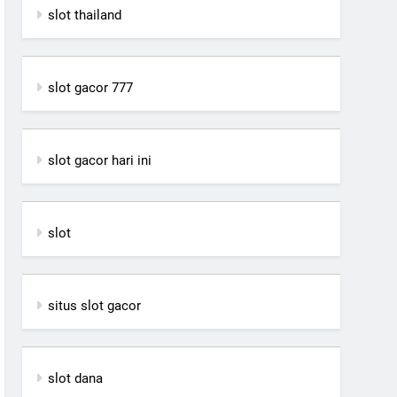
slot thailand
slot gacor 777
slot gacor hari ini
slot
situs slot gacor
slot dana