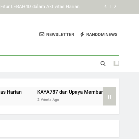
itur LEBAH4D dalam Aktivitas Harian
anan yang Terpercaya bagi Pengguna
es KAYA787 melalui Perangkat Pribadi
NEWSLETTER
RANDOM NEWS
at dan Praktis di Berbagai Perangkat
an Wisata Profesional Untuk Perjalanan Anda.
itur LEBAH4D dalam Aktivitas Harian
anan yang Terpercaya bagi Pengguna
es KAYA787 melalui Perangkat Pribadi
KAYA787 dan Upaya Membangun Sistem Layanan yang Te
2 Weeks Ago