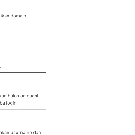
tikan domain
.
bkan halaman gagal
a login.
akan username dan