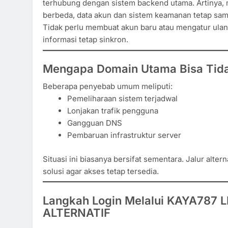
terhubung dengan sistem backend utama. Artinya,
berbeda, data akun dan sistem keamanan tetap sam
Tidak perlu membuat akun baru atau mengatur ulan
informasi tetap sinkron.
Mengapa Domain Utama Bisa Tida
Beberapa penyebab umum meliputi:
Pemeliharaan sistem terjadwal
Lonjakan trafik pengguna
Gangguan DNS
Pembaruan infrastruktur server
Situasi ini biasanya bersifat sementara. Jalur altern
solusi agar akses tetap tersedia.
Langkah Login Melalui KAYA787 L
ALTERNATIF