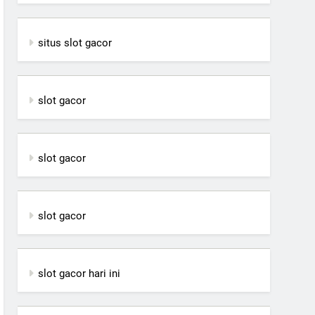
situs slot gacor
slot gacor
slot gacor
slot gacor
slot gacor hari ini