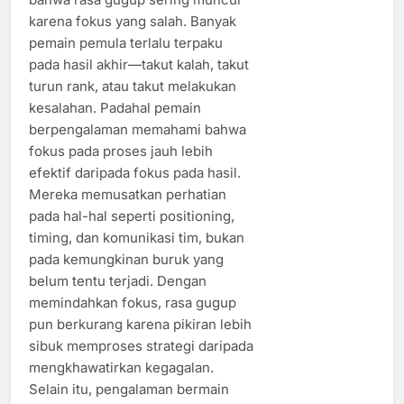
karena fokus yang salah. Banyak
pemain pemula terlalu terpaku
pada hasil akhir—takut kalah, takut
turun rank, atau takut melakukan
kesalahan. Padahal pemain
berpengalaman memahami bahwa
fokus pada proses jauh lebih
efektif daripada fokus pada hasil.
Mereka memusatkan perhatian
pada hal-hal seperti positioning,
timing, dan komunikasi tim, bukan
pada kemungkinan buruk yang
belum tentu terjadi. Dengan
memindahkan fokus, rasa gugup
pun berkurang karena pikiran lebih
sibuk memproses strategi daripada
mengkhawatirkan kegagalan.
Selain itu, pengalaman bermain