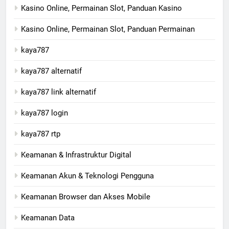
Kasino Online, Permainan Slot, Panduan Kasino
Kasino Online, Permainan Slot, Panduan Permainan
kaya787
kaya787 alternatif
kaya787 link alternatif
kaya787 login
kaya787 rtp
Keamanan & Infrastruktur Digital
Keamanan Akun & Teknologi Pengguna
Keamanan Browser dan Akses Mobile
Keamanan Data