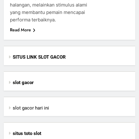
halangan, melainkan stimulus alami
yang membantu pemain mencapai
performa terbaiknya.
Read More
SITUS LINK SLOT GACOR
slot gacor
slot gacor hari ini
situs toto slot