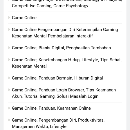
Competitive Gaming, Game Psychology
Game Online
Game Online Pengembangan Diri Keterampilan Gaming
Kesehatan Mental Pembelajaran Interaktif
Game Online, Bisnis Digital, Penghasilan Tambahan
Game Online, Keseimbangan Hidup, Lifestyle, Tips Sehat,
Kesehatan Mental
Game Online, Panduan Bermain, Hiburan Digital
Game Online, Panduan Login Browser, Tips Keamanan
Akun, Tutorial Gaming, Solusi Masalah Login
Game Online, Panduan, Keamanan Online
Game Online, Pengembangan Diri, Produktivitas,
Manajemen Waktu, Lifestyle