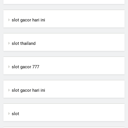
slot gacor hari ini
slot thailand
slot gacor 777
slot gacor hari ini
slot