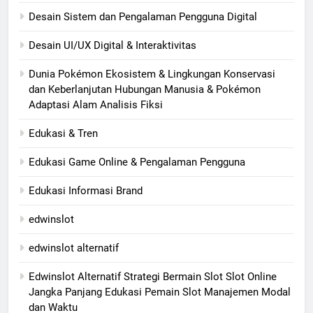
Desain Sistem dan Pengalaman Pengguna Digital
Desain UI/UX Digital & Interaktivitas
Dunia Pokémon Ekosistem & Lingkungan Konservasi
dan Keberlanjutan Hubungan Manusia & Pokémon
Adaptasi Alam Analisis Fiksi
Edukasi & Tren
Edukasi Game Online & Pengalaman Pengguna
Edukasi Informasi Brand
edwinslot
edwinslot alternatif
Edwinslot Alternatif Strategi Bermain Slot Slot Online
Jangka Panjang Edukasi Pemain Slot Manajemen Modal
dan Waktu