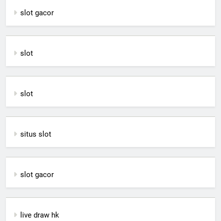
slot gacor
slot
slot
situs slot
slot gacor
live draw hk