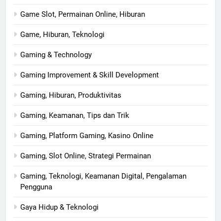
Game Slot, Permainan Online, Hiburan
Game, Hiburan, Teknologi
Gaming & Technology
Gaming Improvement & Skill Development
Gaming, Hiburan, Produktivitas
Gaming, Keamanan, Tips dan Trik
Gaming, Platform Gaming, Kasino Online
Gaming, Slot Online, Strategi Permainan
Gaming, Teknologi, Keamanan Digital, Pengalaman
Pengguna
Gaya Hidup & Teknologi