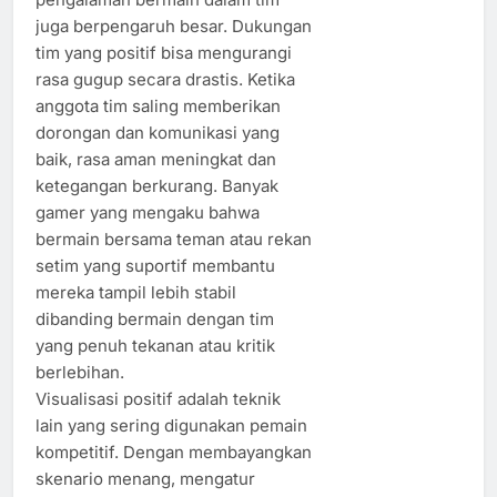
juga berpengaruh besar. Dukungan
tim yang positif bisa mengurangi
rasa gugup secara drastis. Ketika
anggota tim saling memberikan
dorongan dan komunikasi yang
baik, rasa aman meningkat dan
ketegangan berkurang. Banyak
gamer yang mengaku bahwa
bermain bersama teman atau rekan
setim yang suportif membantu
mereka tampil lebih stabil
dibanding bermain dengan tim
yang penuh tekanan atau kritik
berlebihan.
Visualisasi positif adalah teknik
lain yang sering digunakan pemain
kompetitif. Dengan membayangkan
skenario menang, mengatur