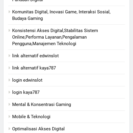
Komunitas Digital, Inovasi Game, Interaksi Sosial,
Budaya Gaming
Konsistensi Akses Digital,Stabilitas Sistem
Online,Performa Layanan,Pengalaman
Pengguna,Manajemen Teknologi
link alternatif edwinslot
link alternatif kaya787
login edwinslot
login kaya787
Mental & Konsentrasi Gaming
Mobile & Teknologi
Optimalisasi Akses Digital