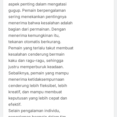
aspek penting dalam mengatasi
gugup. Pemain berpengalaman
sering menekankan pentingnya
menerima bahwa kesalahan adalah
bagian dari permainan. Dengan
menerima kemungkinan itu,
tekanan otomatis berkurang.
Pemain yang terlalu takut membuat
kesalahan cenderung bermain
kaku dan ragu-ragu, sehingga
justru memperburuk keadaan.
Sebaliknya, pemain yang mampu
menerima ketidaksempurnaan
cenderung lebih fleksibel, lebih
kreatif, dan mampu membuat
keputusan yang lebih cepat dan
efektif.
Selain pengalaman individu,
pengalaman bermain dalam tim