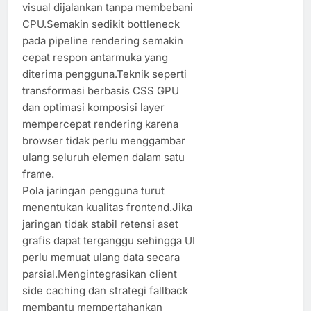
visual dijalankan tanpa membebani
CPU.Semakin sedikit bottleneck
pada pipeline rendering semakin
cepat respon antarmuka yang
diterima pengguna.Teknik seperti
transformasi berbasis CSS GPU
dan optimasi komposisi layer
mempercepat rendering karena
browser tidak perlu menggambar
ulang seluruh elemen dalam satu
frame.
Pola jaringan pengguna turut
menentukan kualitas frontend.Jika
jaringan tidak stabil retensi aset
grafis dapat terganggu sehingga UI
perlu memuat ulang data secara
parsial.Mengintegrasikan client
side caching dan strategi fallback
membantu mempertahankan