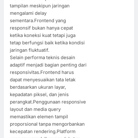
tampilan meskipun jaringan
mengalami delay
sementara.Frontend yang
responsif bukan hanya cepat
ketika koneksi kuat tetapi juga
tetap berfungsi baik ketika kondisi
jaringan fluktuatif.
Selain performa teknis desain
adaptif menjadi bagian penting dari
responsivitas.Frontend harus
dapat menyesuaikan tata letak
berdasarkan ukuran layar,
kepadatan piksel, dan jenis
perangkat.Penggunaan responsive
layout dan media query
memastikan elemen tampil
proporsional tanpa mengorbankan
kecepatan rendering.Platform