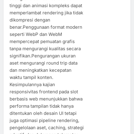
tinggi dan animasi kompleks dapat
memperlambat rendering jika tidak
dikompresi dengan
benar.Penggunaan format modern
seperti WebP dan WebM
mempercepat pemuatan grafis
tanpa mengurangi kualitas secara
signifikan.Pengurangan ukuran
aset mengurangi round trip data
dan meningkatkan kecepatan
waktu tampil konten.
Kesimpulannya kajian
responsivitas frontend pada slot
berbasis web menunjukkan bahwa
performa tampilan tidak hanya
ditentukan oleh desain UI tetapi
juga optimasi pipeline rendering,
pengelolaan aset, caching, strategi