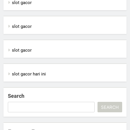
slot gacor
slot gacor
slot gacor
slot gacor hari ini
Search
SEARCH