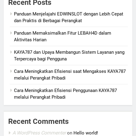
Recent Posts
Panduan Menjelajahi EDWINSLOT dengan Lebih Cepat
dan Praktis di Berbagai Perangkat
Panduan Memaksimalkan Fitur LEBAH4D dalam
Aktivitas Harian
KAYA787 dan Upaya Membangun Sistem Layanan yang
Terpercaya bagi Pengguna
Cara Meningkatkan Efisiensi saat Mengakses KAYA787
melalui Perangkat Pribadi
Cara Meningkatkan Efisiensi Penggunaan KAYA787
melalui Perangkat Pribadi
Recent Comments
A WordPress Commenter
on
Hello world!