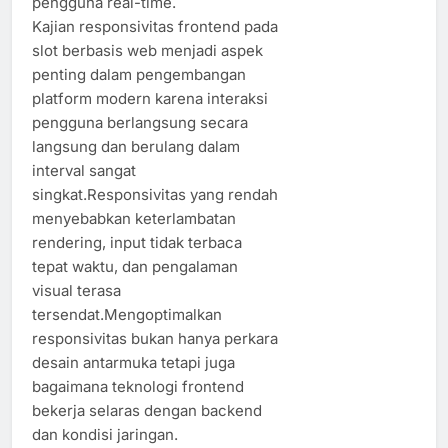
pengguna real-time.
Kajian responsivitas frontend pada
slot berbasis web menjadi aspek
penting dalam pengembangan
platform modern karena interaksi
pengguna berlangsung secara
langsung dan berulang dalam
interval sangat
singkat.Responsivitas yang rendah
menyebabkan keterlambatan
rendering, input tidak terbaca
tepat waktu, dan pengalaman
visual terasa
tersendat.Mengoptimalkan
responsivitas bukan hanya perkara
desain antarmuka tetapi juga
bagaimana teknologi frontend
bekerja selaras dengan backend
dan kondisi jaringan.