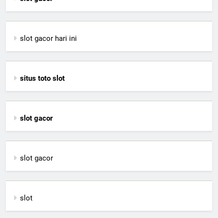
slot gacor hari ini
situs toto slot
slot gacor
slot gacor
slot