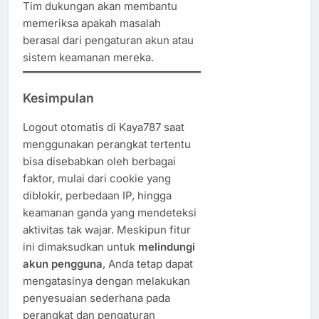
Tim dukungan akan membantu
memeriksa apakah masalah
berasal dari pengaturan akun atau
sistem keamanan mereka.
Kesimpulan
Logout otomatis di Kaya787 saat
menggunakan perangkat tertentu
bisa disebabkan oleh berbagai
faktor, mulai dari cookie yang
diblokir, perbedaan IP, hingga
keamanan ganda yang mendeteksi
aktivitas tak wajar. Meskipun fitur
ini dimaksudkan untuk
melindungi
akun pengguna
, Anda tetap dapat
mengatasinya dengan melakukan
penyesuaian sederhana pada
perangkat dan pengaturan