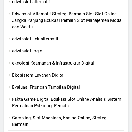
edwinslot alternatif
Edwinslot Alternatif Strategi Bermain Slot Slot Online
Jangka Panjang Edukasi Pemain Slot Manajemen Modal
dan Waktu
edwinslot link alternatif
edwinslot login
eknologi Keamanan & Infrastruktur Digital
Ekosistem Layanan Digital
Evaluasi Fitur dan Tampilan Digital
Fakta Game Digital Edukasi Slot Online Analisis Sistem
Permainan Psikologi Pemain
Gambling, Slot Machines, Kasino Online, Strategi
Bermain