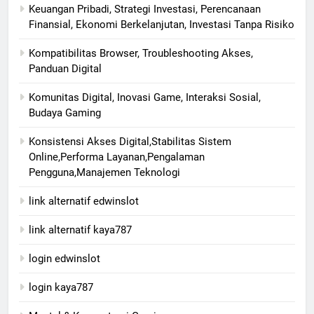
Keuangan Pribadi, Strategi Investasi, Perencanaan
Finansial, Ekonomi Berkelanjutan, Investasi Tanpa Risiko
Kompatibilitas Browser, Troubleshooting Akses,
Panduan Digital
Komunitas Digital, Inovasi Game, Interaksi Sosial,
Budaya Gaming
Konsistensi Akses Digital,Stabilitas Sistem
Online,Performa Layanan,Pengalaman
Pengguna,Manajemen Teknologi
link alternatif edwinslot
link alternatif kaya787
login edwinslot
login kaya787