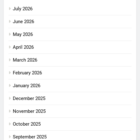
July 2026
June 2026
May 2026
April 2026
March 2026
February 2026
January 2026
December 2025
November 2025
October 2025
September 2025