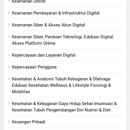
Keamanan Online
Keamanan Pembayaran & Infrastruktur Digital
Keamanan Siber & Akses Akun Digital
Keamanan Siber, Panduan Teknologi, Edukasi Digital,
Akses Platform Online
Kepercayaan dan Layanan Digital
Kepercayaan Pengguna
Kesehatan & Anatomi Tubuh Kebugaran & Olahraga
Edukasi Kesehatan Wellness & Lifestyle Fisiologi &
Mobilitas
Kesehatan & Kebugaran Gaya Hidup Sehat Imunisasi &
Kesehatan Tubuh Pengembangan Diri Nutrisi & Diet
Keuangan Pribadi