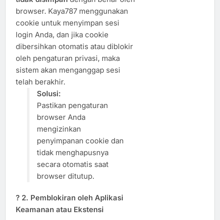
browser. Kaya787 menggunakan
cookie untuk menyimpan sesi
login Anda, dan jika cookie
dibersihkan otomatis atau diblokir
oleh pengaturan privasi, maka
sistem akan menganggap sesi
telah berakhir.
Solusi:
Pastikan pengaturan
browser Anda
mengizinkan
penyimpanan cookie dan
tidak menghapusnya
secara otomatis saat
browser ditutup.
? 2.
Pemblokiran oleh Aplikasi
Keamanan atau Ekstensi