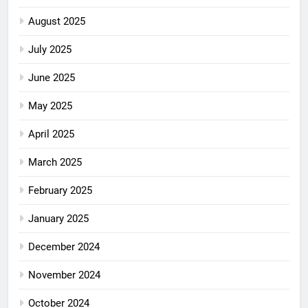
August 2025
July 2025
June 2025
May 2025
April 2025
March 2025
February 2025
January 2025
December 2024
November 2024
October 2024