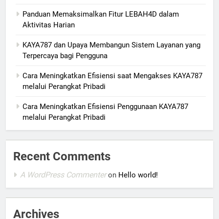
Panduan Memaksimalkan Fitur LEBAH4D dalam
Aktivitas Harian
KAYA787 dan Upaya Membangun Sistem Layanan yang
Terpercaya bagi Pengguna
Cara Meningkatkan Efisiensi saat Mengakses KAYA787
melalui Perangkat Pribadi
Cara Meningkatkan Efisiensi Penggunaan KAYA787
melalui Perangkat Pribadi
Recent Comments
A WordPress Commenter
on
Hello world!
Archives