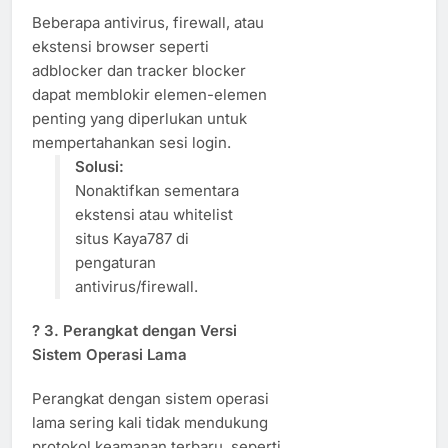
Beberapa antivirus, firewall, atau
ekstensi browser seperti
adblocker dan tracker blocker
dapat memblokir elemen-elemen
penting yang diperlukan untuk
mempertahankan sesi login.
Solusi:
Nonaktifkan sementara
ekstensi atau whitelist
situs Kaya787 di
pengaturan
antivirus/firewall.
? 3.
Perangkat dengan Versi
Sistem Operasi Lama
Perangkat dengan sistem operasi
lama sering kali tidak mendukung
protokol keamanan terbaru, seperti