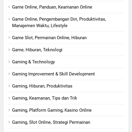
Game Online, Panduan, Keamanan Online
Game Online, Pengembangan Diri, Produktivitas,
Manajemen Waktu, Lifestyle
Game Slot, Permainan Online, Hiburan
Game, Hiburan, Teknologi
Gaming & Technology
Gaming Improvement & Skill Development
Gaming, Hiburan, Produktivitas
Gaming, Keamanan, Tips dan Trik
Gaming, Platform Gaming, Kasino Online
Gaming, Slot Online, Strategi Permainan