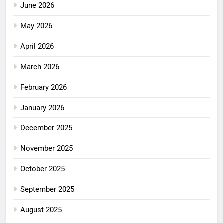
June 2026
May 2026
April 2026
March 2026
February 2026
January 2026
December 2025
November 2025
October 2025
September 2025
August 2025