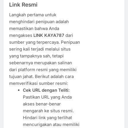
Link Resmi
Langkah pertama untuk
menghindari penipuan adalah
memastikan bahwa Anda
mengakses
LINK KAYA787
dari
sumber yang terpercaya. Penipuan
sering kali terjadi melalui situs
yang tampaknya sah, tetapi
sebenarnya merupakan salinan
dari platform resmi yang memiliki
tujuan jahat. Berikut adalah cara
memverifikasi sumber resmi:
Cek URL dengan Teliti:
Pastikan URL yang Anda
akses benar-benar
mengarah ke situs resmi.
Hindari link yang terlihat
mencurigakan atau memiliki