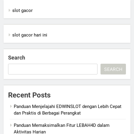
slot gacor
slot gacor hari ini
Search
SEARCH
Recent Posts
Panduan Menjelajahi EDWINSLOT dengan Lebih Cepat
dan Praktis di Berbagai Perangkat
Panduan Memaksimalkan Fitur LEBAH4D dalam
Aktivitas Harian