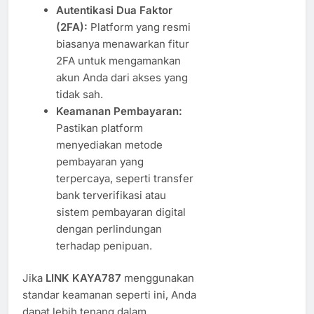
Autentikasi Dua Faktor
(2FA):
Platform yang resmi
biasanya menawarkan fitur
2FA untuk mengamankan
akun Anda dari akses yang
tidak sah.
Keamanan Pembayaran:
Pastikan platform
menyediakan metode
pembayaran yang
terpercaya, seperti transfer
bank terverifikasi atau
sistem pembayaran digital
dengan perlindungan
terhadap penipuan.
Jika
LINK KAYA787
menggunakan
standar keamanan seperti ini, Anda
dapat lebih tenang dalam