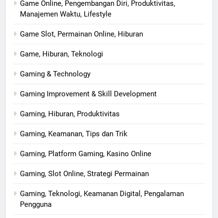
Game Online, Pengembangan Diri, Produktivitas,
Manajemen Waktu, Lifestyle
Game Slot, Permainan Online, Hiburan
Game, Hiburan, Teknologi
Gaming & Technology
Gaming Improvement & Skill Development
Gaming, Hiburan, Produktivitas
Gaming, Keamanan, Tips dan Trik
Gaming, Platform Gaming, Kasino Online
Gaming, Slot Online, Strategi Permainan
Gaming, Teknologi, Keamanan Digital, Pengalaman
Pengguna