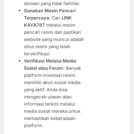
domain yang tidak familiar.
Gunakan Mesin Pencari
Terpercaya:
Cari
LINK
KAYA787
melalui mesin
pencari resmi dan pastikan
website yang muncul adalah
situs resmi yang telah
terverifikasi.
Verifikasi Melalui Media
Sosial atau Forum:
Banyak
platform investasi resmi
memiliki akun sosial media
yang aktif. Anda bisa
mengecek ulasan atau
informasi terkini melalui
media sosial mereka untuk
memastikan keberadaan
platform.