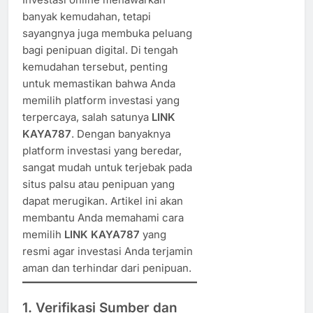
banyak kemudahan, tetapi
sayangnya juga membuka peluang
bagi penipuan digital. Di tengah
kemudahan tersebut, penting
untuk memastikan bahwa Anda
memilih platform investasi yang
terpercaya, salah satunya
LINK
KAYA787
. Dengan banyaknya
platform investasi yang beredar,
sangat mudah untuk terjebak pada
situs palsu atau penipuan yang
dapat merugikan. Artikel ini akan
membantu Anda memahami cara
memilih
LINK KAYA787
yang
resmi agar investasi Anda terjamin
aman dan terhindar dari penipuan.
1. Verifikasi Sumber dan