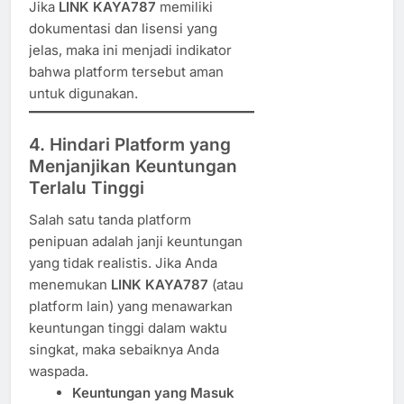
Jika
LINK KAYA787
memiliki
dokumentasi dan lisensi yang
jelas, maka ini menjadi indikator
bahwa platform tersebut aman
untuk digunakan.
4. Hindari Platform yang
Menjanjikan Keuntungan
Terlalu Tinggi
Salah satu tanda platform
penipuan adalah janji keuntungan
yang tidak realistis. Jika Anda
menemukan
LINK KAYA787
(atau
platform lain) yang menawarkan
keuntungan tinggi dalam waktu
singkat, maka sebaiknya Anda
waspada.
Keuntungan yang Masuk