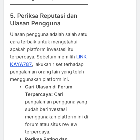
5. Periksa Reputasi dan
Ulasan Pengguna
Ulasan pengguna adalah salah satu
cara terbaik untuk mengetahui
apakah platform investasi itu
terpercaya. Sebelum memilih
LINK
KAYA787
, lakukan riset terhadap
pengalaman orang lain yang telah
menggunakan platform ini.
Cari Ulasan di Forum
Terpercaya:
Cari
pengalaman pengguna yang
sudah berinvestasi
menggunakan platform ini di
forum atau situs review
terpercaya.
Periksa Rating dan