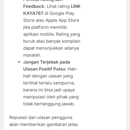
Feedback:
Lihat rating
LINK
KAYA787
di Google Play
Store atau Apple App Store
jika platform memiliki
aplikasi mobile. Rating yang
buruk atau banyak komplain
dapat menunjukkan adanya
masalah.
Jangan Terjebak pada
Ulasan Positif Palsu:
Hati-
hati dengan ulasan yang
terlihat terlalu sempurna,
karena ini bisa jadi upaya
manipulasi oleh pihak yang
tidak bertanggung jawab.
Reputasi dan ulasan pengguna
akan memberikan gambaran jelas