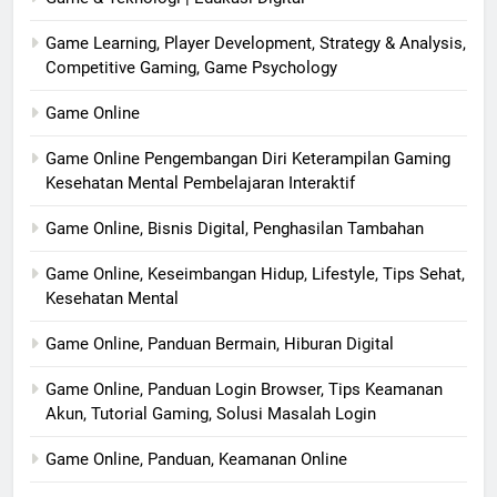
Game Learning, Player Development, Strategy & Analysis,
Competitive Gaming, Game Psychology
Game Online
Game Online Pengembangan Diri Keterampilan Gaming
Kesehatan Mental Pembelajaran Interaktif
Game Online, Bisnis Digital, Penghasilan Tambahan
Game Online, Keseimbangan Hidup, Lifestyle, Tips Sehat,
Kesehatan Mental
Game Online, Panduan Bermain, Hiburan Digital
Game Online, Panduan Login Browser, Tips Keamanan
Akun, Tutorial Gaming, Solusi Masalah Login
Game Online, Panduan, Keamanan Online