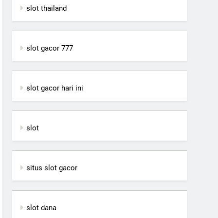
slot thailand
slot gacor 777
slot gacor hari ini
slot
situs slot gacor
slot dana