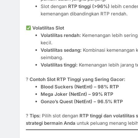
Slot dengan
RTP tinggi (>96%)
lebih cende
kemenangan dibandingkan RTP rendah.
Volatilitas Slot
Volatilitas rendah:
Kemenangan lebih sering 
kecil.
Volatilitas sedang:
Kombinasi kemenangan ke
seimbang.
Volatilitas tinggi:
Kemenangan lebih jarang te
?
Contoh Slot RTP Tinggi yang Sering Gacor:
Blood Suckers (NetEnt) – 98% RTP
Mega Joker (NetEnt) – 99% RTP
Gonzo’s Quest (NetEnt) – 96.5% RTP
?
Tips:
Pilih slot dengan
RTP tinggi dan volatilitas
strategi bermain Anda
untuk peluang menang lebih