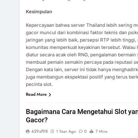
Kesimpulan
Kepercayaan bahwa server Thailand lebih sering m
gacor muncul dari kombinasi faktor teknis dan psiko
jaringan yang lebih baik, persepsi RTP lebih tinggi
komunitas memperkuat keyakinan tersebut. Walau h
diatur secara acak oleh RNG, pengalaman bermai
membuat pemain semakin percaya pada reputasi se
Dengan kata lain, server ini tidak hanya menghadir
juga membangun ekspektasi positif yang terus ber
pecinta slot.
Read More
Bagaimana Cara Mengetahui Slot ya
Gacor?
429af98
1 Year Ago
0
7 Mins