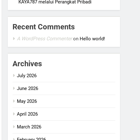
KAYA787 melalui Perangkat Pribadi
Recent Comments
A WordPress Commenter
on
Hello world!
Archives
July 2026
June 2026
May 2026
April 2026
March 2026
February 2026