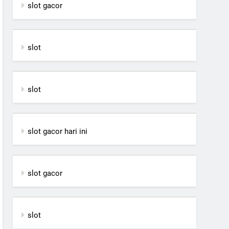
slot gacor
slot
slot
slot gacor hari ini
slot gacor
slot