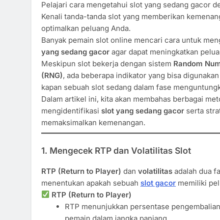
Pelajari cara mengetahui slot yang sedang gacor de
Kenali tanda-tanda slot yang memberikan kemenang
optimalkan peluang Anda.
Banyak pemain slot online mencari cara untuk me
yang sedang gacor
agar dapat meningkatkan pelu
Meskipun slot bekerja dengan sistem
Random Num
(RNG)
, ada beberapa indikator yang bisa digunaka
kapan sebuah slot sedang dalam fase menguntung
Dalam artikel ini, kita akan membahas berbagai me
mengidentifikasi
slot yang sedang gacor
serta stra
memaksimalkan kemenangan.
1. Mengecek RTP dan Volatilitas Slot
RTP (Return to Player)
dan
volatilitas
adalah dua f
menentukan apakah sebuah
slot gacor
memiliki pe
RTP (Return to Player)
RTP menunjukkan persentase pengembalian
pemain dalam jangka panjang.