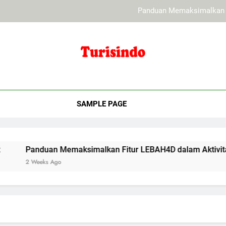
Panduan Memaksimalkan F
KAYA787 dan Upaya Membangun Sistem Lay
Cara Meningkatkan Efisiensi saat Mengaks
isindo
Panduan Menjelajahi EDWINSLOT dengan Lebih Cep
estinasi Wisata Terbaik Di Indonesia Bersama Turisindo. Layan
Panduan Memaksimalkan F
SAMPLE PAGE
KAYA787 dan Upaya Membangun Sistem Lay
Cara Meningkatkan Efisiensi saat Mengaks
an Memaksimalkan Fitur LEBAH4D dalam Aktivitas Harian
s Ago