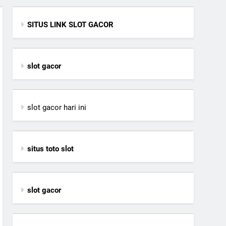
SITUS LINK SLOT GACOR
slot gacor
slot gacor hari ini
situs toto slot
slot gacor