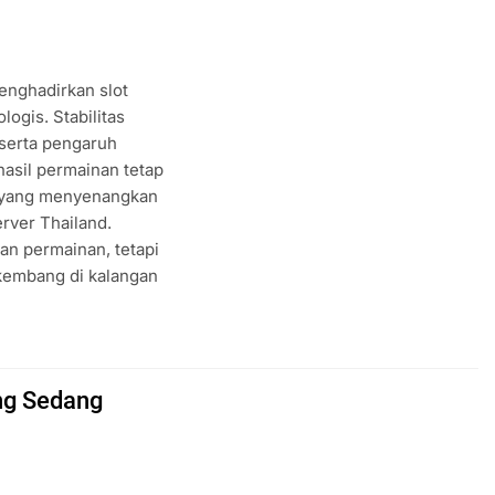
enghadirkan slot
logis. Stabilitas
, serta pengaruh
asil permainan tetap
n yang menyenangkan
rver Thailand.
kan permainan, tetapi
kembang di kalangan
ng Sedang