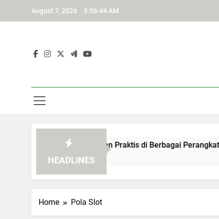
Skip
August 7, 2026
3:56:45 AM
to
content
Tur
Jelajahi D
 Lebih Cepat dan Praktis di Berbagai Perangkat
Pandu
2 Week
HEADLINES
Home
Pola Slot