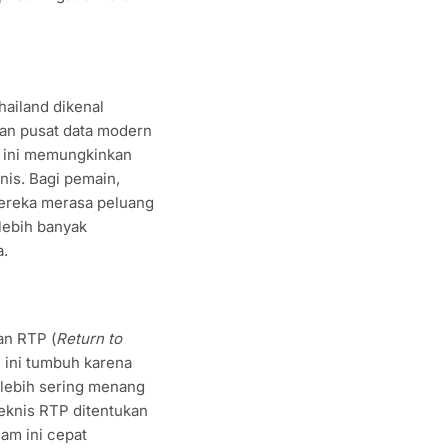
hailand dikenal
ngan pusat data modern
si ini memungkinkan
nis. Bagi pemain,
mereka merasa peluang
lebih banyak
a.
an RTP (
Return to
i ini tumbuh karena
lebih sering menang
teknis RTP ditentukan
am ini cepat