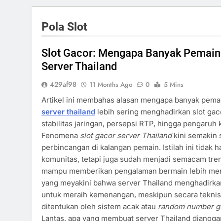
Pola Slot
Slot Gacor: Mengapa Banyak Pemain
Server Thailand
429af98
11 Months Ago
0
5 Mins
Artikel ini membahas alasan mengapa banyak pema
server thailand
lebih sering menghadirkan slot gaco
stabilitas jaringan, persepsi RTP, hingga pengaruh
Fenomena
slot gacor server Thailand
kini semakin 
perbincangan di kalangan pemain. Istilah ini tidak h
komunitas, tetapi juga sudah menjadi semacam tre
mampu memberikan pengalaman bermain lebih me
yang meyakini bahwa server Thailand menghadirkan
untuk meraih kemenangan, meskipun secara teknis
ditentukan oleh sistem acak atau
random number g
Lantas, apa yang membuat server Thailand dianggap