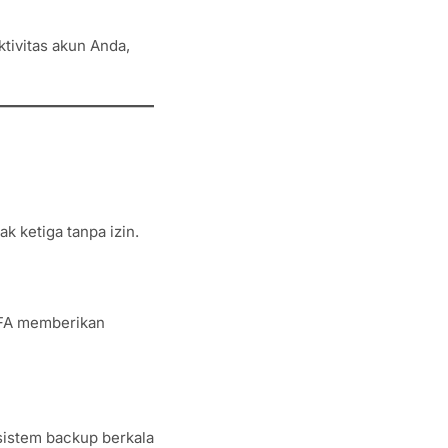
ktivitas akun Anda,
k ketiga tanpa izin.
 2FA memberikan
istem backup berkala