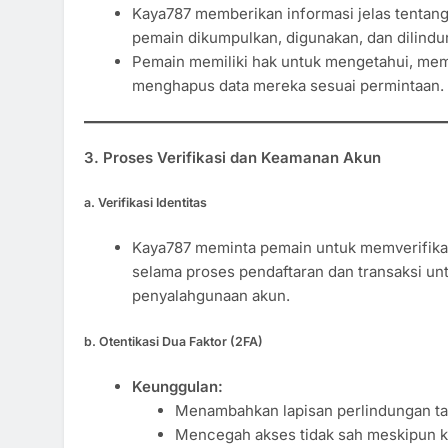
Kaya787 memberikan informasi jelas tentan
pemain dikumpulkan, digunakan, dan dilindu
Pemain memiliki hak untuk mengetahui, mem
menghapus data mereka sesuai permintaan.
3. Proses Verifikasi dan Keamanan Akun
a. Verifikasi Identitas
Kaya787 meminta pemain untuk memverifikas
selama proses pendaftaran dan transaksi u
penyalahgunaan akun.
b. Otentikasi Dua Faktor (2FA)
Keunggulan:
Menambahkan lapisan perlindungan t
Mencegah akses tidak sah meskipun ka