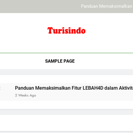
Panduan Memaksimalkan F
KAYA787 dan Upaya Membangun Sistem Lay
Cara Meningkatkan Efisiensi saat Mengaks
isindo
Panduan Menjelajahi EDWINSLOT dengan Lebih Cep
estinasi Wisata Terbaik Di Indonesia Bersama Turisindo. Layan
Panduan Memaksimalkan F
SAMPLE PAGE
KAYA787 dan Upaya Membangun Sistem Lay
Cara Meningkatkan Efisiensi saat Mengaks
uan Memaksimalkan Fitur LEBAH4D dalam Aktivitas Harian
s Ago