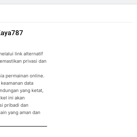
 Kaya787
alui link alternatif
emastikan privasi dan
ia permainan online.
 keamanan data
indungan yang ketat,
tikel ini akan
i pribadi dan
main yang aman dan