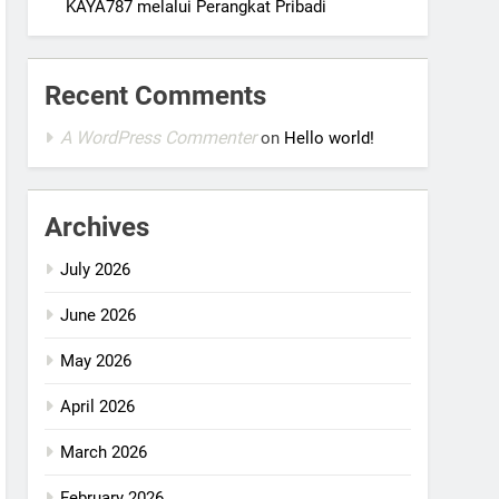
KAYA787 melalui Perangkat Pribadi
Recent Comments
A WordPress Commenter
on
Hello world!
Archives
July 2026
June 2026
May 2026
April 2026
March 2026
February 2026