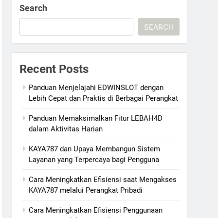
Search
SEARCH
Recent Posts
Panduan Menjelajahi EDWINSLOT dengan
Lebih Cepat dan Praktis di Berbagai Perangkat
Panduan Memaksimalkan Fitur LEBAH4D
dalam Aktivitas Harian
KAYA787 dan Upaya Membangun Sistem
Layanan yang Terpercaya bagi Pengguna
Cara Meningkatkan Efisiensi saat Mengakses
KAYA787 melalui Perangkat Pribadi
Cara Meningkatkan Efisiensi Penggunaan