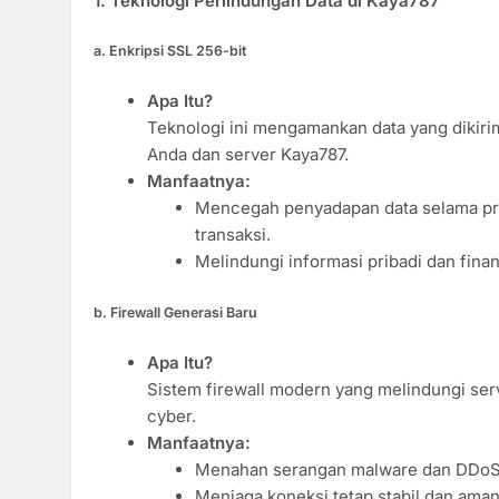
1. Teknologi Perlindungan Data di Kaya787
a. Enkripsi SSL 256-bit
Apa Itu?
Teknologi ini mengamankan data yang dikiri
Anda dan server Kaya787.
Manfaatnya:
Mencegah penyadapan data selama pro
transaksi.
Melindungi informasi pribadi dan finan
b. Firewall Generasi Baru
Apa Itu?
Sistem firewall modern yang melindungi ser
cyber.
Manfaatnya:
Menahan serangan malware dan DDoS
Menjaga koneksi tetap stabil dan aman