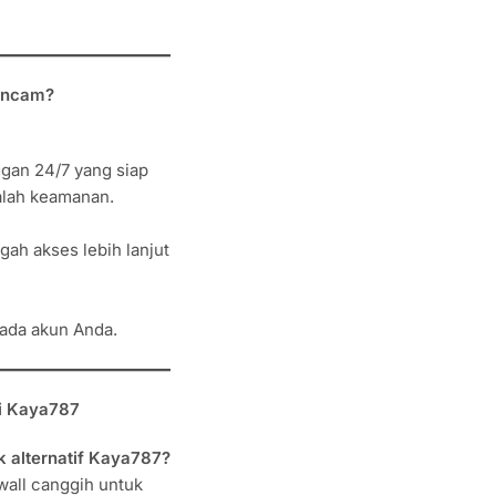
rancam?
gan 24/7 yang siap
lah keamanan.
ah akses lebih lanjut
ada akun Anda.
di Kaya787
 alternatif Kaya787?
wall canggih untuk