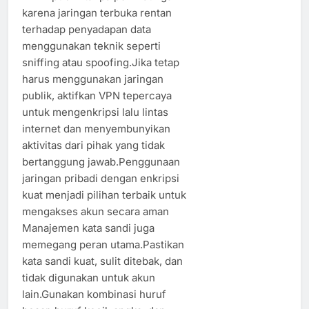
karena jaringan terbuka rentan
terhadap penyadapan data
menggunakan teknik seperti
sniffing atau spoofing.Jika tetap
harus menggunakan jaringan
publik, aktifkan VPN tepercaya
untuk mengenkripsi lalu lintas
internet dan menyembunyikan
aktivitas dari pihak yang tidak
bertanggung jawab.Penggunaan
jaringan pribadi dengan enkripsi
kuat menjadi pilihan terbaik untuk
mengakses akun secara aman
Manajemen kata sandi juga
memegang peran utama.Pastikan
kata sandi kuat, sulit ditebak, dan
tidak digunakan untuk akun
lain.Gunakan kombinasi huruf