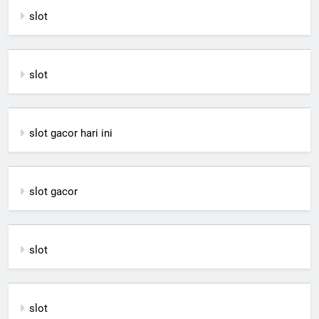
slot
slot
slot gacor hari ini
slot gacor
slot
slot