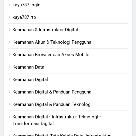
kaya787 login
kaya787 rtp
Keamanan & Infrastruktur Digital
Keamanan Akun & Teknologi Pengguna
Keamanan Browser dan Akses Mobile
Keamanan Data
Keamanan Digital
Keamanan Digital & Panduan Pengguna
Keamanan Digital & Panduan Teknologi
Keamanan Digital • Infrastruktur Teknologi •
Transformasi Digital
Keamanan Digital, Tata Kelola Data, Infrastruktur