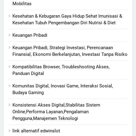
Mobilitas
Kesehatan & Kebugaran Gaya Hidup Sehat Imunisasi &
Kesehatan Tubuh Pengembangan Diri Nutrisi & Diet
Keuangan Pribadi
Keuangan Pribadi, Strategi Investasi, Perencanaan
Finansial, Ekonomi Berkelanjutan, Investasi Tanpa Risiko
Kompatibilitas Browser, Troubleshooting Akses,
Panduan Digital
Komunitas Digital, Inovasi Game, Interaksi Sosial,
Budaya Gaming
Konsistensi Akses Digital,Stabilitas Sistem
Online,Performa Layanan,Pengalaman
Pengguna,Manajemen Teknologi
link alternatif edwinslot