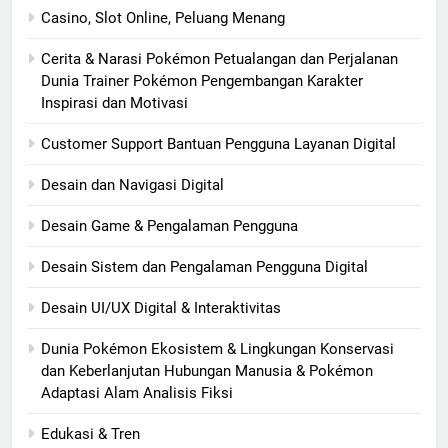
Casino, Slot Online, Peluang Menang
Cerita & Narasi Pokémon Petualangan dan Perjalanan
Dunia Trainer Pokémon Pengembangan Karakter
Inspirasi dan Motivasi
Customer Support Bantuan Pengguna Layanan Digital
Desain dan Navigasi Digital
Desain Game & Pengalaman Pengguna
Desain Sistem dan Pengalaman Pengguna Digital
Desain UI/UX Digital & Interaktivitas
Dunia Pokémon Ekosistem & Lingkungan Konservasi
dan Keberlanjutan Hubungan Manusia & Pokémon
Adaptasi Alam Analisis Fiksi
Edukasi & Tren