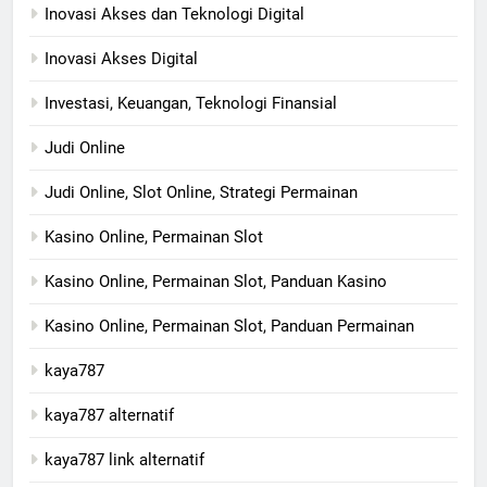
Inovasi Akses dan Teknologi Digital
Inovasi Akses Digital
Investasi, Keuangan, Teknologi Finansial
Judi Online
Judi Online, Slot Online, Strategi Permainan
Kasino Online, Permainan Slot
Kasino Online, Permainan Slot, Panduan Kasino
Kasino Online, Permainan Slot, Panduan Permainan
kaya787
kaya787 alternatif
kaya787 link alternatif