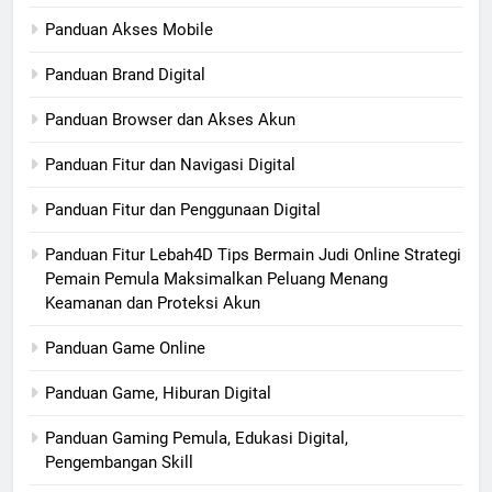
Panduan Akses Mobile
Panduan Brand Digital
Panduan Browser dan Akses Akun
Panduan Fitur dan Navigasi Digital
Panduan Fitur dan Penggunaan Digital
Panduan Fitur Lebah4D Tips Bermain Judi Online Strategi
Pemain Pemula Maksimalkan Peluang Menang
Keamanan dan Proteksi Akun
Panduan Game Online
Panduan Game, Hiburan Digital
Panduan Gaming Pemula, Edukasi Digital,
Pengembangan Skill