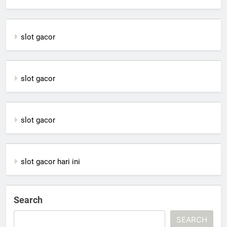
slot gacor
slot gacor
slot gacor
slot gacor hari ini
Search
SEARCH