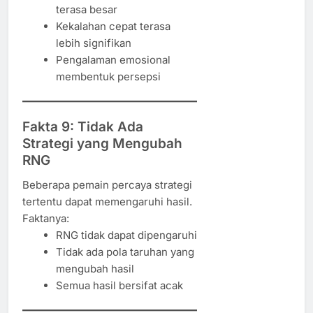
terasa besar
Kekalahan cepat terasa
lebih signifikan
Pengalaman emosional
membentuk persepsi
Fakta 9: Tidak Ada
Strategi yang Mengubah
RNG
Beberapa pemain percaya strategi
tertentu dapat memengaruhi hasil.
Faktanya:
RNG tidak dapat dipengaruhi
Tidak ada pola taruhan yang
mengubah hasil
Semua hasil bersifat acak