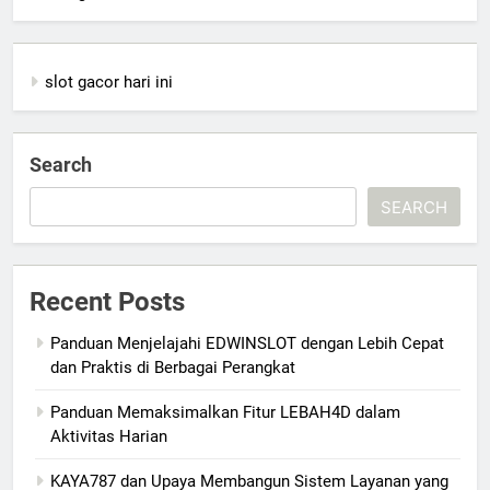
slot gacor hari ini
Search
SEARCH
Recent Posts
Panduan Menjelajahi EDWINSLOT dengan Lebih Cepat
dan Praktis di Berbagai Perangkat
Panduan Memaksimalkan Fitur LEBAH4D dalam
Aktivitas Harian
KAYA787 dan Upaya Membangun Sistem Layanan yang