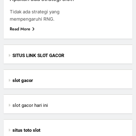
Tidak ada strategi yang
mempengaruhi RNG.
Read More
SITUS LINK SLOT GACOR
slot gacor
slot gacor hari ini
situs toto slot