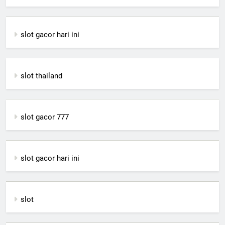
slot gacor hari ini
slot thailand
slot gacor 777
slot gacor hari ini
slot