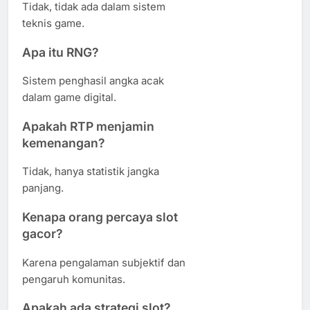
Tidak, tidak ada dalam sistem
teknis game.
Apa itu RNG?
Sistem penghasil angka acak
dalam game digital.
Apakah RTP menjamin
kemenangan?
Tidak, hanya statistik jangka
panjang.
Kenapa orang percaya slot
gacor?
Karena pengalaman subjektif dan
pengaruh komunitas.
Apakah ada strategi slot?