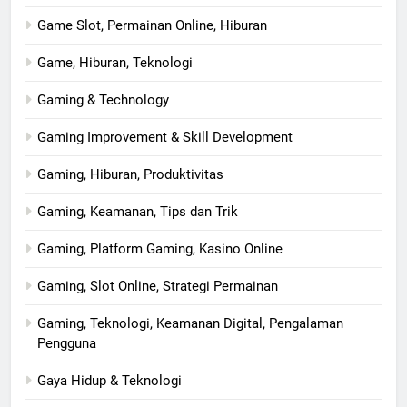
Game Slot, Permainan Online, Hiburan
Game, Hiburan, Teknologi
Gaming & Technology
Gaming Improvement & Skill Development
Gaming, Hiburan, Produktivitas
Gaming, Keamanan, Tips dan Trik
Gaming, Platform Gaming, Kasino Online
Gaming, Slot Online, Strategi Permainan
Gaming, Teknologi, Keamanan Digital, Pengalaman
Pengguna
Gaya Hidup & Teknologi