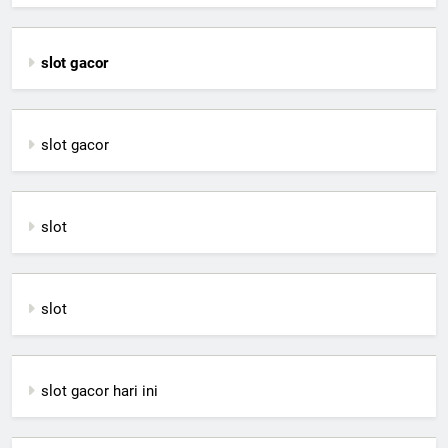
slot gacor
slot gacor
slot
slot
slot gacor hari ini