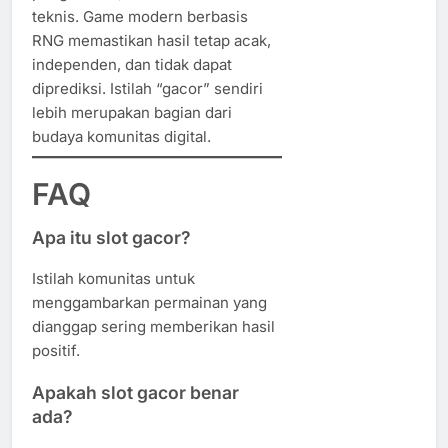
teknis. Game modern berbasis
RNG memastikan hasil tetap acak,
independen, dan tidak dapat
diprediksi. Istilah “gacor” sendiri
lebih merupakan bagian dari
budaya komunitas digital.
FAQ
Apa itu slot gacor?
Istilah komunitas untuk
menggambarkan permainan yang
dianggap sering memberikan hasil
positif.
Apakah slot gacor benar
ada?