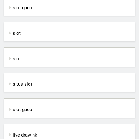
slot gacor
slot
slot
situs slot
slot gacor
live draw hk