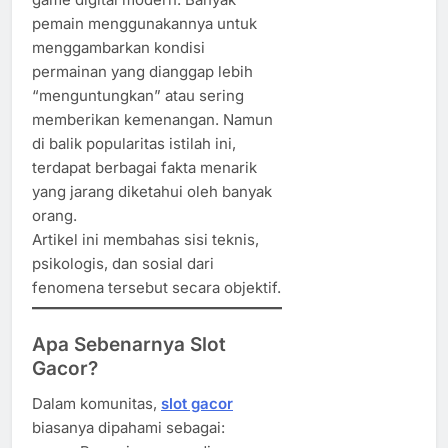
pemain menggunakannya untuk
menggambarkan kondisi
permainan yang dianggap lebih
“menguntungkan” atau sering
memberikan kemenangan. Namun
di balik popularitas istilah ini,
terdapat berbagai fakta menarik
yang jarang diketahui oleh banyak
orang.
Artikel ini membahas sisi teknis,
psikologis, dan sosial dari
fenomena tersebut secara objektif.
Apa Sebenarnya Slot
Gacor?
Dalam komunitas,
slot gacor
biasanya dipahami sebagai: