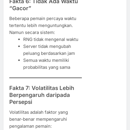
Fakta 6: Tidak Ada Waktu
“Gacor”
Beberapa pemain percaya waktu
tertentu lebih menguntungkan.
Namun secara sistem:
RNG tidak mengenal waktu
Server tidak mengubah
peluang berdasarkan jam
Semua waktu memiliki
probabilitas yang sama
Fakta 7: Volatilitas Lebih
Berpengaruh daripada
Persepsi
Volatilitas adalah faktor yang
benar-benar mempengaruhi
pengalaman pemain: