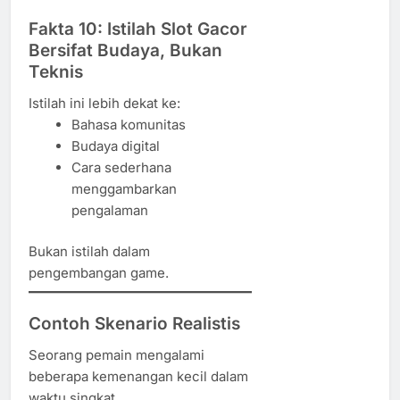
Fakta 10: Istilah Slot Gacor
Bersifat Budaya, Bukan
Teknis
Istilah ini lebih dekat ke:
Bahasa komunitas
Budaya digital
Cara sederhana
menggambarkan
pengalaman
Bukan istilah dalam
pengembangan game.
Contoh Skenario Realistis
Seorang pemain mengalami
beberapa kemenangan kecil dalam
waktu singkat.