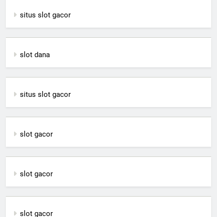
situs slot gacor
slot dana
situs slot gacor
slot gacor
slot gacor
slot gacor