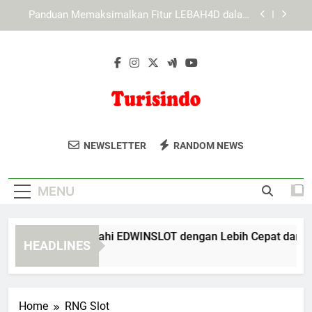
Skip
KAYA787 dan Upaya Membangun Sistem Layanan
to
yang Terpercaya bagi Pengguna
content
Cara Meningkatkan Efisiensi saat Mengakses
KAYA787 melalui Perangkat Pribadi
Panduan Menjelajahi EDWINSLOT dengan Lebih
Cepat dan Praktis di Berbagai Perangkat
Panduan Memaksimalkan Fitur LEBAH4D dalam
Aktivitas Harian
Turisindo
Jelajahi Destinasi Wisata Terbaik Di
KAYA787 dan Upaya Membangun Sistem Layanan
NEWSLETTER
RANDOM NEWS
yang Terpercaya bagi Pengguna
Indonesia Bersama Turisindo. Layanan
Cara Meningkatkan Efisiensi saat Mengakses
Wisata Profesional Untuk Perjalanan
KAYA787 melalui Perangkat Pribadi
MENU
Anda.
nduan Menjelajahi EDWINSLOT dengan Lebih Cepat dan Prakti
HEADLINES
Weeks Ago
Home
RNG Slot