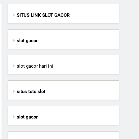
SITUS LINK SLOT GACOR
slot gacor
slot gacor hari ini
situs toto slot
slot gacor