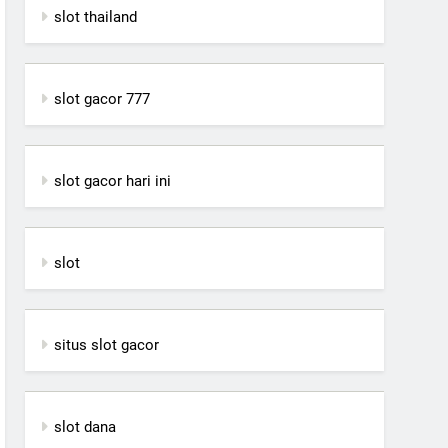
slot thailand
slot gacor 777
slot gacor hari ini
slot
situs slot gacor
slot dana