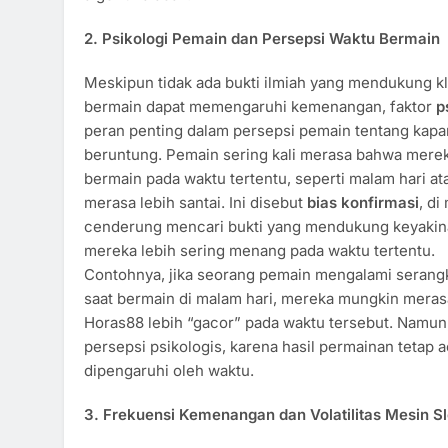
2.
Psikologi Pemain dan Persepsi Waktu Bermain
Meskipun tidak ada bukti ilmiah yang mendukung k
bermain dapat memengaruhi kemenangan, faktor
p
peran penting dalam persepsi pemain tentang kapa
beruntung. Pemain sering kali merasa bahwa merek
bermain pada waktu tertentu, seperti malam hari a
merasa lebih santai. Ini disebut
bias konfirmasi
, d
cenderung mencari bukti yang mendukung keyaki
mereka lebih sering menang pada waktu tertentu.
Contohnya, jika seorang pemain mengalami seran
saat bermain di malam hari, mereka mungkin meras
Horas88 lebih “gacor” pada waktu tersebut. Namun,
persepsi psikologis, karena hasil permainan tetap a
dipengaruhi oleh waktu.
3.
Frekuensi Kemenangan dan Volatilitas Mesin Sl