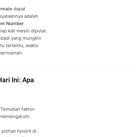
rmain
dapat
nyataannya adalah
om Number
iap kali mesin diputar.
ibadi yang mungkin
u tertentu, waktu
permainan.
ari Ini: Apa
. Temukan faktor-
ng memengaruhi
pilihan favorit di