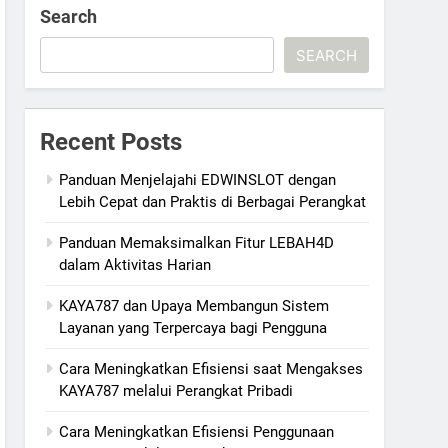
Search
SEARCH
Recent Posts
Panduan Menjelajahi EDWINSLOT dengan
Lebih Cepat dan Praktis di Berbagai Perangkat
Panduan Memaksimalkan Fitur LEBAH4D
dalam Aktivitas Harian
KAYA787 dan Upaya Membangun Sistem
Layanan yang Terpercaya bagi Pengguna
Cara Meningkatkan Efisiensi saat Mengakses
KAYA787 melalui Perangkat Pribadi
Cara Meningkatkan Efisiensi Penggunaan