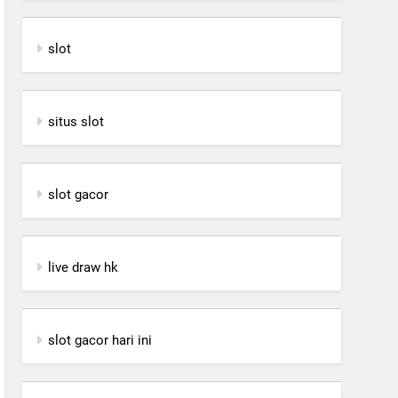
slot
situs slot
slot gacor
live draw hk
slot gacor hari ini