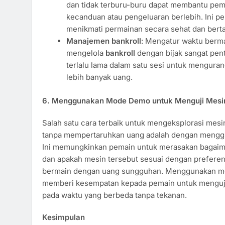
dan tidak terburu-buru dapat membantu pem
kecanduan atau pengeluaran berlebih. Ini pe
menikmati permainan secara sehat dan bert
Manajemen bankroll
: Mengatur waktu berm
mengelola
bankroll
dengan bijak sangat pent
terlalu lama dalam satu sesi untuk mengurang
lebih banyak uang.
6.
Menggunakan Mode Demo untuk Menguji Mesi
Salah satu cara terbaik untuk mengeksplorasi mesin
tanpa mempertaruhkan uang adalah dengan meng
Ini memungkinkan pemain untuk merasakan bagaim
dan apakah mesin tersebut sesuai dengan prefere
bermain dengan uang sungguhan. Menggunakan m
memberi kesempatan kepada pemain untuk menguji
pada waktu yang berbeda tanpa tekanan.
Kesimpulan