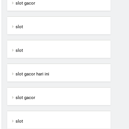
slot gacor
slot
slot
slot gacor hari ini
slot gacor
slot