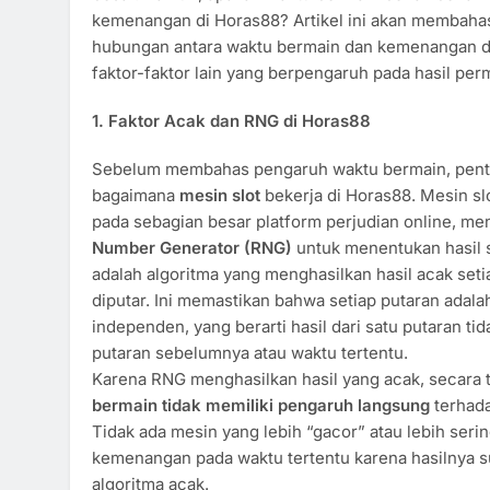
kemenangan di Horas88? Artikel ini akan membaha
hubungan antara waktu bermain dan kemenangan di 
faktor-faktor lain yang berpengaruh pada hasil per
1.
Faktor Acak dan RNG di Horas88
Sebelum membahas pengaruh waktu bermain, pen
bagaimana
mesin slot
bekerja di Horas88. Mesin slot
pada sebagian besar platform perjudian online, 
Number Generator (RNG)
untuk menentukan hasil 
adalah algoritma yang menghasilkan hasil acak setia
diputar. Ini memastikan bahwa setiap putaran adala
independen, yang berarti hasil dari satu putaran ti
putaran sebelumnya atau waktu tertentu.
Karena RNG menghasilkan hasil yang acak, secara 
bermain tidak memiliki pengaruh langsung
terhada
Tidak ada mesin yang lebih “gacor” atau lebih ser
kemenangan pada waktu tertentu karena hasilnya s
algoritma acak.