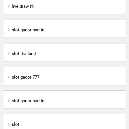
live draw hk
slot gacor hari ini
slot thailand
slot gacor 777
slot gacor hari ini
slot