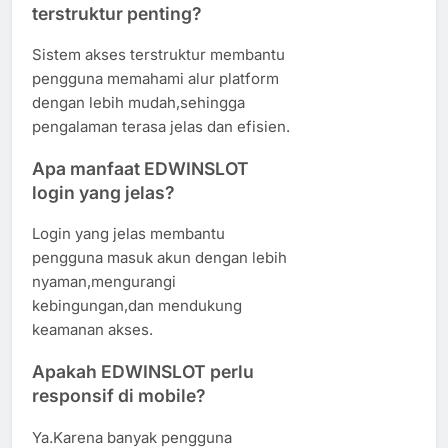
terstruktur penting?
Sistem akses terstruktur membantu
pengguna memahami alur platform
dengan lebih mudah,sehingga
pengalaman terasa jelas dan efisien.
Apa manfaat EDWINSLOT
login yang jelas?
Login yang jelas membantu
pengguna masuk akun dengan lebih
nyaman,mengurangi
kebingungan,dan mendukung
keamanan akses.
Apakah EDWINSLOT perlu
responsif di mobile?
Ya.Karena banyak pengguna