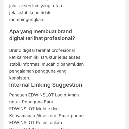
jalur akses lain yang tetap
jelas,stabil,dan tidak
membingungkan.
Apa yang membuat brand
digital terlihat profesional?
Brand digital terlihat profesional
ketika memiliki struktur jelas,akses
stabil,informasi mudah dipahami,dan
pengalaman pengguna yang
konsisten.
Internal Linking Suggestion
Panduan EDWINSLOT Login Aman
untuk Pengguna Baru
EDWINSLOT Mobile dan
Kenyamanan Akses dari Smartphone
EDWINSLOT Resmi dalam