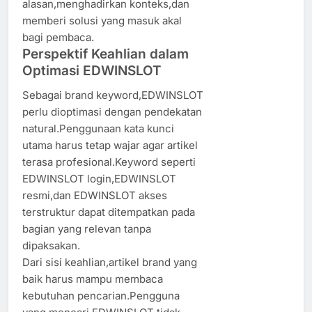
alasan,menghadirkan konteks,dan
memberi solusi yang masuk akal
bagi pembaca.
Perspektif Keahlian dalam
Optimasi EDWINSLOT
Sebagai brand keyword,EDWINSLOT
perlu dioptimasi dengan pendekatan
natural.Penggunaan kata kunci
utama harus tetap wajar agar artikel
terasa profesional.Keyword seperti
EDWINSLOT login,EDWINSLOT
resmi,dan EDWINSLOT akses
terstruktur dapat ditempatkan pada
bagian yang relevan tanpa
dipaksakan.
Dari sisi keahlian,artikel brand yang
baik harus mampu membaca
kebutuhan pencarian.Pengguna