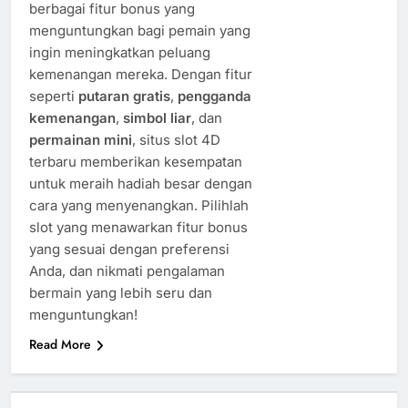
berbagai fitur bonus yang
menguntungkan bagi pemain yang
ingin meningkatkan peluang
kemenangan mereka. Dengan fitur
seperti
putaran gratis
,
pengganda
kemenangan
,
simbol liar
, dan
permainan mini
, situs slot 4D
terbaru memberikan kesempatan
untuk meraih hadiah besar dengan
cara yang menyenangkan. Pilihlah
slot yang menawarkan fitur bonus
yang sesuai dengan preferensi
Anda, dan nikmati pengalaman
bermain yang lebih seru dan
menguntungkan!
Read More