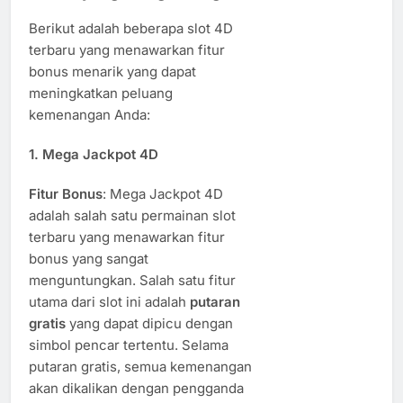
Berikut adalah beberapa slot 4D
terbaru yang menawarkan fitur
bonus menarik yang dapat
meningkatkan peluang
kemenangan Anda:
1.
Mega Jackpot 4D
Fitur Bonus
: Mega Jackpot 4D
adalah salah satu permainan slot
terbaru yang menawarkan fitur
bonus yang sangat
menguntungkan. Salah satu fitur
utama dari slot ini adalah
putaran
gratis
yang dapat dipicu dengan
simbol pencar tertentu. Selama
putaran gratis, semua kemenangan
akan dikalikan dengan pengganda