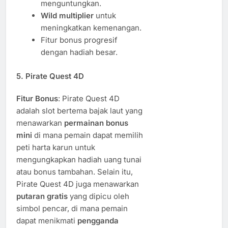
menguntungkan.
Wild multiplier
untuk
meningkatkan kemenangan.
Fitur bonus progresif
dengan hadiah besar.
5.
Pirate Quest 4D
Fitur Bonus
: Pirate Quest 4D
adalah slot bertema bajak laut yang
menawarkan
permainan bonus
mini
di mana pemain dapat memilih
peti harta karun untuk
mengungkapkan hadiah uang tunai
atau bonus tambahan. Selain itu,
Pirate Quest 4D juga menawarkan
putaran gratis
yang dipicu oleh
simbol pencar, di mana pemain
dapat menikmati
pengganda