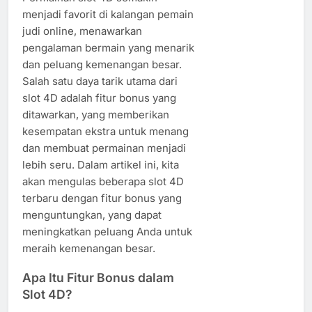
menjadi favorit di kalangan pemain
judi online, menawarkan
pengalaman bermain yang menarik
dan peluang kemenangan besar.
Salah satu daya tarik utama dari
slot 4D adalah fitur bonus yang
ditawarkan, yang memberikan
kesempatan ekstra untuk menang
dan membuat permainan menjadi
lebih seru. Dalam artikel ini, kita
akan mengulas beberapa slot 4D
terbaru dengan fitur bonus yang
menguntungkan, yang dapat
meningkatkan peluang Anda untuk
meraih kemenangan besar.
Apa Itu Fitur Bonus dalam
Slot 4D?