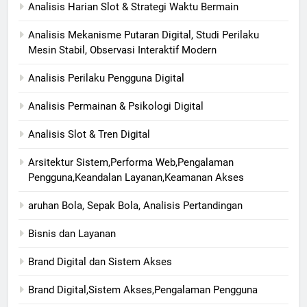
Analisis Harian Slot & Strategi Waktu Bermain
Analisis Mekanisme Putaran Digital, Studi Perilaku
Mesin Stabil, Observasi Interaktif Modern
Analisis Perilaku Pengguna Digital
Analisis Permainan & Psikologi Digital
Analisis Slot & Tren Digital
Arsitektur Sistem,Performa Web,Pengalaman
Pengguna,Keandalan Layanan,Keamanan Akses
aruhan Bola, Sepak Bola, Analisis Pertandingan
Bisnis dan Layanan
Brand Digital dan Sistem Akses
Brand Digital,Sistem Akses,Pengalaman Pengguna