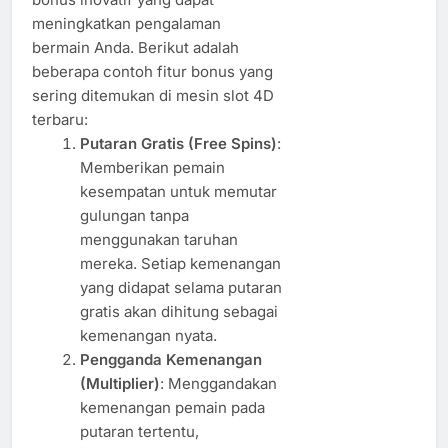
meningkatkan pengalaman
bermain Anda. Berikut adalah
beberapa contoh fitur bonus yang
sering ditemukan di mesin slot 4D
terbaru:
Putaran Gratis (Free Spins)
:
Memberikan pemain
kesempatan untuk memutar
gulungan tanpa
menggunakan taruhan
mereka. Setiap kemenangan
yang didapat selama putaran
gratis akan dihitung sebagai
kemenangan nyata.
Pengganda Kemenangan
(Multiplier)
: Menggandakan
kemenangan pemain pada
putaran tertentu,