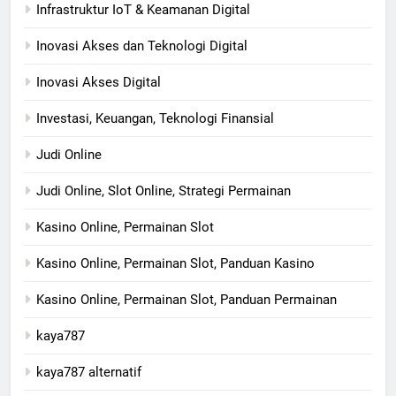
Infrastruktur IoT & Keamanan Digital
Inovasi Akses dan Teknologi Digital
Inovasi Akses Digital
Investasi, Keuangan, Teknologi Finansial
Judi Online
Judi Online, Slot Online, Strategi Permainan
Kasino Online, Permainan Slot
Kasino Online, Permainan Slot, Panduan Kasino
Kasino Online, Permainan Slot, Panduan Permainan
kaya787
kaya787 alternatif