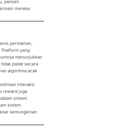
tu, pemain
ermain mereka
jenis permainan,
. Platform yang
 umumnya menunjukkan
tidak padat secara
han algoritma acak
estimasi interaksi
si reward juga
 dalam sistem.
lam sistem
besar kemungkinan