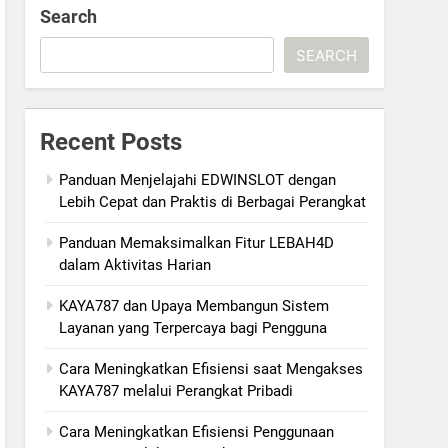
Search
SEARCH
Recent Posts
Panduan Menjelajahi EDWINSLOT dengan
Lebih Cepat dan Praktis di Berbagai Perangkat
Panduan Memaksimalkan Fitur LEBAH4D
dalam Aktivitas Harian
KAYA787 dan Upaya Membangun Sistem
Layanan yang Terpercaya bagi Pengguna
Cara Meningkatkan Efisiensi saat Mengakses
KAYA787 melalui Perangkat Pribadi
Cara Meningkatkan Efisiensi Penggunaan