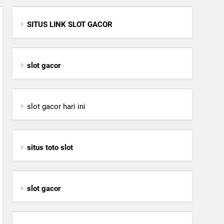
SITUS LINK SLOT GACOR
slot gacor
slot gacor hari ini
situs toto slot
slot gacor