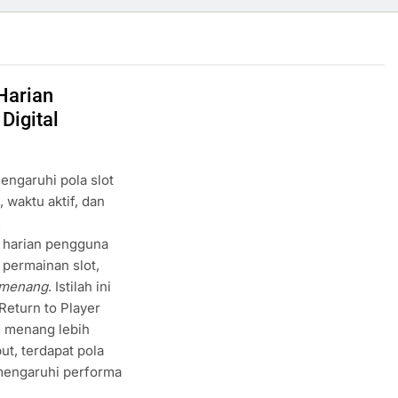
Harian
Digital
engaruhi pola slot
 waktu aktif, dan
.
i harian pengguna
permainan slot,
 menang
. Istilah ini
Return to Player
g menang lebih
ut, terdapat pola
mengaruhi performa