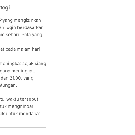
tegi
k
yang mengizinkan
ren login berdasarkan
am sehari. Pola yang
at pada malam hari
eningkat sejak siang
gguna meningkat.
 dan 21.00, yang
ntungan.
tu-waktu tersebut.
ntuk menghindari
cak untuk mendapat