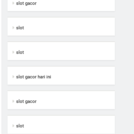
slot gacor
slot
slot
slot gacor hari ini
slot gacor
slot