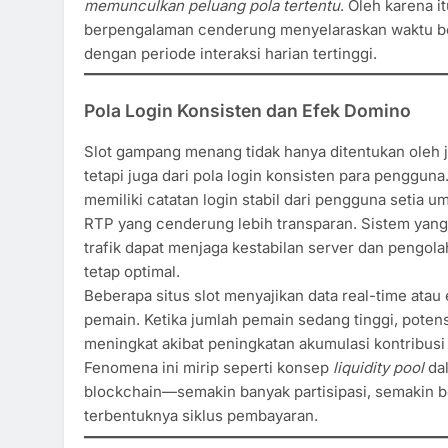
memunculkan peluang pola tertentu
. Oleh karena i
berpengalaman cenderung menyelaraskan waktu b
dengan periode interaksi harian tertinggi.
Pola Login Konsisten dan Efek Domino
Slot gampang menang tidak hanya ditentukan oleh 
tetapi juga dari pola login konsisten para pengguna
memiliki catatan login stabil dari pengguna setia
RTP yang cenderung lebih transparan. Sistem yang 
trafik dapat menjaga kestabilan server dan pengola
tetap optimal.
Beberapa situs slot menyajikan data real-time atau 
pemain. Ketika jumlah pemain sedang tinggi, poten
meningkat akibat peningkatan akumulasi kontribusi
Fenomena ini mirip seperti konsep
liquidity pool
da
blockchain—semakin banyak partisipasi, semakin 
terbentuknya siklus pembayaran.