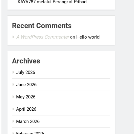
KAYA787 melalui Perangkat Pribadi
Recent Comments
A WordPress Commenter
on
Hello world!
Archives
July 2026
June 2026
May 2026
April 2026
March 2026
February 2026