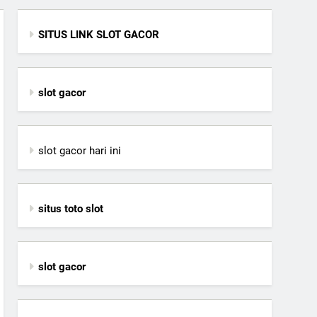
SITUS LINK SLOT GACOR
slot gacor
slot gacor hari ini
situs toto slot
slot gacor