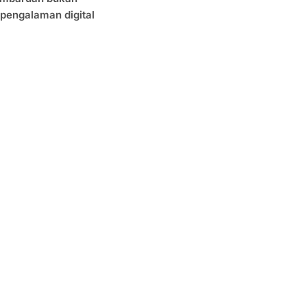
 pengalaman digital