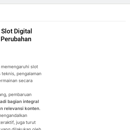
lot Digital
n Perubahan
 memengaruhi slot
s teknis, pengalaman
ermainan secara
bang, pembaruan
adi bagian integral
an relevansi konten
.
 mengandalkan
raktif, juga turut
 yang dilakukan oleh