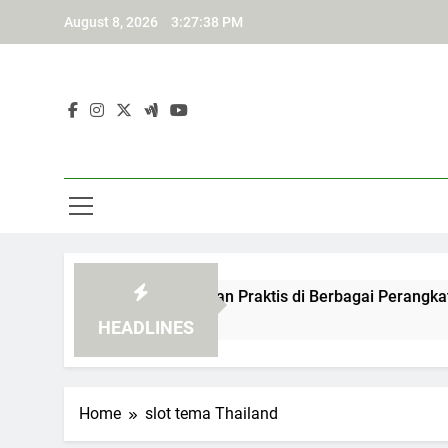
Skip
August 8, 2026
3:27:39 PM
to
content
Tur
Jelajahi D
n Lebih Cepat dan Praktis di Berbagai Perangkat
Pand
3 Wee
HEADLINES
Home
slot tema Thailand