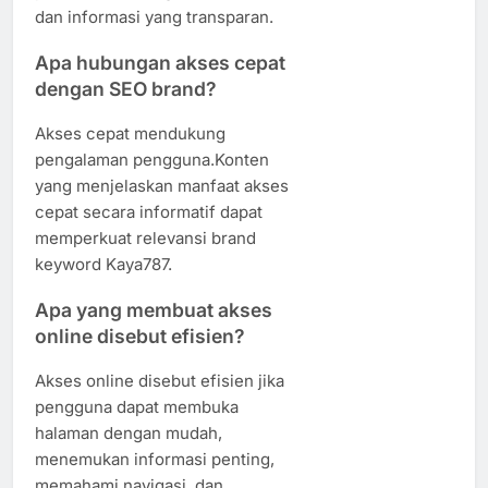
dan informasi yang transparan.
Apa hubungan akses cepat
dengan SEO brand?
Akses cepat mendukung
pengalaman pengguna.Konten
yang menjelaskan manfaat akses
cepat secara informatif dapat
memperkuat relevansi brand
keyword Kaya787.
Apa yang membuat akses
online disebut efisien?
Akses online disebut efisien jika
pengguna dapat membuka
halaman dengan mudah,
menemukan informasi penting,
memahami navigasi, dan