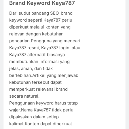
Brand Keyword Kaya787
Dari sudut pandang SEO, brand
keyword seperti Kaya787 perlu
diperkuat melalui konten yang
relevan dengan kebutuhan
pencarian.Pengguna yang mencari
Kaya787 resmi, Kaya787 login, atau
Kaya787 alternatif biasanya
membutuhkan informasi yang
jelas, aman, dan tidak
berlebihan.Artikel yang menjawab
kebutuhan tersebut dapat
memperkuat relevansi brand
secara natural.
Penggunaan keyword harus tetap
wajar.Nama Kaya787 tidak perlu
dipaksakan dalam setiap
kalimat.Konten dapat diperkuat