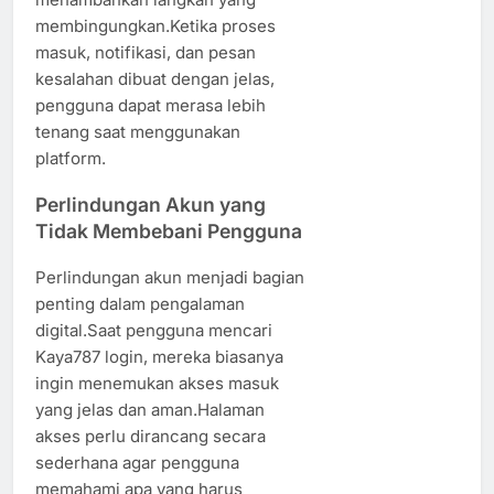
membingungkan.Ketika proses
masuk, notifikasi, dan pesan
kesalahan dibuat dengan jelas,
pengguna dapat merasa lebih
tenang saat menggunakan
platform.
Perlindungan Akun yang
Tidak Membebani Pengguna
Perlindungan akun menjadi bagian
penting dalam pengalaman
digital.Saat pengguna mencari
Kaya787 login, mereka biasanya
ingin menemukan akses masuk
yang jelas dan aman.Halaman
akses perlu dirancang secara
sederhana agar pengguna
memahami apa yang harus