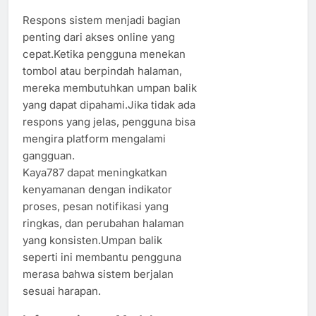
Respons sistem menjadi bagian
penting dari akses online yang
cepat.Ketika pengguna menekan
tombol atau berpindah halaman,
mereka membutuhkan umpan balik
yang dapat dipahami.Jika tidak ada
respons yang jelas, pengguna bisa
mengira platform mengalami
gangguan.
Kaya787 dapat meningkatkan
kenyamanan dengan indikator
proses, pesan notifikasi yang
ringkas, dan perubahan halaman
yang konsisten.Umpan balik
seperti ini membantu pengguna
merasa bahwa sistem berjalan
sesuai harapan.