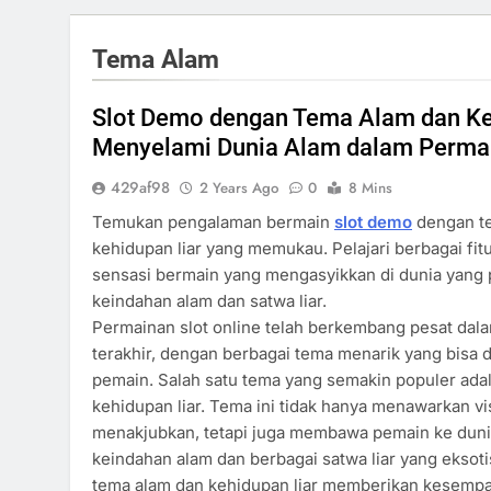
Tema Alam
Slot Demo dengan Tema Alam dan Ke
Menyelami Dunia Alam dalam Permai
429af98
2 Years Ago
0
8 Mins
Temukan pengalaman bermain
slot demo
dengan t
kehidupan liar yang memukau. Pelajari berbagai fit
sensasi bermain yang mengasyikkan di dunia yang
keindahan alam dan satwa liar.
Permainan slot online telah berkembang pesat dal
terakhir, dengan berbagai tema menarik yang bisa d
pemain. Salah satu tema yang semakin populer ada
kehidupan liar. Tema ini tidak hanya menawarkan vi
menakjubkan, tetapi juga membawa pemain ke dun
keindahan alam dan berbagai satwa liar yang eksot
tema alam dan kehidupan liar memberikan kesempa