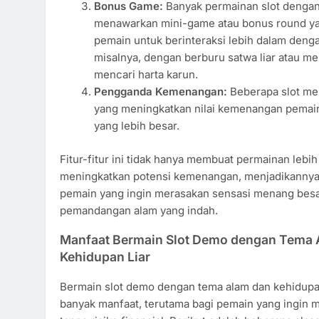
Bonus Game:
Banyak permainan slot dengan
menawarkan mini-game atau bonus round 
pemain untuk berinteraksi lebih dalam deng
misalnya, dengan berburu satwa liar atau me
mencari harta karun.
Pengganda Kemenangan:
Beberapa slot mem
yang meningkatkan nilai kemenangan pemai
yang lebih besar.
Fitur-fitur ini tidak hanya membuat permainan lebih
meningkatkan potensi kemenangan, menjadikannya 
pemain yang ingin merasakan sensasi menang besa
pemandangan alam yang indah.
Manfaat Bermain Slot Demo dengan Tema 
Kehidupan Liar
Bermain slot demo dengan tema alam dan kehidupa
banyak manfaat, terutama bagi pemain yang ingin 