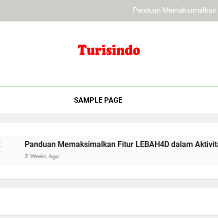
Panduan Memaksimalkan F
KAYA787 dan Upaya Membangun Sistem Lay
Cara Meningkatkan Efisiensi saat Mengaks
isindo
Panduan Menjelajahi EDWINSLOT dengan Lebih Cep
estinasi Wisata Terbaik Di Indonesia Bersama Turisindo. Layan
Panduan Memaksimalkan F
SAMPLE PAGE
KAYA787 dan Upaya Membangun Sistem Lay
Cara Meningkatkan Efisiensi saat Mengaks
uan Memaksimalkan Fitur LEBAH4D dalam Aktivitas Harian
ks Ago