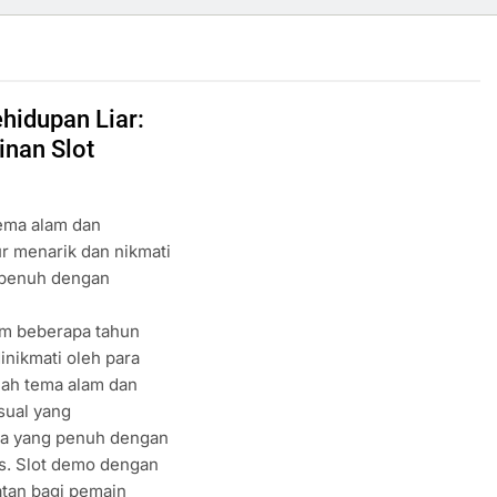
hidupan Liar:
nan Slot
ema alam dan
ur menarik dan nikmati
 penuh dengan
am beberapa tahun
inikmati oleh para
lah tema alam dan
sual yang
ia yang penuh dengan
is. Slot demo dengan
tan bagi pemain