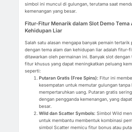
simbol ini muncul di gulungan, terutama saat men
kemenangan yang besar.
Fitur-Fitur Menarik dalam Slot Demo Tema
Kehidupan Liar
Salah satu alasan mengapa banyak pemain tertarik 
dengan tema alam dan kehidupan liar adalah fitur-f
ditawarkan oleh permainan ini. Banyak slot dengan 
fitur khusus yang dapat meningkatkan peluang ke
seperti:
Putaran Gratis (Free Spins):
Fitur ini membe
kesempatan untuk memutar gulungan tanpa 
mempertaruhkan uang. Putaran gratis sering 
dengan pengganda kemenangan, yang dapat
besar.
Wild dan Scatter Symbols:
Simbol Wild meng
untuk membantu membentuk kombinasi pem
simbol Scatter memicu fitur bonus atau putar