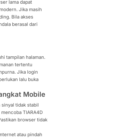
wser lama dapat
modern. Jika masih
ing. Bila akses
dala berasal dari
hi tampilan halaman.
amanan tertentu
urna. Jika login
perlukan lalu buka
angkat Mobile
inyal tidak stabil
lum mencoba TIARA4D
Pastikan browser tidak
internet atau pindah