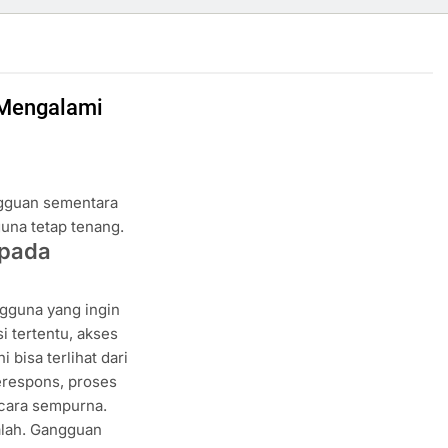
 Mengalami
gguan sementara
guna tetap tenang.
pada
gguna yang ingin
 tertentu, akses
bisa terlihat dari
erespons, proses
ecara sempurna.
salah. Gangguan