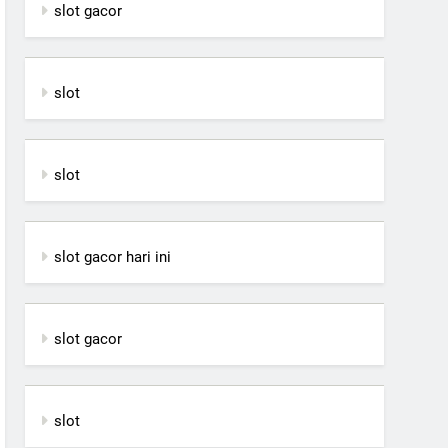
slot gacor
slot
slot
slot gacor hari ini
slot gacor
slot