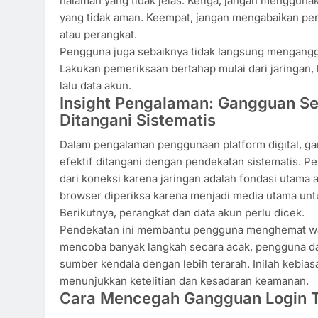
halaman yang tidak jelas. Ketiga, jangan menggunak
yang tidak aman. Keempat, jangan mengabaikan per
atau perangkat.
Pengguna juga sebaiknya tidak langsung mengang
Lakukan pemeriksaan bertahap mulai dari jaringan,
lalu data akun.
Insight Pengalaman: Gangguan Se
Ditangani Sistematis
Dalam pengalaman penggunaan platform digital, ga
efektif ditangani dengan pendekatan sistematis. P
dari koneksi karena jaringan adalah fondasi utama a
browser diperiksa karena menjadi media utama un
Berikutnya, perangkat dan data akun perlu dicek.
Pendekatan ini membantu pengguna menghemat wa
mencoba banyak langkah secara acak, pengguna 
sumber kendala dengan lebih terarah. Inilah kebiasa
menunjukkan ketelitian dan kesadaran keamanan.
Cara Mencegah Gangguan Login T