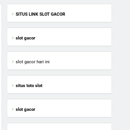
SITUS LINK SLOT GACOR
slot gacor
slot gacor hari ini
situs toto slot
slot gacor