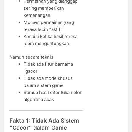
Permainan yang dianggap
sering memberikan
kemenangan
Momen permainan yang
terasa lebih “aktif”
Kondisi ketika hasil terasa
lebih menguntungkan
Namun secara teknis:
Tidak ada fitur bernama
“gacor”
Tidak ada mode khusus
dalam sistem game
Semua hasil ditentukan oleh
algoritma acak
Fakta 1: Tidak Ada Sistem
“Gacor” dalam Game