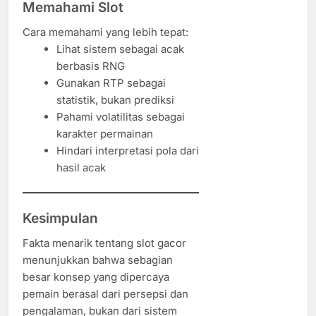
Memahami Slot
Cara memahami yang lebih tepat:
Lihat sistem sebagai acak
berbasis RNG
Gunakan RTP sebagai
statistik, bukan prediksi
Pahami volatilitas sebagai
karakter permainan
Hindari interpretasi pola dari
hasil acak
Kesimpulan
Fakta menarik tentang slot gacor
menunjukkan bahwa sebagian
besar konsep yang dipercaya
pemain berasal dari persepsi dan
pengalaman, bukan dari sistem