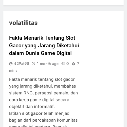
volatilitas
Fakta Menarik Tentang Slot
Gacor yang Jarang Diketahui
dalam Dunia Game Digital
429af98
1 month ago
0
7
mins
Fakta menarik tentang slot gacor
yang jarang diketahui, membahas
sistem RNG, persepsi pemain, dan
cara kerja game digital secara
objektif dan informatif.
Istilah
slot gacor
telah menjadi
bagian dari percakapan komunitas
game digital modern. Banyak