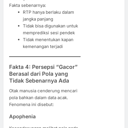
Fakta sebenarnya:
RTP hanya berlaku dalam
jangka panjang
Tidak bisa digunakan untuk
memprediksi sesi pendek
Tidak menentukan kapan
kemenangan terjadi
Fakta 4: Persepsi “Gacor”
Berasal dari Pola yang
Tidak Sebenarnya Ada
Otak manusia cenderung mencari
pola bahkan dalam data acak.
Fenomena ini disebut:
Apophenia