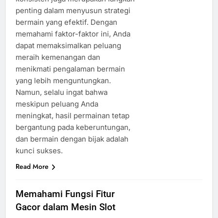
penting dalam menyusun strategi
bermain yang efektif. Dengan
memahami faktor-faktor ini, Anda
dapat memaksimalkan peluang
meraih kemenangan dan
menikmati pengalaman bermain
yang lebih menguntungkan.
Namun, selalu ingat bahwa
meskipun peluang Anda
meningkat, hasil permainan tetap
bergantung pada keberuntungan,
dan bermain dengan bijak adalah
kunci sukses.
Read More
Memahami Fungsi Fitur
Gacor dalam Mesin Slot