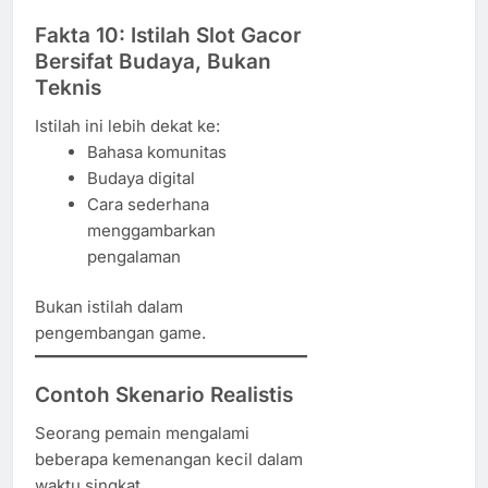
Fakta 10: Istilah Slot Gacor
Bersifat Budaya, Bukan
Teknis
Istilah ini lebih dekat ke:
Bahasa komunitas
Budaya digital
Cara sederhana
menggambarkan
pengalaman
Bukan istilah dalam
pengembangan game.
Contoh Skenario Realistis
Seorang pemain mengalami
beberapa kemenangan kecil dalam
waktu singkat.