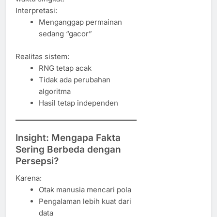
Interpretasi:
Menganggap permainan
sedang “gacor”
Realitas sistem:
RNG tetap acak
Tidak ada perubahan
algoritma
Hasil tetap independen
Insight: Mengapa Fakta
Sering Berbeda dengan
Persepsi?
Karena:
Otak manusia mencari pola
Pengalaman lebih kuat dari
data