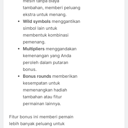
mesin tanpa biaya
tambahan, memberi peluang
ekstra untuk menang.
Wild symbols
menggantikan
simbol lain untuk
membentuk kombinasi
pemenang.
Multipliers
menggandakan
kemenangan yang Anda
peroleh dalam putaran
bonus.
Bonus rounds
memberikan
kesempatan untuk
memenangkan hadiah
tambahan atau fitur
permainan lainnya.
Fitur bonus ini memberi pemain
lebih banyak peluang untuk