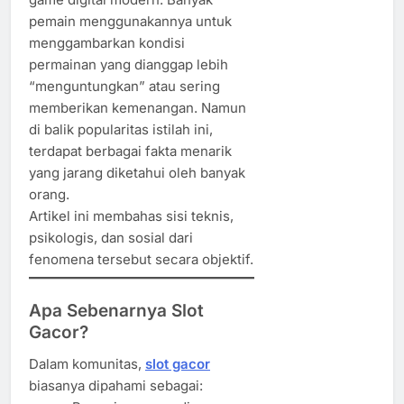
pemain menggunakannya untuk
menggambarkan kondisi
permainan yang dianggap lebih
“menguntungkan” atau sering
memberikan kemenangan. Namun
di balik popularitas istilah ini,
terdapat berbagai fakta menarik
yang jarang diketahui oleh banyak
orang.
Artikel ini membahas sisi teknis,
psikologis, dan sosial dari
fenomena tersebut secara objektif.
Apa Sebenarnya Slot
Gacor?
Dalam komunitas,
slot gacor
biasanya dipahami sebagai: