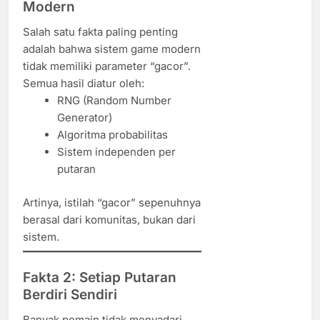
Modern
Salah satu fakta paling penting
adalah bahwa sistem game modern
tidak memiliki parameter “gacor”.
Semua hasil diatur oleh:
RNG (Random Number
Generator)
Algoritma probabilitas
Sistem independen per
putaran
Artinya, istilah “gacor” sepenuhnya
berasal dari komunitas, bukan dari
sistem.
Fakta 2: Setiap Putaran
Berdiri Sendiri
Banyak pemain tidak menyadari