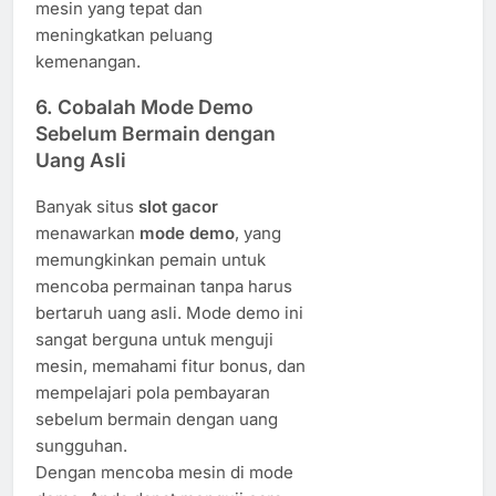
mesin yang tepat dan
meningkatkan peluang
kemenangan.
6.
Cobalah Mode Demo
Sebelum Bermain dengan
Uang Asli
Banyak situs
slot gacor
menawarkan
mode demo
, yang
memungkinkan pemain untuk
mencoba permainan tanpa harus
bertaruh uang asli. Mode demo ini
sangat berguna untuk menguji
mesin, memahami fitur bonus, dan
mempelajari pola pembayaran
sebelum bermain dengan uang
sungguhan.
Dengan mencoba mesin di mode