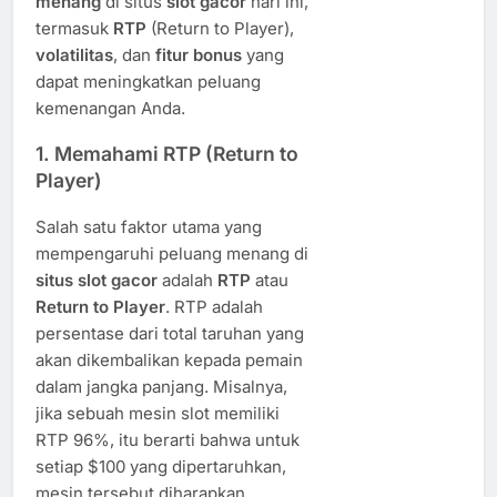
menang
di situs
slot gacor
hari ini,
termasuk
RTP
(Return to Player),
volatilitas
, dan
fitur bonus
yang
dapat meningkatkan peluang
kemenangan Anda.
1.
Memahami RTP (Return to
Player)
Salah satu faktor utama yang
mempengaruhi peluang menang di
situs slot gacor
adalah
RTP
atau
Return to Player
. RTP adalah
persentase dari total taruhan yang
akan dikembalikan kepada pemain
dalam jangka panjang. Misalnya,
jika sebuah mesin slot memiliki
RTP 96%, itu berarti bahwa untuk
setiap $100 yang dipertaruhkan,
mesin tersebut diharapkan