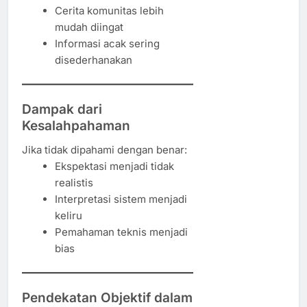
Cerita komunitas lebih
mudah diingat
Informasi acak sering
disederhanakan
Dampak dari
Kesalahpahaman
Jika tidak dipahami dengan benar:
Ekspektasi menjadi tidak
realistis
Interpretasi sistem menjadi
keliru
Pemahaman teknis menjadi
bias
Pendekatan Objektif dalam