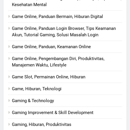
Kesehatan Mental
Game Online, Panduan Bermain, Hiburan Digital
Game Online, Panduan Login Browser, Tips Keamanan
Akun, Tutorial Gaming, Solusi Masalah Login
Game Online, Panduan, Keamanan Online
Game Online, Pengembangan Diri, Produktivitas,
Manajemen Waktu, Lifestyle
Game Slot, Permainan Online, Hiburan
Game, Hiburan, Teknologi
Gaming & Technology
Gaming Improvement & Skill Development
Gaming, Hiburan, Produktivitas