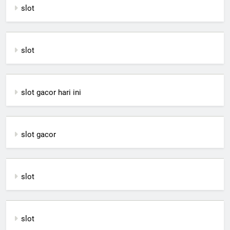
slot
slot
slot gacor hari ini
slot gacor
slot
slot