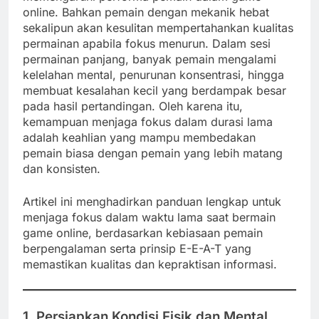
online. Bahkan pemain dengan mekanik hebat
sekalipun akan kesulitan mempertahankan kualitas
permainan apabila fokus menurun. Dalam sesi
permainan panjang, banyak pemain mengalami
kelelahan mental, penurunan konsentrasi, hingga
membuat kesalahan kecil yang berdampak besar
pada hasil pertandingan. Oleh karena itu,
kemampuan menjaga fokus dalam durasi lama
adalah keahlian yang mampu membedakan
pemain biasa dengan pemain yang lebih matang
dan konsisten.
Artikel ini menghadirkan panduan lengkap untuk
menjaga fokus dalam waktu lama saat bermain
game online, berdasarkan kebiasaan pemain
berpengalaman serta prinsip E-E-A-T yang
memastikan kualitas dan kepraktisan informasi.
1. Persiapkan Kondisi Fisik dan Mental