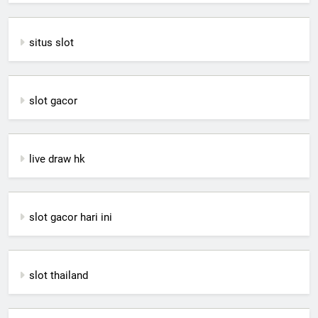
situs slot
slot gacor
live draw hk
slot gacor hari ini
slot thailand