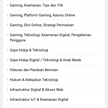
Gaming, Keamanan, Tips dan Trik
Gaming, Platform Gaming, Kasino Online
Gaming, Slot Online, Strategi Permainan
Gaming, Teknologi, Keamanan Digital, Pengalaman
Pengguna
Gaya Hidup & Teknologi
Gaya Hidup Digital / Teknologi & Anak Muda
Hiburan dan Panduan Bermain
Hukum & Kebijakan Teknologi
Infrastruktur Digital & Akses Web
Infrastruktur IoT & Keamanan Digital