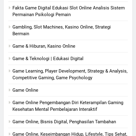
Fakta Game Digital Edukasi Slot Online Analisis Sistem
Permainan Psikologi Pemain
Gambling, Slot Machines, Kasino Online, Strategi
Bermain
Game & Hiburan, Kasino Online
Game & Teknologi | Edukasi Digital
Game Learning, Player Development, Strategy & Analysis,
Competitive Gaming, Game Psychology
Game Online
Game Online Pengembangan Diri Keterampilan Gaming
Kesehatan Mental Pembelajaran Interaktif
Game Online, Bisnis Digital, Penghasilan Tambahan
Game Online, Keseimbangan Hidup, Lifestyle, Tips Sehat,