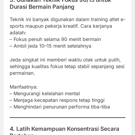
Durasi Bermain Panjang
Teknik ini banyak digunakan dalam training atlet e-
sports maupun pekerja kreatif. Cara kerjanya
adalah:
– Fokus penuh selama 90 menit bermain
– Ambil jeda 10–15 menit setelahnya
Jeda singkat ini memberi waktu otak untuk pulih,
sehingga kualitas fokus tetap stabil sepanjang sesi
permainan.
Manfaatnya:
– Mengurangi kelelahan mental
– Menjaga kecepatan respons tetap tinggi
– Menghindari penurunan performa tiba-tiba
4. Latih Kemampuan Konsentrasi Secara