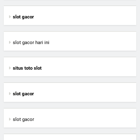
slot gacor
slot gacor hari ini
situs toto slot
slot gacor
slot gacor