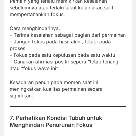
Pemain yang terlalu memikirkan kesalahan
sebelumnya atau terlalu takut kalah akan sulit
mempertahankan fokus.
Cara menghindarinya:
– Terima kesalahan sebagai bagian dari permainan
– Jangan fokus pada hasil akhir, tetapi pada
proses
– Fokus pada satu keputusan pada satu waktu
– Gunakan afirmasi positif seperti “tetap tenang”
atau “fokus wave ini”
Kesadaran penuh pada momen saat ini
meningkatkan kualitas permainan secara
signifikan.
7. Perhatikan Kondisi Tubuh untuk
Menghindari Penurunan Fokus