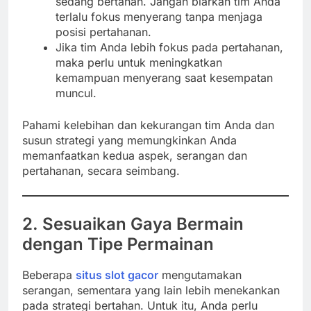
sedang bertahan. Jangan biarkan tim Anda
terlalu fokus menyerang tanpa menjaga
posisi pertahanan.
Jika tim Anda lebih fokus pada pertahanan,
maka perlu untuk meningkatkan
kemampuan menyerang saat kesempatan
muncul.
Pahami kelebihan dan kekurangan tim Anda dan
susun strategi yang memungkinkan Anda
memanfaatkan kedua aspek, serangan dan
pertahanan, secara seimbang.
2. Sesuaikan Gaya Bermain
dengan Tipe Permainan
Beberapa
situs slot gacor
mengutamakan
serangan, sementara yang lain lebih menekankan
pada strategi bertahan. Untuk itu, Anda perlu