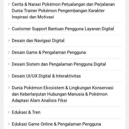
Cerita & Narasi Pokémon Petualangan dan Perjalanan
Dunia Trainer Pokémon Pengembangan Karakter
Inspirasi dan Motivasi
Customer Support Bantuan Pengguna Layanan Digital
Desain dan Navigasi Digital
Desain Game & Pengalaman Pengguna
Desain Sistem dan Pengalaman Pengguna Digital
Desain UI/UX Digital & Interaktivitas
Dunia Pokémon Ekosistem & Lingkungan Konservasi
dan Keberlanjutan Hubungan Manusia & Pokémon
Adaptasi Alam Analisis Fiksi
Edukasi & Tren
Edukasi Game Online & Pengalaman Pengguna