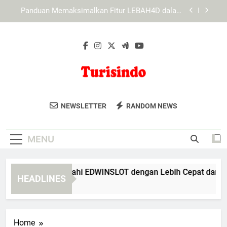
Skip
KAYA787 dan Upaya Membangun Sistem Layanan
to
yang Terpercaya bagi Pengguna
content
Cara Meningkatkan Efisiensi saat Mengakses
KAYA787 melalui Perangkat Pribadi
Panduan Menjelajahi EDWINSLOT dengan Lebih
Cepat dan Praktis di Berbagai Perangkat
Panduan Memaksimalkan Fitur LEBAH4D dalam
Aktivitas Harian
Turisindo
Jelajahi Destinasi Wisata Terbaik Di
KAYA787 dan Upaya Membangun Sistem Layanan
NEWSLETTER
RANDOM NEWS
yang Terpercaya bagi Pengguna
Indonesia Bersama Turisindo. Layanan
Cara Meningkatkan Efisiensi saat Mengakses
Wisata Profesional Untuk Perjalanan
KAYA787 melalui Perangkat Pribadi
MENU
Anda.
nduan Menjelajahi EDWINSLOT dengan Lebih Cepat dan Prakti
HEADLINES
Weeks Ago
Home