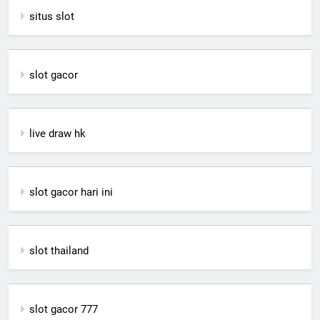
situs slot
slot gacor
live draw hk
slot gacor hari ini
slot thailand
slot gacor 777