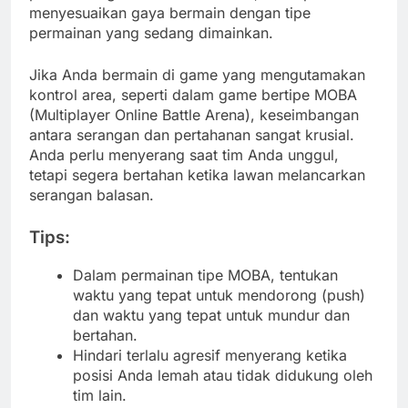
menyesuaikan gaya bermain dengan tipe
permainan yang sedang dimainkan.
Jika Anda bermain di game yang mengutamakan
kontrol area, seperti dalam game bertipe MOBA
(Multiplayer Online Battle Arena), keseimbangan
antara serangan dan pertahanan sangat krusial.
Anda perlu menyerang saat tim Anda unggul,
tetapi segera bertahan ketika lawan melancarkan
serangan balasan.
Tips:
Dalam permainan tipe MOBA, tentukan
waktu yang tepat untuk mendorong (push)
dan waktu yang tepat untuk mundur dan
bertahan.
Hindari terlalu agresif menyerang ketika
posisi Anda lemah atau tidak didukung oleh
tim lain.