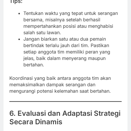
Tips:
Tentukan waktu yang tepat untuk serangan
bersama, misalnya setelah berhasil
mempertahankan posisi atau menghabisi
salah satu lawan.
Jangan biarkan satu atau dua pemain
bertindak terlalu jauh dari tim. Pastikan
setiap anggota tim memiliki peran yang
jelas, baik dalam menyerang maupun
bertahan.
Koordinasi yang baik antara anggota tim akan
memaksimalkan dampak serangan dan
mengurangi potensi kelemahan saat bertahan.
6. Evaluasi dan Adaptasi Strategi
Secara Dinamis