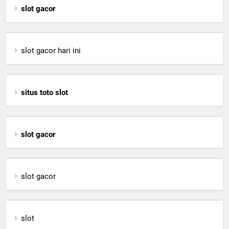
slot gacor
slot gacor hari ini
situs toto slot
slot gacor
slot gacor
slot