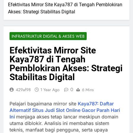
Efektivitas Mirror Site Kaya787 di Tengah Pemblokiran
Akses: Strategi Stabilitas Digital
INFRASTRUKTUR DIGITAL & AKSES WEB
Efektivitas Mirror Site
Kaya787 di Tengah
Pemblokiran Akses: Strategi
Stabilitas Digital
0
429af98
1 Year Ago
6 Mins
Pelajari bagaimana mirror site
Kaya787: Daftar
Alternatif Situs Judi Slot Online Gacor Parah Hari
Ini
menjaga akses tetap lancar meskipun domain
utama diblokir. Analisis ini membahas sistem
teknis, manfaat bagi pengguna, serta upaya