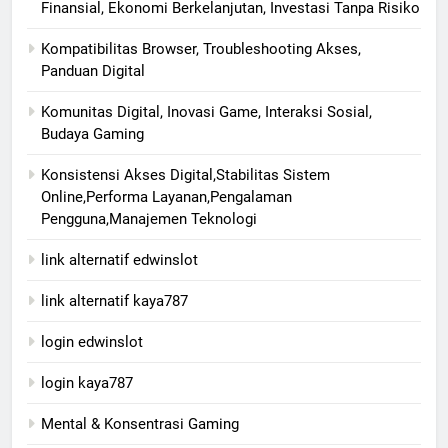
Finansial, Ekonomi Berkelanjutan, Investasi Tanpa Risiko
Kompatibilitas Browser, Troubleshooting Akses,
Panduan Digital
Komunitas Digital, Inovasi Game, Interaksi Sosial,
Budaya Gaming
Konsistensi Akses Digital,Stabilitas Sistem
Online,Performa Layanan,Pengalaman
Pengguna,Manajemen Teknologi
link alternatif edwinslot
link alternatif kaya787
login edwinslot
login kaya787
Mental & Konsentrasi Gaming