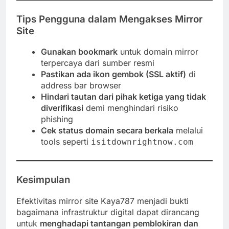
Tips Pengguna dalam Mengakses Mirror
Site
Gunakan bookmark
untuk domain mirror
terpercaya dari sumber resmi
Pastikan ada ikon gembok (SSL aktif)
di
address bar browser
Hindari tautan dari pihak ketiga yang tidak
diverifikasi
demi menghindari risiko
phishing
Cek status domain secara berkala
melalui
tools seperti
isitdownrightnow.com
Kesimpulan
Efektivitas mirror site Kaya787 menjadi bukti
bagaimana infrastruktur digital dapat dirancang
untuk
menghadapi tantangan pemblokiran dan