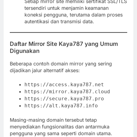
Setiap mirror site memiliki sertifikat SSL/TLS
tersendiri untuk menjamin keamanan
koneksi pengguna, terutama dalam proses
autentikasi dan transmisi data.
Daftar Mirror Site Kaya787 yang Umum
Digunakan
Beberapa contoh domain mirror yang sering
dijadikan jalur alternatif akses:
https://access.kaya787.net
https://mirror.kaya787.cloud
https://secure.kaya787.pro
https://alt.kaya787.info
Masing-masing domain tersebut tetap
menyediakan fungsionalitas dan antarmuka
pengguna yang sama seperti domain utama.