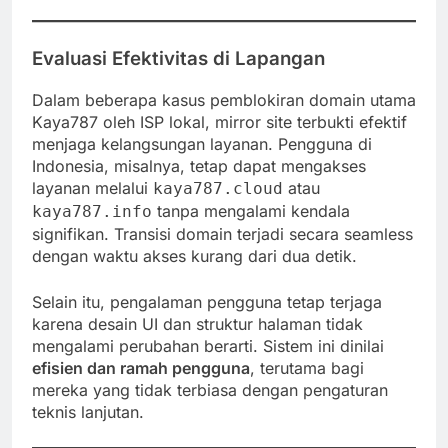
Evaluasi Efektivitas di Lapangan
Dalam beberapa kasus pemblokiran domain utama
Kaya787 oleh ISP lokal, mirror site terbukti efektif
menjaga kelangsungan layanan. Pengguna di
Indonesia, misalnya, tetap dapat mengakses
layanan melalui
atau
kaya787.cloud
tanpa mengalami kendala
kaya787.info
signifikan. Transisi domain terjadi secara seamless
dengan waktu akses kurang dari dua detik.
Selain itu, pengalaman pengguna tetap terjaga
karena desain UI dan struktur halaman tidak
mengalami perubahan berarti. Sistem ini dinilai
efisien dan ramah pengguna
, terutama bagi
mereka yang tidak terbiasa dengan pengaturan
teknis lanjutan.