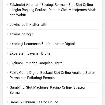
Edwinslot Alternatif Strategi Bermain Slot Slot Online
Jangka Panjang Edukasi Pemain Slot Manajemen Modal
dan Waktu
edwinslot link alternatif
edwinslot login
eknologi Keamanan & Infrastruktur Digital
Ekosistem Layanan Digital
Evaluasi Fitur dan Tampilan Digital
Fakta Game Digital Edukasi Slot Online Analisis Sistem
Permainan Psikologi Pemain
Gambling, Slot Machines, Kasino Online, Strategi
Bermain
Game & Hiburan, Kasino Online