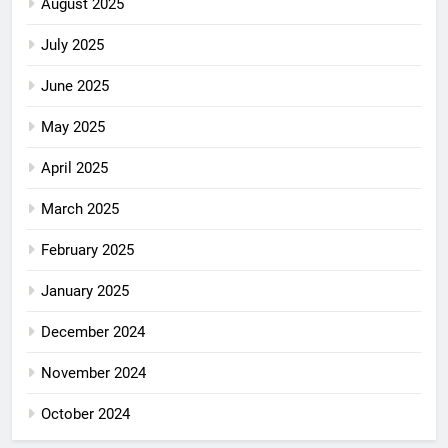
August 2025
July 2025
June 2025
May 2025
April 2025
March 2025
February 2025
January 2025
December 2024
November 2024
October 2024