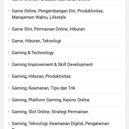
Game Online, Pengembangan Diri, Produktivitas,
Manajemen Waktu, Lifestyle
Game Slot, Permainan Online, Hiburan
Game, Hiburan, Teknologi
Gaming & Technology
Gaming Improvement & Skill Development
Gaming, Hiburan, Produktivitas
Gaming, Keamanan, Tips dan Trik
Gaming, Platform Gaming, Kasino Online
Gaming, Slot Online, Strategi Permainan
Gaming, Teknologi, Keamanan Digital, Pengalaman