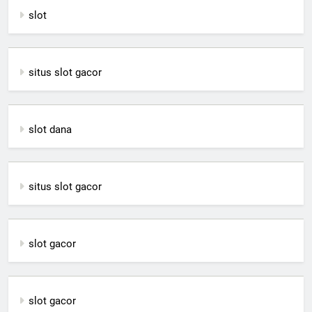
slot
situs slot gacor
slot dana
situs slot gacor
slot gacor
slot gacor