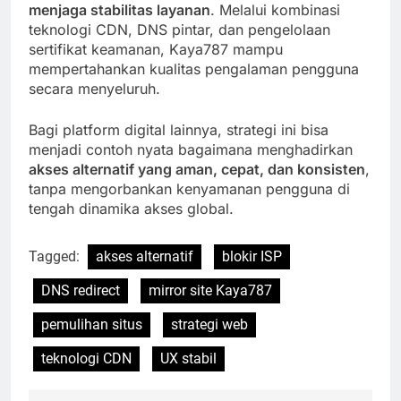
menjaga stabilitas layanan
. Melalui kombinasi
teknologi CDN, DNS pintar, dan pengelolaan
sertifikat keamanan, Kaya787 mampu
mempertahankan kualitas pengalaman pengguna
secara menyeluruh.
Bagi platform digital lainnya, strategi ini bisa
menjadi contoh nyata bagaimana menghadirkan
akses alternatif yang aman, cepat, dan konsisten
,
tanpa mengorbankan kenyamanan pengguna di
tengah dinamika akses global.
Tagged:
akses alternatif
blokir ISP
DNS redirect
mirror site Kaya787
pemulihan situs
strategi web
teknologi CDN
UX stabil