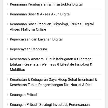
Keamanan Pembayaran & Infrastruktur Digital
Keamanan Siber & Akses Akun Digital
Keamanan Siber, Panduan Teknologi, Edukasi Digital,
Akses Platform Online
Kepercayaan dan Layanan Digital
Kepercayaan Pengguna
Kesehatan & Anatomi Tubuh Kebugaran & Olahraga
Edukasi Kesehatan Wellness & Lifestyle Fisiologi &
Mobilitas
Kesehatan & Kebugaran Gaya Hidup Sehat Imunisasi &
Kesehatan Tubuh Pengembangan Diri Nutrisi & Diet
Keuangan Pribadi
Keuangan Pribadi, Strategi Investasi, Perencanaan