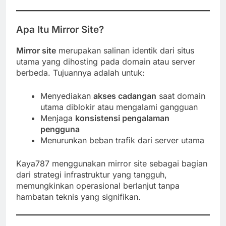
Apa Itu Mirror Site?
Mirror site
merupakan salinan identik dari situs
utama yang dihosting pada domain atau server
berbeda. Tujuannya adalah untuk:
Menyediakan
akses cadangan
saat domain
utama diblokir atau mengalami gangguan
Menjaga
konsistensi pengalaman
pengguna
Menurunkan beban trafik dari server utama
Kaya787 menggunakan mirror site sebagai bagian
dari strategi infrastruktur yang tangguh,
memungkinkan operasional berlanjut tanpa
hambatan teknis yang signifikan.