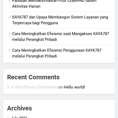
Panduan Memaksimalkan Fitur LEBAH4D dalam
Aktivitas Harian
KAYA787 dan Upaya Membangun Sistem Layanan yang
Terpercaya bagi Pengguna
Cara Meningkatkan Efisiensi saat Mengakses KAYA787
melalui Perangkat Pribadi
Cara Meningkatkan Efisiensi Penggunaan KAYA787
melalui Perangkat Pribadi
Recent Comments
A WordPress Commenter
on
Hello world!
Archives