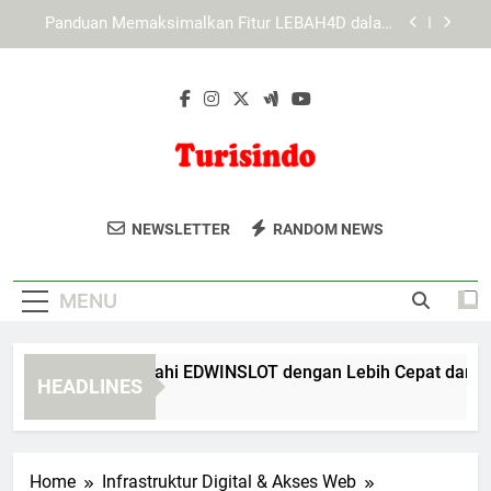
Skip
KAYA787 dan Upaya Membangun Sistem Layanan
to
yang Terpercaya bagi Pengguna
content
Cara Meningkatkan Efisiensi saat Mengakses
KAYA787 melalui Perangkat Pribadi
Panduan Menjelajahi EDWINSLOT dengan Lebih
Cepat dan Praktis di Berbagai Perangkat
Panduan Memaksimalkan Fitur LEBAH4D dalam
Aktivitas Harian
Turisindo
Jelajahi Destinasi Wisata Terbaik Di
KAYA787 dan Upaya Membangun Sistem Layanan
NEWSLETTER
RANDOM NEWS
yang Terpercaya bagi Pengguna
Indonesia Bersama Turisindo. Layanan
Cara Meningkatkan Efisiensi saat Mengakses
Wisata Profesional Untuk Perjalanan
KAYA787 melalui Perangkat Pribadi
MENU
Anda.
nduan Menjelajahi EDWINSLOT dengan Lebih Cepat dan Prakti
HEADLINES
eeks Ago
Home
Infrastruktur Digital & Akses Web