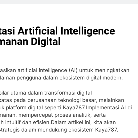
i Artificial Intelligence
manan Digital
kan artificial intelligence (AI) untuk meningkatkan
galaman pengguna dalam ekosistem digital modern.
 pilar utama dalam transformasi digital
rbatas pada perusahaan teknologi besar, melainkan
 platform digital seperti Kaya787.Implementasi AI di
anan, mempercepat proses analitik, serta
tuitif dan efisien.Dalam artikel ini, kita akan
trategis dalam mendukung ekosistem Kaya787.