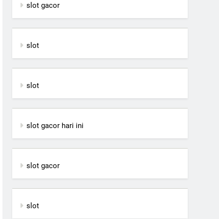
slot gacor
slot
slot
slot gacor hari ini
slot gacor
slot