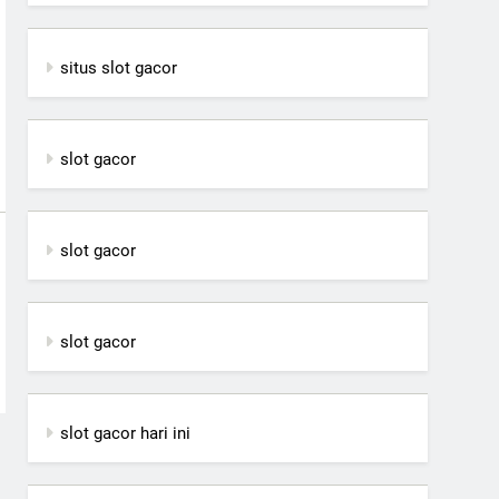
situs slot gacor
slot gacor
slot gacor
slot gacor
slot gacor hari ini