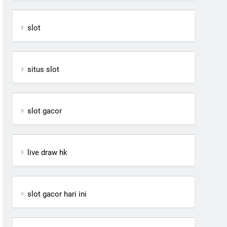
slot
situs slot
slot gacor
live draw hk
slot gacor hari ini