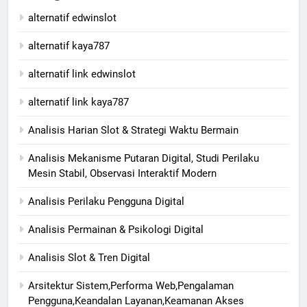
alternatif edwinslot
alternatif kaya787
alternatif link edwinslot
alternatif link kaya787
Analisis Harian Slot & Strategi Waktu Bermain
Analisis Mekanisme Putaran Digital, Studi Perilaku
Mesin Stabil, Observasi Interaktif Modern
Analisis Perilaku Pengguna Digital
Analisis Permainan & Psikologi Digital
Analisis Slot & Tren Digital
Arsitektur Sistem,Performa Web,Pengalaman
Pengguna,Keandalan Layanan,Keamanan Akses