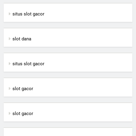
situs slot gacor
slot dana
situs slot gacor
slot gacor
slot gacor