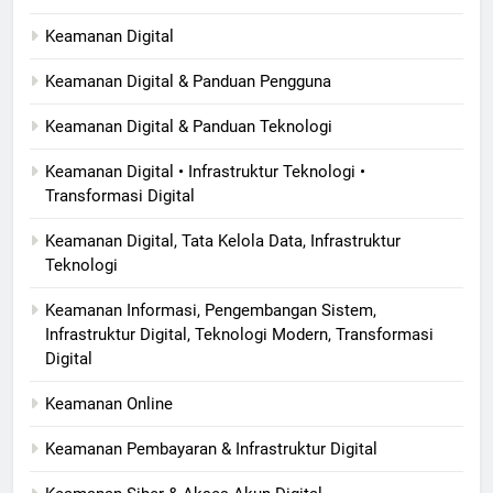
Keamanan Digital
Keamanan Digital & Panduan Pengguna
Keamanan Digital & Panduan Teknologi
Keamanan Digital • Infrastruktur Teknologi •
Transformasi Digital
Keamanan Digital, Tata Kelola Data, Infrastruktur
Teknologi
Keamanan Informasi, Pengembangan Sistem,
Infrastruktur Digital, Teknologi Modern, Transformasi
Digital
Keamanan Online
Keamanan Pembayaran & Infrastruktur Digital