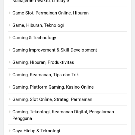
Manajemen Waktu, Lifestyle
Game Slot, Permainan Online, Hiburan
Game, Hiburan, Teknologi
Gaming & Technology
Gaming Improvement & Skill Development
Gaming, Hiburan, Produktivitas
Gaming, Keamanan, Tips dan Trik
Gaming, Platform Gaming, Kasino Online
Gaming, Slot Online, Strategi Permainan
Gaming, Teknologi, Keamanan Digital, Pengalaman
Pengguna
Gaya Hidup & Teknologi