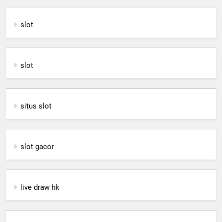
slot
slot
situs slot
slot gacor
live draw hk