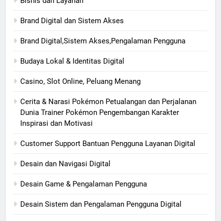
Bisnis dan Layanan
Brand Digital dan Sistem Akses
Brand Digital,Sistem Akses,Pengalaman Pengguna
Budaya Lokal & Identitas Digital
Casino, Slot Online, Peluang Menang
Cerita & Narasi Pokémon Petualangan dan Perjalanan
Dunia Trainer Pokémon Pengembangan Karakter
Inspirasi dan Motivasi
Customer Support Bantuan Pengguna Layanan Digital
Desain dan Navigasi Digital
Desain Game & Pengalaman Pengguna
Desain Sistem dan Pengalaman Pengguna Digital