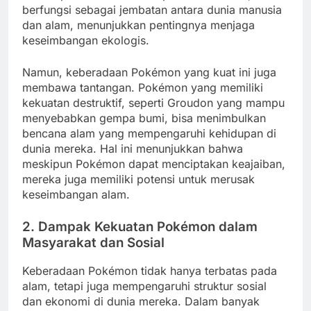
berfungsi sebagai jembatan antara dunia manusia
dan alam, menunjukkan pentingnya menjaga
keseimbangan ekologis.
Namun, keberadaan Pokémon yang kuat ini juga
membawa tantangan. Pokémon yang memiliki
kekuatan destruktif, seperti Groudon yang mampu
menyebabkan gempa bumi, bisa menimbulkan
bencana alam yang mempengaruhi kehidupan di
dunia mereka. Hal ini menunjukkan bahwa
meskipun Pokémon dapat menciptakan keajaiban,
mereka juga memiliki potensi untuk merusak
keseimbangan alam.
2. Dampak Kekuatan Pokémon dalam
Masyarakat dan Sosial
Keberadaan Pokémon tidak hanya terbatas pada
alam, tetapi juga mempengaruhi struktur sosial
dan ekonomi di dunia mereka. Dalam banyak