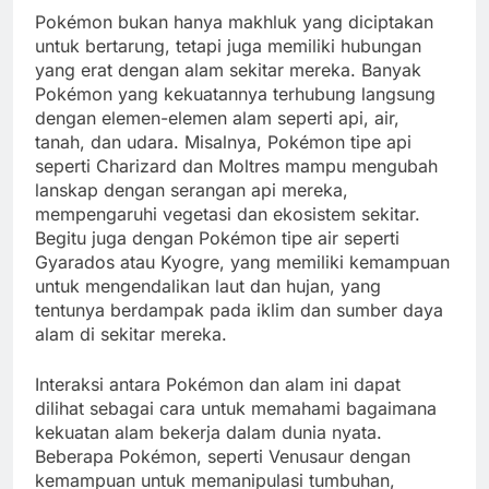
Pokémon bukan hanya makhluk yang diciptakan
untuk bertarung, tetapi juga memiliki hubungan
yang erat dengan alam sekitar mereka. Banyak
Pokémon yang kekuatannya terhubung langsung
dengan elemen-elemen alam seperti api, air,
tanah, dan udara. Misalnya, Pokémon tipe api
seperti Charizard dan Moltres mampu mengubah
lanskap dengan serangan api mereka,
mempengaruhi vegetasi dan ekosistem sekitar.
Begitu juga dengan Pokémon tipe air seperti
Gyarados atau Kyogre, yang memiliki kemampuan
untuk mengendalikan laut dan hujan, yang
tentunya berdampak pada iklim dan sumber daya
alam di sekitar mereka.
Interaksi antara Pokémon dan alam ini dapat
dilihat sebagai cara untuk memahami bagaimana
kekuatan alam bekerja dalam dunia nyata.
Beberapa Pokémon, seperti Venusaur dengan
kemampuan untuk memanipulasi tumbuhan,