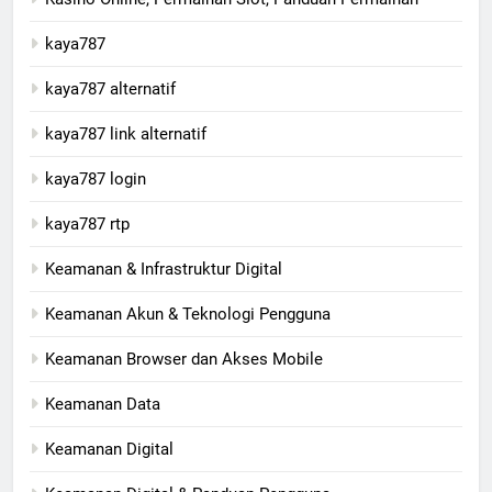
kaya787
kaya787 alternatif
kaya787 link alternatif
kaya787 login
kaya787 rtp
Keamanan & Infrastruktur Digital
Keamanan Akun & Teknologi Pengguna
Keamanan Browser dan Akses Mobile
Keamanan Data
Keamanan Digital