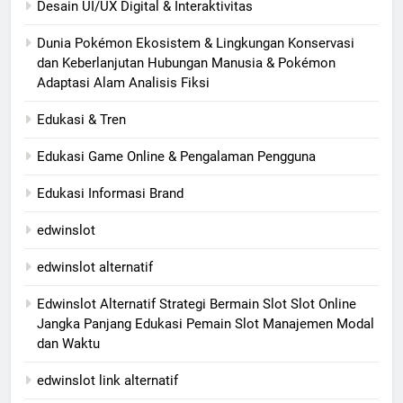
Desain UI/UX Digital & Interaktivitas
Dunia Pokémon Ekosistem & Lingkungan Konservasi
dan Keberlanjutan Hubungan Manusia & Pokémon
Adaptasi Alam Analisis Fiksi
Edukasi & Tren
Edukasi Game Online & Pengalaman Pengguna
Edukasi Informasi Brand
edwinslot
edwinslot alternatif
Edwinslot Alternatif Strategi Bermain Slot Slot Online
Jangka Panjang Edukasi Pemain Slot Manajemen Modal
dan Waktu
edwinslot link alternatif