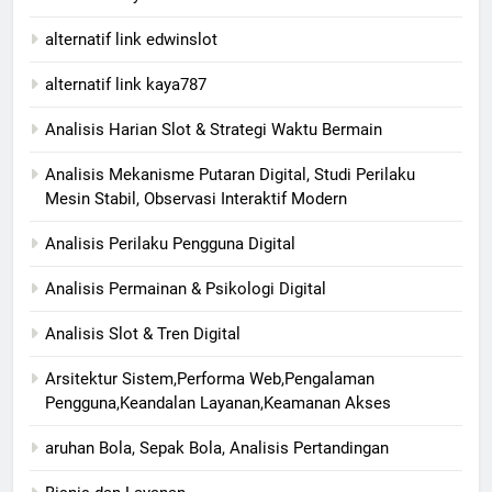
alternatif link edwinslot
alternatif link kaya787
Analisis Harian Slot & Strategi Waktu Bermain
Analisis Mekanisme Putaran Digital, Studi Perilaku
Mesin Stabil, Observasi Interaktif Modern
Analisis Perilaku Pengguna Digital
Analisis Permainan & Psikologi Digital
Analisis Slot & Tren Digital
Arsitektur Sistem,Performa Web,Pengalaman
Pengguna,Keandalan Layanan,Keamanan Akses
aruhan Bola, Sepak Bola, Analisis Pertandingan