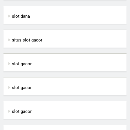
slot dana
situs slot gacor
slot gacor
slot gacor
slot gacor