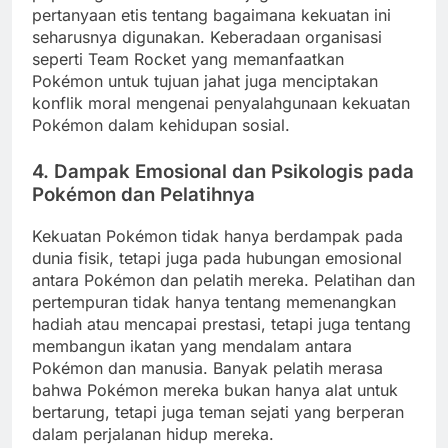
pertanyaan etis tentang bagaimana kekuatan ini
seharusnya digunakan. Keberadaan organisasi
seperti Team Rocket yang memanfaatkan
Pokémon untuk tujuan jahat juga menciptakan
konflik moral mengenai penyalahgunaan kekuatan
Pokémon dalam kehidupan sosial.
4. Dampak Emosional dan Psikologis pada
Pokémon dan Pelatihnya
Kekuatan Pokémon tidak hanya berdampak pada
dunia fisik, tetapi juga pada hubungan emosional
antara Pokémon dan pelatih mereka. Pelatihan dan
pertempuran tidak hanya tentang memenangkan
hadiah atau mencapai prestasi, tetapi juga tentang
membangun ikatan yang mendalam antara
Pokémon dan manusia. Banyak pelatih merasa
bahwa Pokémon mereka bukan hanya alat untuk
bertarung, tetapi juga teman sejati yang berperan
dalam perjalanan hidup mereka.