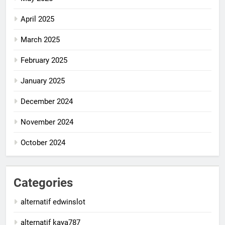
April 2025
March 2025
February 2025
January 2025
December 2024
November 2024
October 2024
Categories
alternatif edwinslot
alternatif kaya787