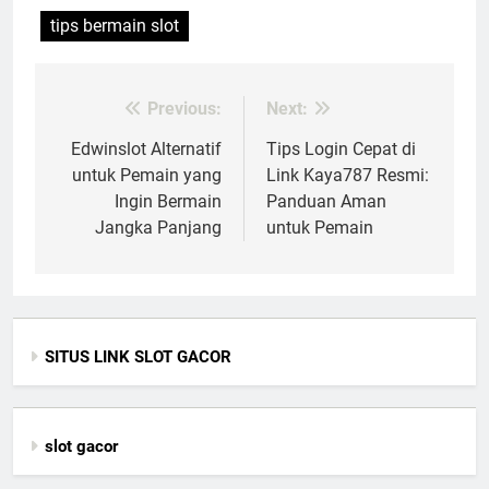
tips bermain slot
Previous:
Next:
Post
navigation
Edwinslot Alternatif
Tips Login Cepat di
untuk Pemain yang
Link Kaya787 Resmi:
Ingin Bermain
Panduan Aman
Jangka Panjang
untuk Pemain
SITUS LINK SLOT GACOR
slot gacor