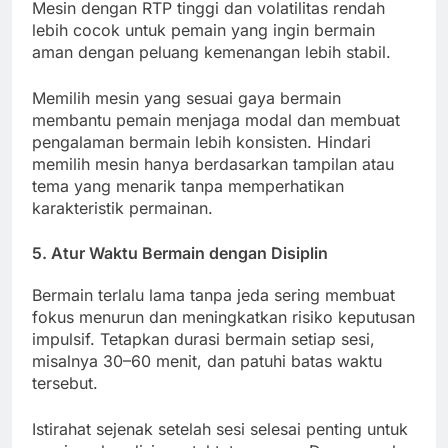
Mesin dengan RTP tinggi dan volatilitas rendah
lebih cocok untuk pemain yang ingin bermain
aman dengan peluang kemenangan lebih stabil.
Memilih mesin yang sesuai gaya bermain
membantu pemain menjaga modal dan membuat
pengalaman bermain lebih konsisten. Hindari
memilih mesin hanya berdasarkan tampilan atau
tema yang menarik tanpa memperhatikan
karakteristik permainan.
5. Atur Waktu Bermain dengan Disiplin
Bermain terlalu lama tanpa jeda sering membuat
fokus menurun dan meningkatkan risiko keputusan
impulsif. Tetapkan durasi bermain setiap sesi,
misalnya 30–60 menit, dan patuhi batas waktu
tersebut.
Istirahat sejenak setelah sesi selesai penting untuk