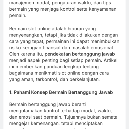
manajemen modal, pengaturan waktu, dan tips
bermain yang menjaga kontrol serta kenyamanan
pemain.
Bermain slot online adalah hiburan yang
menyenangkan, tetapi jika tidak dilakukan dengan
cara yang tepat, permainan ini dapat menimbulkan
risiko kerugian finansial dan masalah emosional.
Oleh karena itu,
pendekatan bertanggung jawab
menjadi aspek penting bagi setiap pemain. Artikel
ini memberikan panduan lengkap tentang
bagaimana menikmati slot online dengan cara
yang aman, terkontrol, dan berkelanjutan.
1. Pahami Konsep Bermain Bertanggung Jawab
Bermain bertanggung jawab berarti
mengutamakan kontrol terhadap modal, waktu,
dan emosi saat bermain. Tujuannya bukan semata
mengejar kemenangan, tetapi menciptakan