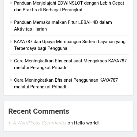
Panduan Menjelajahi EDWINSLOT dengan Lebih Cepat
dan Praktis di Berbagai Perangkat
Panduan Memaksimalkan Fitur LEBAH4D dalam
Aktivitas Harian
KAYA787 dan Upaya Membangun Sistem Layanan yang
Terpercaya bagi Pengguna
Cara Meningkatkan Efisiensi saat Mengakses KAYA787
melalui Perangkat Pribadi
Cara Meningkatkan Efisiensi Penggunaan KAYA787
melalui Perangkat Pribadi
Recent Comments
A WordPress Commenter
on
Hello world!