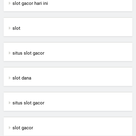
slot gacor hari ini
slot
situs slot gacor
slot dana
situs slot gacor
slot gacor