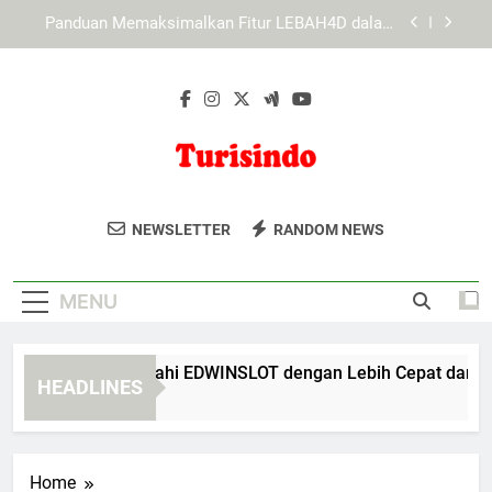
Skip
KAYA787 dan Upaya Membangun Sistem Layanan
to
yang Terpercaya bagi Pengguna
content
Cara Meningkatkan Efisiensi saat Mengakses
KAYA787 melalui Perangkat Pribadi
Panduan Menjelajahi EDWINSLOT dengan Lebih
Cepat dan Praktis di Berbagai Perangkat
Panduan Memaksimalkan Fitur LEBAH4D dalam
Aktivitas Harian
Turisindo
Jelajahi Destinasi Wisata Terbaik Di
KAYA787 dan Upaya Membangun Sistem Layanan
NEWSLETTER
RANDOM NEWS
yang Terpercaya bagi Pengguna
Indonesia Bersama Turisindo. Layanan
Cara Meningkatkan Efisiensi saat Mengakses
Wisata Profesional Untuk Perjalanan
KAYA787 melalui Perangkat Pribadi
MENU
Anda.
anduan Menjelajahi EDWINSLOT dengan Lebih Cepat dan Prakt
HEADLINES
 Weeks Ago
Home