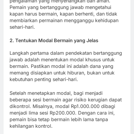
pengalaman yang menyenangkan dan aman.
Pemain yang bertanggung jawab mengetahui
kapan harus bermain, kapan berhenti, dan tidak
membiarkan permainan mengganggu kehidupan
sehari-hari.
2. Tentukan Modal Bermain yang Jelas
Langkah pertama dalam pendekatan bertanggung
jawab adalah menentukan modal khusus untuk
bermain. Pastikan modal ini adalah dana yang
memang disiapkan untuk hiburan, bukan untuk
kebutuhan penting sehari-hari.
Setelah menetapkan modal, bagi menjadi
beberapa sesi bermain agar risiko kerugian dapat
dikontrol. Misalnya, modal Rp1.000.000 dibagi
menjadi lima sesi Rp200.000. Dengan cara ini,
pemain bisa tetap bermain lebih lama tanpa
kehilangan kontrol.