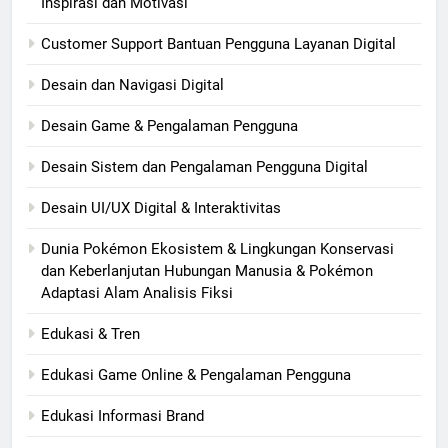
Inspirasi dan Motivasi
Customer Support Bantuan Pengguna Layanan Digital
Desain dan Navigasi Digital
Desain Game & Pengalaman Pengguna
Desain Sistem dan Pengalaman Pengguna Digital
Desain UI/UX Digital & Interaktivitas
Dunia Pokémon Ekosistem & Lingkungan Konservasi
dan Keberlanjutan Hubungan Manusia & Pokémon
Adaptasi Alam Analisis Fiksi
Edukasi & Tren
Edukasi Game Online & Pengalaman Pengguna
Edukasi Informasi Brand