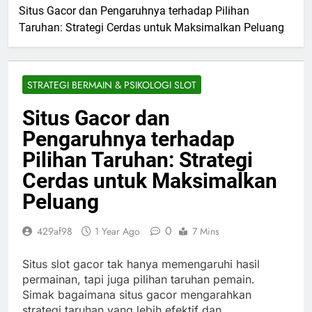
Situs Gacor dan Pengaruhnya terhadap Pilihan
Taruhan: Strategi Cerdas untuk Maksimalkan Peluang
STRATEGI BERMAIN & PSIKOLOGI SLOT
Situs Gacor dan
Pengaruhnya terhadap
Pilihan Taruhan: Strategi
Cerdas untuk Maksimalkan
Peluang
0
429af98
1 Year Ago
7 Mins
Situs slot gacor tak hanya memengaruhi hasil
permainan, tapi juga pilihan taruhan pemain.
Simak bagaimana situs gacor mengarahkan
strategi taruhan yang lebih efektif dan