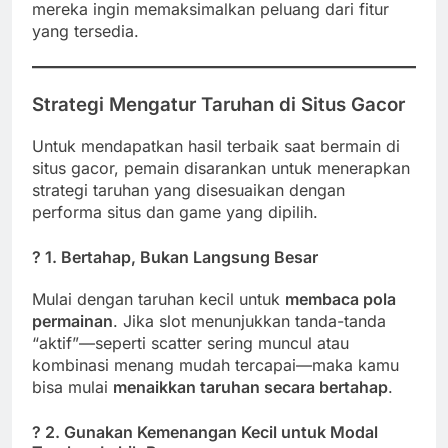
mereka ingin memaksimalkan peluang dari fitur
yang tersedia.
Strategi Mengatur Taruhan di Situs Gacor
Untuk mendapatkan hasil terbaik saat bermain di
situs gacor, pemain disarankan untuk menerapkan
strategi taruhan yang disesuaikan dengan
performa situs dan game yang dipilih.
?
1. Bertahap, Bukan Langsung Besar
Mulai dengan taruhan kecil untuk
membaca pola
permainan
. Jika slot menunjukkan tanda-tanda
“aktif”—seperti scatter sering muncul atau
kombinasi menang mudah tercapai—maka kamu
bisa mulai
menaikkan taruhan secara bertahap
.
?
2. Gunakan Kemenangan Kecil untuk Modal