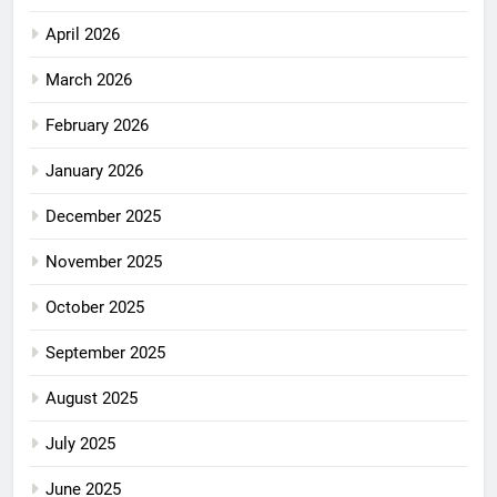
April 2026
March 2026
February 2026
January 2026
December 2025
November 2025
October 2025
September 2025
August 2025
July 2025
June 2025