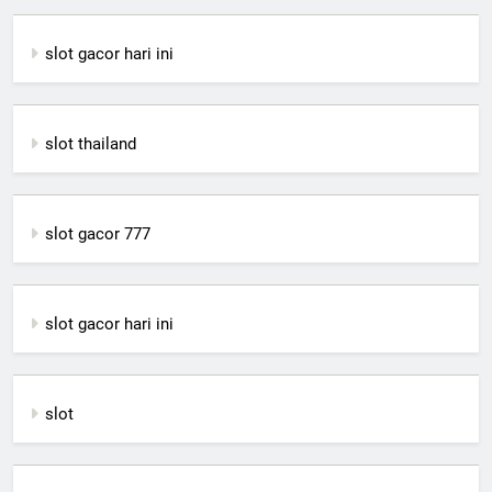
slot gacor hari ini
slot thailand
slot gacor 777
slot gacor hari ini
slot