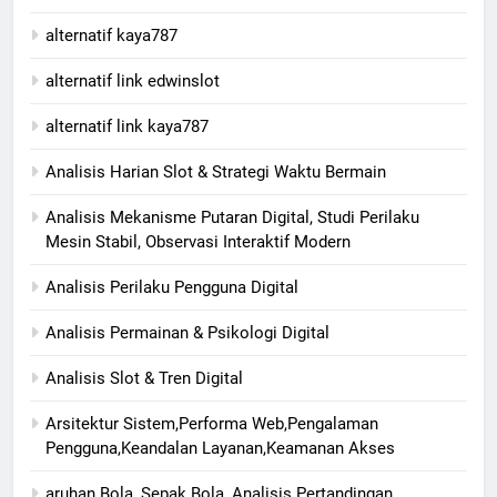
alternatif kaya787
alternatif link edwinslot
alternatif link kaya787
Analisis Harian Slot & Strategi Waktu Bermain
Analisis Mekanisme Putaran Digital, Studi Perilaku
Mesin Stabil, Observasi Interaktif Modern
Analisis Perilaku Pengguna Digital
Analisis Permainan & Psikologi Digital
Analisis Slot & Tren Digital
Arsitektur Sistem,Performa Web,Pengalaman
Pengguna,Keandalan Layanan,Keamanan Akses
aruhan Bola, Sepak Bola, Analisis Pertandingan