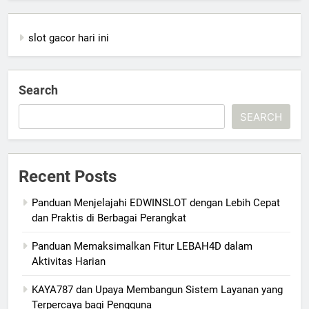
slot gacor hari ini
Search
SEARCH
Recent Posts
Panduan Menjelajahi EDWINSLOT dengan Lebih Cepat
dan Praktis di Berbagai Perangkat
Panduan Memaksimalkan Fitur LEBAH4D dalam
Aktivitas Harian
KAYA787 dan Upaya Membangun Sistem Layanan yang
Terpercaya bagi Pengguna