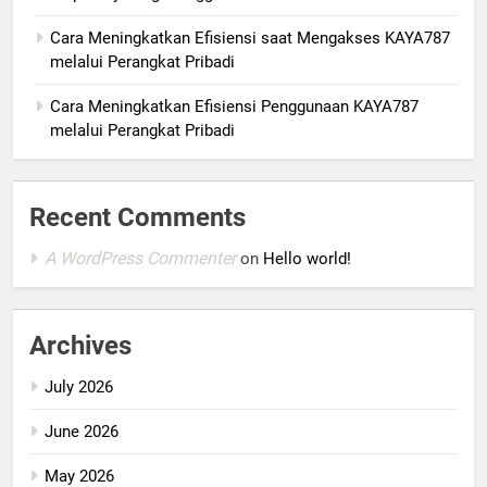
Cara Meningkatkan Efisiensi saat Mengakses KAYA787
melalui Perangkat Pribadi
Cara Meningkatkan Efisiensi Penggunaan KAYA787
melalui Perangkat Pribadi
Recent Comments
A WordPress Commenter
on
Hello world!
Archives
July 2026
June 2026
May 2026