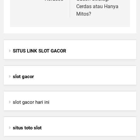
Cerdas atau Hanya
Mitos?
SITUS LINK SLOT GACOR
slot gacor
slot gacor hari ini
situs toto slot