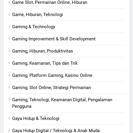
Game Slot, Permainan Online, Hiburan
Game, Hiburan, Teknologi
Gaming & Technology
Gaming Improvement & Skill Development
Gaming, Hiburan, Produktivitas
Gaming, Keamanan, Tips dan Trik
Gaming, Platform Gaming, Kasino Online
Gaming, Slot Online, Strategi Permainan
Gaming, Teknologi, Keamanan Digital, Pengalaman
Pengguna
Gaya Hidup & Teknologi
Gaya Hidup Digital / Teknologi & Anak Muda