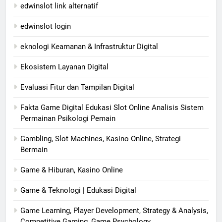
edwinslot link alternatif
edwinslot login
eknologi Keamanan & Infrastruktur Digital
Ekosistem Layanan Digital
Evaluasi Fitur dan Tampilan Digital
Fakta Game Digital Edukasi Slot Online Analisis Sistem
Permainan Psikologi Pemain
Gambling, Slot Machines, Kasino Online, Strategi
Bermain
Game & Hiburan, Kasino Online
Game & Teknologi | Edukasi Digital
Game Learning, Player Development, Strategy & Analysis,
Competitive Gaming, Game Psychology