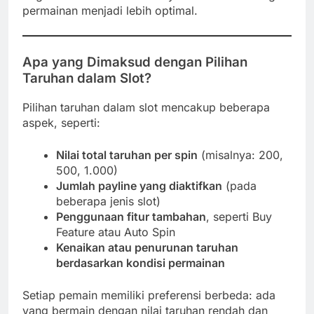
permainan menjadi lebih optimal.
Apa yang Dimaksud dengan Pilihan
Taruhan dalam Slot?
Pilihan taruhan dalam slot mencakup beberapa
aspek, seperti:
Nilai total taruhan per spin
(misalnya: 200,
500, 1.000)
Jumlah payline yang diaktifkan
(pada
beberapa jenis slot)
Penggunaan fitur tambahan
, seperti Buy
Feature atau Auto Spin
Kenaikan atau penurunan taruhan
berdasarkan kondisi permainan
Setiap pemain memiliki preferensi berbeda: ada
yang bermain dengan nilai taruhan rendah dan