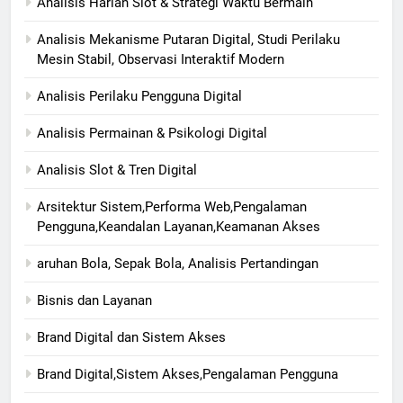
Analisis Harian Slot & Strategi Waktu Bermain
Analisis Mekanisme Putaran Digital, Studi Perilaku
Mesin Stabil, Observasi Interaktif Modern
Analisis Perilaku Pengguna Digital
Analisis Permainan & Psikologi Digital
Analisis Slot & Tren Digital
Arsitektur Sistem,Performa Web,Pengalaman
Pengguna,Keandalan Layanan,Keamanan Akses
aruhan Bola, Sepak Bola, Analisis Pertandingan
Bisnis dan Layanan
Brand Digital dan Sistem Akses
Brand Digital,Sistem Akses,Pengalaman Pengguna