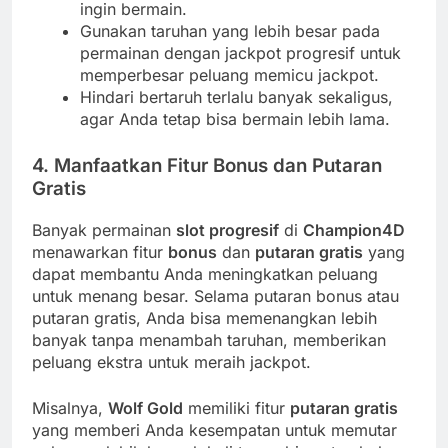
ingin bermain.
Gunakan taruhan yang lebih besar pada
permainan dengan jackpot progresif untuk
memperbesar peluang memicu jackpot.
Hindari bertaruh terlalu banyak sekaligus,
agar Anda tetap bisa bermain lebih lama.
4.
Manfaatkan Fitur Bonus dan Putaran
Gratis
Banyak permainan
slot progresif
di
Champion4D
menawarkan fitur
bonus
dan
putaran gratis
yang
dapat membantu Anda meningkatkan peluang
untuk menang besar. Selama putaran bonus atau
putaran gratis, Anda bisa memenangkan lebih
banyak tanpa menambah taruhan, memberikan
peluang ekstra untuk meraih jackpot.
Misalnya,
Wolf Gold
memiliki fitur
putaran gratis
yang memberi Anda kesempatan untuk memutar