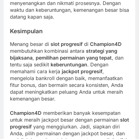
menyenangkan dan nikmati prosesnya. Dengan
waktu dan keberuntungan, kemenangan besar bisa
datang kapan saja.
Kesimpulan
Menang besar di
slot progresif
di
Champion4D
membutuhkan kombinasi antara
strategi yang
bijaksana
,
pemilihan permainan yang tepat
, dan
tentu saja sedikit
keberuntungan
. Dengan
memahami cara kerja
jackpot progresif
,
mengelola bankroll dengan baik, memanfaatkan
fitur bonus, dan bermain secara konsisten, Anda
dapat meningkatkan peluang Anda untuk meraih
kemenangan besar.
Champion4D
memberikan banyak kesempatan
untuk meraih jackpot besar dengan permainan
slot
progresif
yang menggiurkan. Jadi, siapkan diri
Anda, pilih permainan dengan jackpot besar, dan