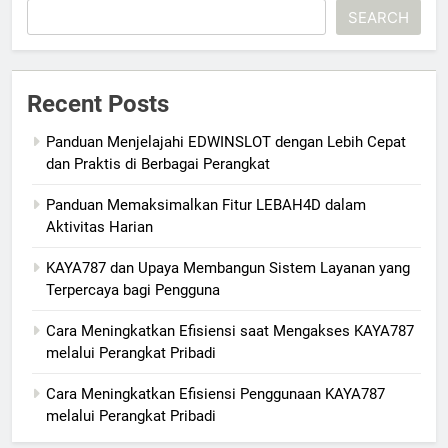
SEARCH
Recent Posts
Panduan Menjelajahi EDWINSLOT dengan Lebih Cepat
dan Praktis di Berbagai Perangkat
Panduan Memaksimalkan Fitur LEBAH4D dalam
Aktivitas Harian
KAYA787 dan Upaya Membangun Sistem Layanan yang
Terpercaya bagi Pengguna
Cara Meningkatkan Efisiensi saat Mengakses KAYA787
melalui Perangkat Pribadi
Cara Meningkatkan Efisiensi Penggunaan KAYA787
melalui Perangkat Pribadi