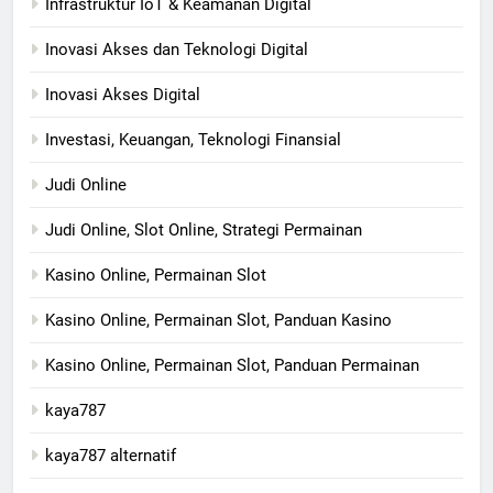
Infrastruktur IoT & Keamanan Digital
Inovasi Akses dan Teknologi Digital
Inovasi Akses Digital
Investasi, Keuangan, Teknologi Finansial
Judi Online
Judi Online, Slot Online, Strategi Permainan
Kasino Online, Permainan Slot
Kasino Online, Permainan Slot, Panduan Kasino
Kasino Online, Permainan Slot, Panduan Permainan
kaya787
kaya787 alternatif