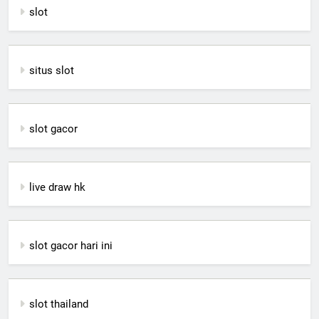
slot
situs slot
slot gacor
live draw hk
slot gacor hari ini
slot thailand