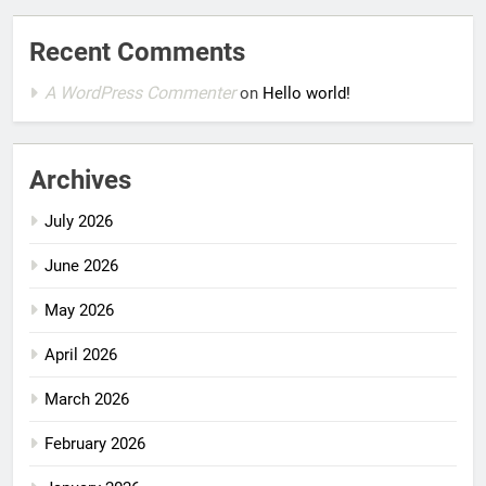
Recent Comments
A WordPress Commenter
on
Hello world!
Archives
July 2026
June 2026
May 2026
April 2026
March 2026
February 2026