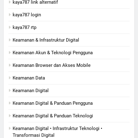
kaya787 link alternatif
kaya787 login
kaya787 rtp
Keamanan & Infrastruktur Digital
Keamanan Akun & Teknologi Pengguna
Keamanan Browser dan Akses Mobile
Keamanan Data
Keamanan Digital
Keamanan Digital & Panduan Pengguna
Keamanan Digital & Panduan Teknologi
Keamanan Digital • Infrastruktur Teknologi •
Transformasi Digital