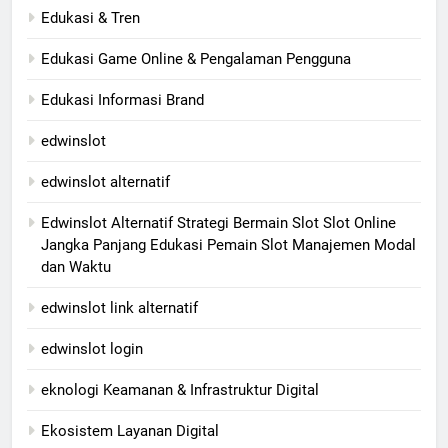
Edukasi & Tren
Edukasi Game Online & Pengalaman Pengguna
Edukasi Informasi Brand
edwinslot
edwinslot alternatif
Edwinslot Alternatif Strategi Bermain Slot Slot Online
Jangka Panjang Edukasi Pemain Slot Manajemen Modal
dan Waktu
edwinslot link alternatif
edwinslot login
eknologi Keamanan & Infrastruktur Digital
Ekosistem Layanan Digital