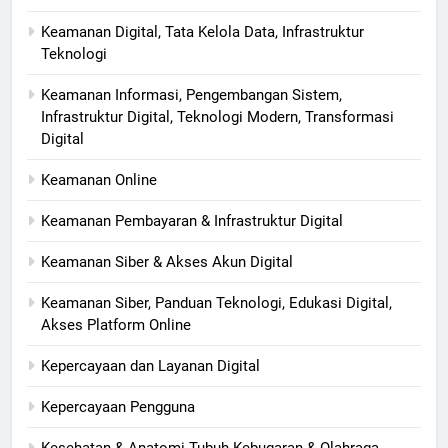
Keamanan Digital, Tata Kelola Data, Infrastruktur
Teknologi
Keamanan Informasi, Pengembangan Sistem,
Infrastruktur Digital, Teknologi Modern, Transformasi
Digital
Keamanan Online
Keamanan Pembayaran & Infrastruktur Digital
Keamanan Siber & Akses Akun Digital
Keamanan Siber, Panduan Teknologi, Edukasi Digital,
Akses Platform Online
Kepercayaan dan Layanan Digital
Kepercayaan Pengguna
Kesehatan & Anatomi Tubuh Kebugaran & Olahraga