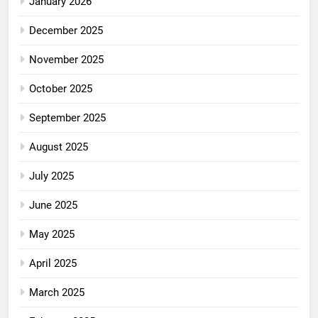
January 2026
December 2025
November 2025
October 2025
September 2025
August 2025
July 2025
June 2025
May 2025
April 2025
March 2025