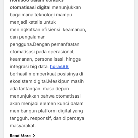
otomatisasi digital
menunjukkan
bagaimana teknologi mampu
menjadi katalis untuk
meningkatkan efisiensi, keamanan,
dan pengalaman
pengguna.Dengan pemanfaatan
otomatisasi pada operasional,
keamanan, personalisasi, hingga
integrasi big data,
horas88
berhasil memperkuat posisinya di
ekosistem digital.Meskipun masih
ada tantangan, masa depan
menunjukkan bahwa otomatisasi
akan menjadi elemen kunci dalam
membangun platform digital yang
tangguh, responsif, dan dipercaya
masyarakat.
Read More