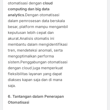
otomatisasi dengan
cloud
computing dan big data
analytics
.Dengan otomatisasi
dalam pemrosesan data berskala
besar, platform mampu mengambil
keputusan lebih cepat dan
akurat.Analisis otomatis ini
membantu dalam mengidentifikasi
tren, mendeteksi anomali, serta
mengoptimalkan performa
sistem.Penggabungan otomatisasi
dengan cloud juga memperkuat
fleksibilitas layanan yang dapat
diakses kapan saja dan di mana
saja.
6. Tantangan dalam Penerapan
Otomatisasi