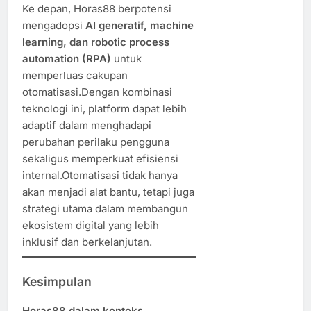
Ke depan, Horas88 berpotensi
mengadopsi
AI generatif, machine
learning, dan robotic process
automation (RPA)
untuk
memperluas cakupan
otomatisasi.Dengan kombinasi
teknologi ini, platform dapat lebih
adaptif dalam menghadapi
perubahan perilaku pengguna
sekaligus memperkuat efisiensi
internal.Otomatisasi tidak hanya
akan menjadi alat bantu, tetapi juga
strategi utama dalam membangun
ekosistem digital yang lebih
inklusif dan berkelanjutan.
Kesimpulan
Horas88 dalam konteks