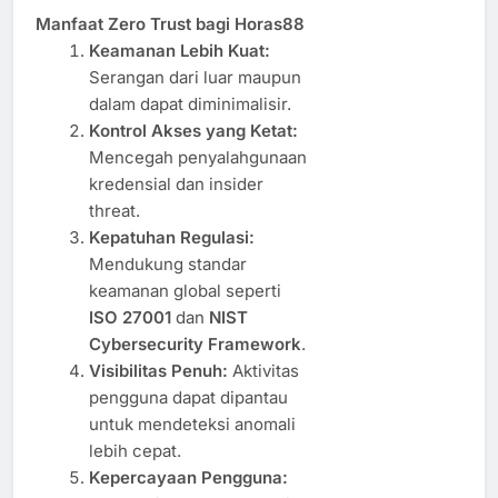
Manfaat Zero Trust bagi Horas88
Keamanan Lebih Kuat:
Serangan dari luar maupun
dalam dapat diminimalisir.
Kontrol Akses yang Ketat:
Mencegah penyalahgunaan
kredensial dan insider
threat.
Kepatuhan Regulasi:
Mendukung standar
keamanan global seperti
ISO 27001
dan
NIST
Cybersecurity Framework
.
Visibilitas Penuh:
Aktivitas
pengguna dapat dipantau
untuk mendeteksi anomali
lebih cepat.
Kepercayaan Pengguna: