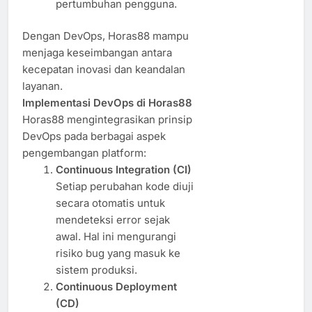
pertumbuhan pengguna.
Dengan DevOps, Horas88 mampu
menjaga keseimbangan antara
kecepatan inovasi dan keandalan
layanan.
Implementasi DevOps di Horas88
Horas88 mengintegrasikan prinsip
DevOps pada berbagai aspek
pengembangan platform:
Continuous Integration (CI)
Setiap perubahan kode diuji
secara otomatis untuk
mendeteksi error sejak
awal. Hal ini mengurangi
risiko bug yang masuk ke
sistem produksi.
Continuous Deployment
(CD)