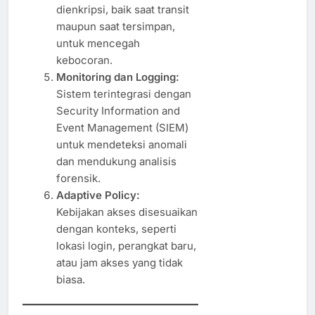
dienkripsi, baik saat transit
maupun saat tersimpan,
untuk mencegah
kebocoran.
Monitoring dan Logging:
Sistem terintegrasi dengan
Security Information and
Event Management (SIEM)
untuk mendeteksi anomali
dan mendukung analisis
forensik.
Adaptive Policy:
Kebijakan akses disesuaikan
dengan konteks, seperti
lokasi login, perangkat baru,
atau jam akses yang tidak
biasa.