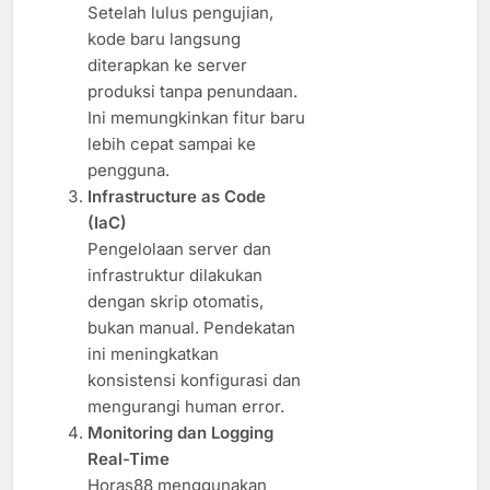
Setelah lulus pengujian,
kode baru langsung
diterapkan ke server
produksi tanpa penundaan.
Ini memungkinkan fitur baru
lebih cepat sampai ke
pengguna.
Infrastructure as Code
(IaC)
Pengelolaan server dan
infrastruktur dilakukan
dengan skrip otomatis,
bukan manual. Pendekatan
ini meningkatkan
konsistensi konfigurasi dan
mengurangi human error.
Monitoring dan Logging
Real-Time
Horas88 menggunakan