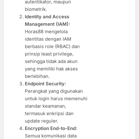
autentikator, maupun
biometrik.
Identity and Access
Management (IAM):
Horas88 mengelola
identitas dengan IAM
berbasis role (RBAC) dan
prinsip least privilege,
sehingga tidak ada akun
yang memiliki hak akses
berlebihan.
Endpoint Security:
Perangkat yang digunakan
untuk login harus memenuhi
standar keamanan,
termasuk enkripsi dan
update reguler.
Encryption End-to-End:
Semua komunikasi data