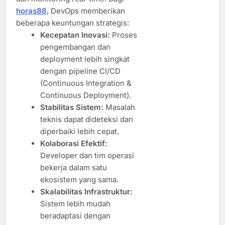
horas88
, DevOps memberikan
beberapa keuntungan strategis:
Kecepatan Inovasi:
Proses
pengembangan dan
deployment lebih singkat
dengan pipeline CI/CD
(Continuous Integration &
Continuous Deployment).
Stabilitas Sistem:
Masalah
teknis dapat dideteksi dan
diperbaiki lebih cepat.
Kolaborasi Efektif:
Developer dan tim operasi
bekerja dalam satu
ekosistem yang sama.
Skalabilitas Infrastruktur:
Sistem lebih mudah
beradaptasi dengan