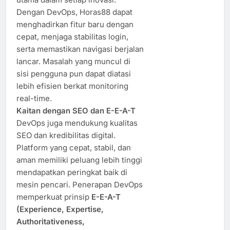
Dengan DevOps, Horas88 dapat
menghadirkan fitur baru dengan
cepat, menjaga stabilitas login,
serta memastikan navigasi berjalan
lancar. Masalah yang muncul di
sisi pengguna pun dapat diatasi
lebih efisien berkat monitoring
real-time.
Kaitan dengan SEO dan E-E-A-T
DevOps juga mendukung kualitas
SEO dan kredibilitas digital.
Platform yang cepat, stabil, dan
aman memiliki peluang lebih tinggi
mendapatkan peringkat baik di
mesin pencari. Penerapan DevOps
memperkuat prinsip
E-E-A-T
(Experience, Expertise,
Authoritativeness,