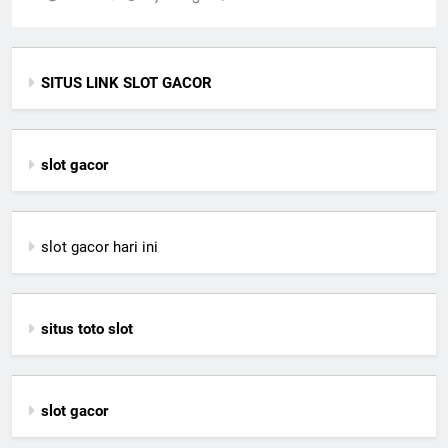
SITUS LINK SLOT GACOR
slot gacor
slot gacor hari ini
situs toto slot
slot gacor