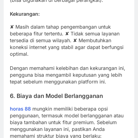
Kekurangan:
✘ Masih dalam tahap pengembangan untuk
beberapa fitur tertentu. ✘ Tidak semua layanan
tersedia di semua wilayah. ✘ Membutuhkan
koneksi internet yang stabil agar dapat berfungsi
optimal.
Dengan memahami kelebihan dan kekurangan ini,
pengguna bisa mengambil keputusan yang lebih
tepat sebelum menggunakan platform ini.
6. Biaya dan Model Berlangganan
horas 88
mungkin memiliki beberapa opsi
penggunaan, termasuk model berlangganan atau
biaya tambahan untuk fitur premium. Sebelum
menggunakan layanan ini, pastikan Anda
memahami struktur biaya yang berlaku: