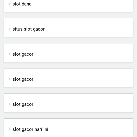
slot dana
situs slot gacor
slot gacor
slot gacor
slot gacor
slot gacor hari ini