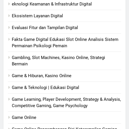
eknologi Keamanan & Infrastruktur Digital
Ekosistem Layanan Digital
Evaluasi Fitur dan Tampilan Digital
Fakta Game Digital Edukasi Slot Online Analisis Sistem
Permainan Psikologi Pemain
Gambling, Slot Machines, Kasino Online, Strategi
Bermain
Game & Hiburan, Kasino Online
Game & Teknologi | Edukasi Digital
Game Learning, Player Development, Strategy & Analysis,
Competitive Gaming, Game Psychology
Game Online