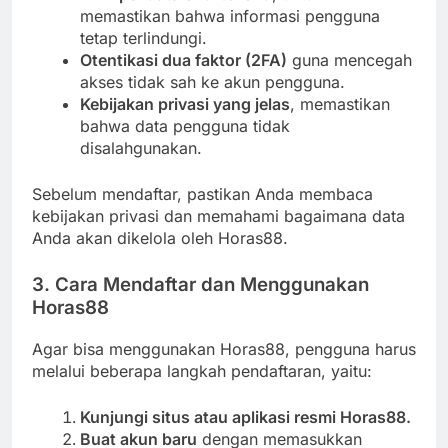
memastikan bahwa informasi pengguna
tetap terlindungi.
Otentikasi dua faktor (2FA)
guna mencegah
akses tidak sah ke akun pengguna.
Kebijakan privasi yang jelas
, memastikan
bahwa data pengguna tidak
disalahgunakan.
Sebelum mendaftar, pastikan Anda membaca
kebijakan privasi dan memahami bagaimana data
Anda akan dikelola oleh Horas88.
3. Cara Mendaftar dan Menggunakan
Horas88
Agar bisa menggunakan Horas88, pengguna harus
melalui beberapa langkah pendaftaran, yaitu:
Kunjungi situs atau aplikasi resmi Horas88.
Buat akun baru
dengan memasukkan