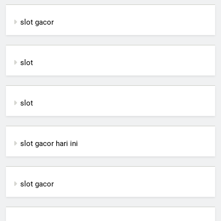
slot gacor
slot
slot
slot gacor hari ini
slot gacor