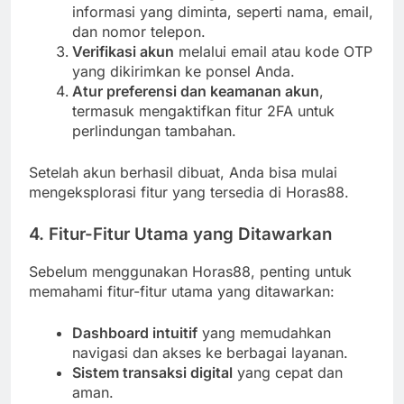
informasi yang diminta, seperti nama, email,
dan nomor telepon.
Verifikasi akun
melalui email atau kode OTP
yang dikirimkan ke ponsel Anda.
Atur preferensi dan keamanan akun
,
termasuk mengaktifkan fitur 2FA untuk
perlindungan tambahan.
Setelah akun berhasil dibuat, Anda bisa mulai
mengeksplorasi fitur yang tersedia di Horas88.
4. Fitur-Fitur Utama yang Ditawarkan
Sebelum menggunakan Horas88, penting untuk
memahami fitur-fitur utama yang ditawarkan:
Dashboard intuitif
yang memudahkan
navigasi dan akses ke berbagai layanan.
Sistem transaksi digital
yang cepat dan
aman.