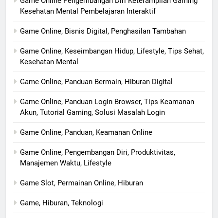
Game Online Pengembangan Diri Keterampilan Gaming
Kesehatan Mental Pembelajaran Interaktif
Game Online, Bisnis Digital, Penghasilan Tambahan
Game Online, Keseimbangan Hidup, Lifestyle, Tips Sehat,
Kesehatan Mental
Game Online, Panduan Bermain, Hiburan Digital
Game Online, Panduan Login Browser, Tips Keamanan
Akun, Tutorial Gaming, Solusi Masalah Login
Game Online, Panduan, Keamanan Online
Game Online, Pengembangan Diri, Produktivitas,
Manajemen Waktu, Lifestyle
Game Slot, Permainan Online, Hiburan
Game, Hiburan, Teknologi