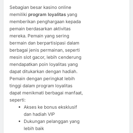
Sebagian besar kasino online
memiliki
program loyalitas
yang
memberikan penghargaan kepada
pemain berdasarkan aktivitas
mereka. Pemain yang sering
bermain dan berpartisipasi dalam
berbagai jenis permainan, seperti
mesin slot gacor, lebih cenderung
mendapatkan poin loyalitas yang
dapat ditukarkan dengan hadiah.
Pemain dengan peringkat lebih
tinggi dalam program loyalitas
dapat menikmati berbagai manfaat,
seperti:
Akses ke bonus eksklusif
dan hadiah VIP
Dukungan pelanggan yang
lebih baik