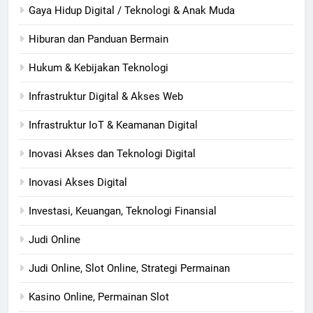
Gaya Hidup Digital / Teknologi & Anak Muda
Hiburan dan Panduan Bermain
Hukum & Kebijakan Teknologi
Infrastruktur Digital & Akses Web
Infrastruktur IoT & Keamanan Digital
Inovasi Akses dan Teknologi Digital
Inovasi Akses Digital
Investasi, Keuangan, Teknologi Finansial
Judi Online
Judi Online, Slot Online, Strategi Permainan
Kasino Online, Permainan Slot