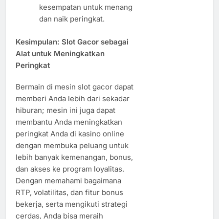
kesempatan untuk menang
dan naik peringkat.
Kesimpulan: Slot Gacor sebagai
Alat untuk Meningkatkan
Peringkat
Bermain di mesin slot gacor dapat
memberi Anda lebih dari sekadar
hiburan; mesin ini juga dapat
membantu Anda meningkatkan
peringkat Anda di kasino online
dengan membuka peluang untuk
lebih banyak kemenangan, bonus,
dan akses ke program loyalitas.
Dengan memahami bagaimana
RTP, volatilitas, dan fitur bonus
bekerja, serta mengikuti strategi
cerdas, Anda bisa meraih