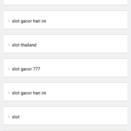
slot gacor hari ini
slot thailand
slot gacor 777
slot gacor hari ini
slot