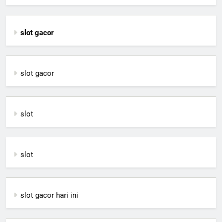
slot gacor
slot gacor
slot
slot
slot gacor hari ini