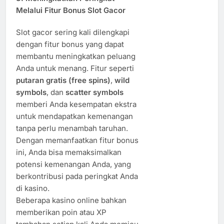
Melalui Fitur Bonus Slot Gacor
Slot gacor sering kali dilengkapi
dengan fitur bonus yang dapat
membantu meningkatkan peluang
Anda untuk menang. Fitur seperti
putaran gratis (free spins)
,
wild
symbols
, dan
scatter symbols
memberi Anda kesempatan ekstra
untuk mendapatkan kemenangan
tanpa perlu menambah taruhan.
Dengan memanfaatkan fitur bonus
ini, Anda bisa memaksimalkan
potensi kemenangan Anda, yang
berkontribusi pada peringkat Anda
di kasino.
Beberapa kasino online bahkan
memberikan poin atau XP