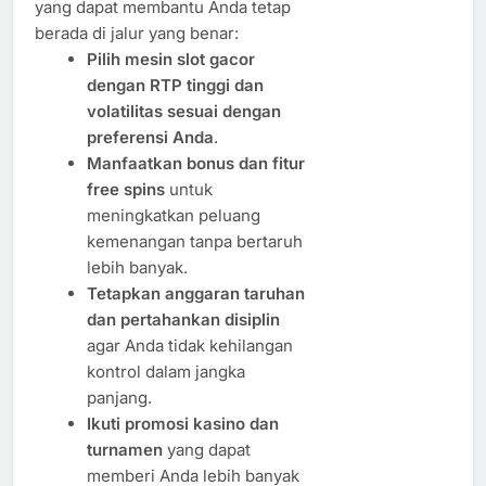
yang dapat membantu Anda tetap
berada di jalur yang benar:
Pilih mesin slot gacor
dengan RTP tinggi dan
volatilitas sesuai dengan
preferensi Anda
.
Manfaatkan bonus dan fitur
free spins
untuk
meningkatkan peluang
kemenangan tanpa bertaruh
lebih banyak.
Tetapkan anggaran taruhan
dan pertahankan disiplin
agar Anda tidak kehilangan
kontrol dalam jangka
panjang.
Ikuti promosi kasino dan
turnamen
yang dapat
memberi Anda lebih banyak