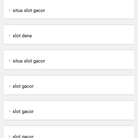
situs slot gacor
slot dana
situs slot gacor
slot gacor
slot gacor
slot gacor