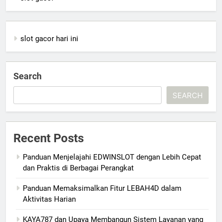
slot gacor hari ini
Search
SEARCH
Recent Posts
Panduan Menjelajahi EDWINSLOT dengan Lebih Cepat
dan Praktis di Berbagai Perangkat
Panduan Memaksimalkan Fitur LEBAH4D dalam
Aktivitas Harian
KAYA787 dan Upaya Membangun Sistem Layanan yang