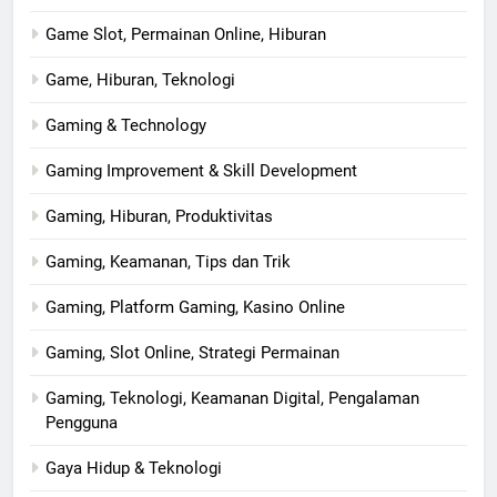
Game Slot, Permainan Online, Hiburan
Game, Hiburan, Teknologi
Gaming & Technology
Gaming Improvement & Skill Development
Gaming, Hiburan, Produktivitas
Gaming, Keamanan, Tips dan Trik
Gaming, Platform Gaming, Kasino Online
Gaming, Slot Online, Strategi Permainan
Gaming, Teknologi, Keamanan Digital, Pengalaman
Pengguna
Gaya Hidup & Teknologi