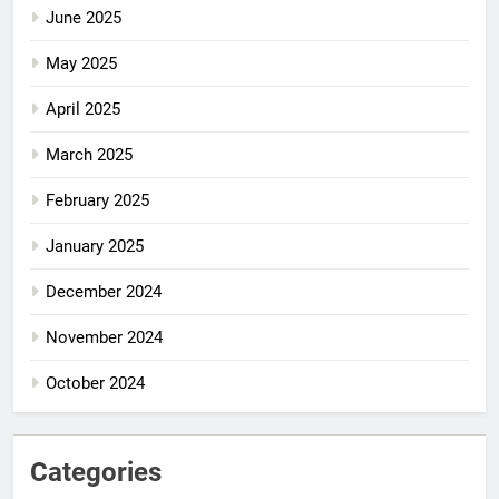
June 2025
May 2025
April 2025
March 2025
February 2025
January 2025
December 2024
November 2024
October 2024
Categories