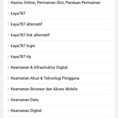
Kasino Online, Permainan Slot, Panduan Permainan
kaya787
kaya787 alternatif
kaya787 link alternatif
kaya787 login
kaya787 rtp
Keamanan & Infrastruktur Digital
Keamanan Akun & Teknologi Pengguna
Keamanan Browser dan Akses Mobile
Keamanan Data
Keamanan Digital