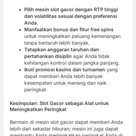
Pilih mesin slot gacor dengan RTP tinggi
dan volatilitas sesuai dengan preferensi
Anda
.
Manfaatkan bonus dan fitur free spins
untuk meningkatkan peluang kemenangan
tanpa bertaruh lebih banyak.
Tetapkan anggaran taruhan dan
pertahankan disiplin
agar Anda tidak
kehilangan kontrol dalam jangka panjang.
Ikuti promosi kasino dan turnamen
yang
dapat memberi Anda lebih banyak
kesempatan untuk menang dan naik
peringkat.
Kesimpulan: Slot Gacor sebagai Alat untuk
Meningkatkan Peringkat
Bermain di mesin slot gacor dapat memberi Anda
lebih dari sekadar hiburan; mesin ini juga dapat
membantu Anda meningkatkan peringkat Anda di