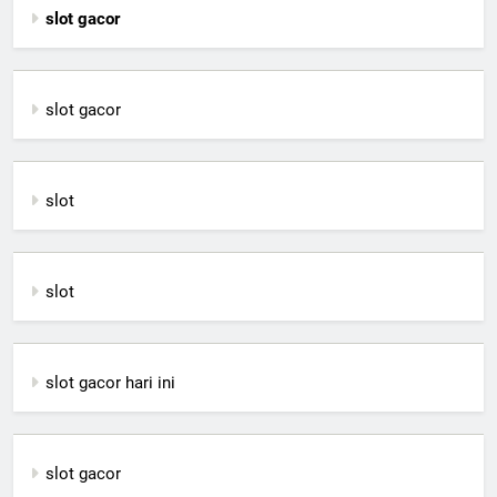
slot gacor
slot gacor
slot
slot
slot gacor hari ini
slot gacor