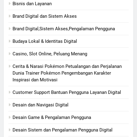
Bisnis dan Layanan
Brand Digital dan Sistem Akses
Brand Digital,Sistem Akses,Pengalaman Pengguna
Budaya Lokal & Identitas Digital
Casino, Slot Online, Peluang Menang
Cerita & Narasi Pokémon Petualangan dan Perjalanan
Dunia Trainer Pokémon Pengembangan Karakter
Inspirasi dan Motivasi
Customer Support Bantuan Pengguna Layanan Digital
Desain dan Navigasi Digital
Desain Game & Pengalaman Pengguna
Desain Sistem dan Pengalaman Pengguna Digital