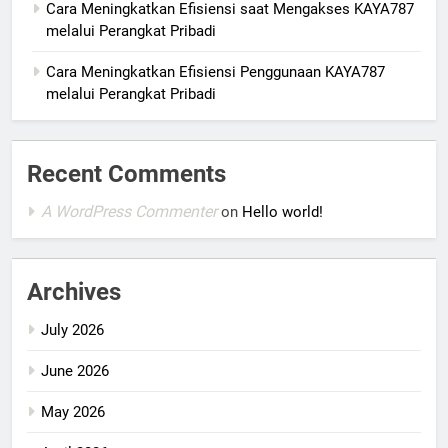
Cara Meningkatkan Efisiensi saat Mengakses KAYA787
melalui Perangkat Pribadi
Cara Meningkatkan Efisiensi Penggunaan KAYA787
melalui Perangkat Pribadi
Recent Comments
A WordPress Commenter
on
Hello world!
Archives
July 2026
June 2026
May 2026