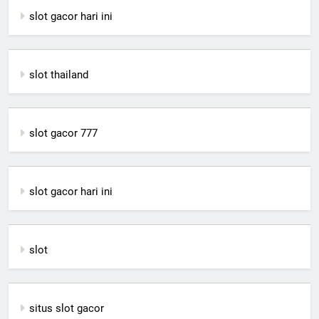
slot gacor hari ini
slot thailand
slot gacor 777
slot gacor hari ini
slot
situs slot gacor