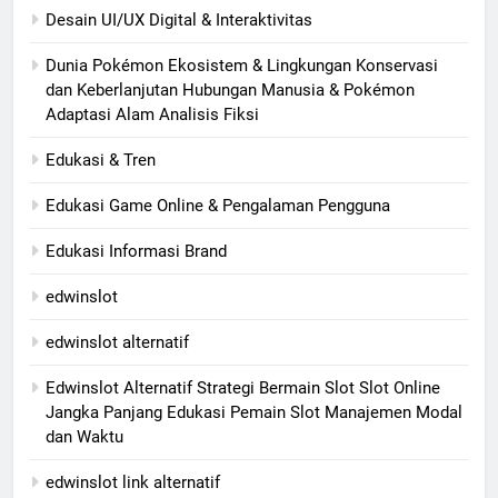
Desain UI/UX Digital & Interaktivitas
Dunia Pokémon Ekosistem & Lingkungan Konservasi
dan Keberlanjutan Hubungan Manusia & Pokémon
Adaptasi Alam Analisis Fiksi
Edukasi & Tren
Edukasi Game Online & Pengalaman Pengguna
Edukasi Informasi Brand
edwinslot
edwinslot alternatif
Edwinslot Alternatif Strategi Bermain Slot Slot Online
Jangka Panjang Edukasi Pemain Slot Manajemen Modal
dan Waktu
edwinslot link alternatif