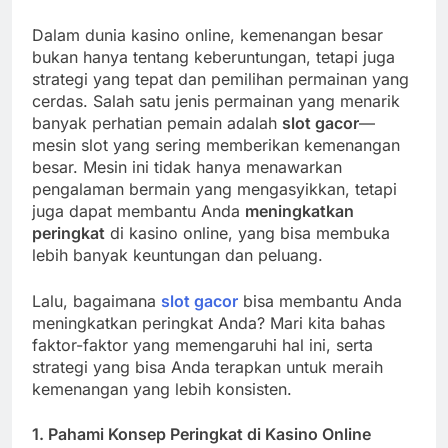
Dalam dunia kasino online, kemenangan besar
bukan hanya tentang keberuntungan, tetapi juga
strategi yang tepat dan pemilihan permainan yang
cerdas. Salah satu jenis permainan yang menarik
banyak perhatian pemain adalah
slot gacor
—
mesin slot yang sering memberikan kemenangan
besar. Mesin ini tidak hanya menawarkan
pengalaman bermain yang mengasyikkan, tetapi
juga dapat membantu Anda
meningkatkan
peringkat
di kasino online, yang bisa membuka
lebih banyak keuntungan dan peluang.
Lalu, bagaimana
slot gacor
bisa membantu Anda
meningkatkan peringkat Anda? Mari kita bahas
faktor-faktor yang memengaruhi hal ini, serta
strategi yang bisa Anda terapkan untuk meraih
kemenangan yang lebih konsisten.
1.
Pahami Konsep Peringkat di Kasino Online