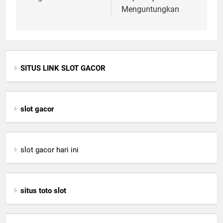
Menguntungkan
SITUS LINK SLOT GACOR
slot gacor
slot gacor hari ini
situs toto slot