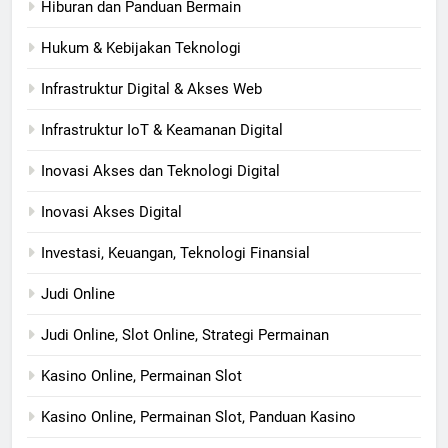
Hiburan dan Panduan Bermain
Hukum & Kebijakan Teknologi
Infrastruktur Digital & Akses Web
Infrastruktur IoT & Keamanan Digital
Inovasi Akses dan Teknologi Digital
Inovasi Akses Digital
Investasi, Keuangan, Teknologi Finansial
Judi Online
Judi Online, Slot Online, Strategi Permainan
Kasino Online, Permainan Slot
Kasino Online, Permainan Slot, Panduan Kasino