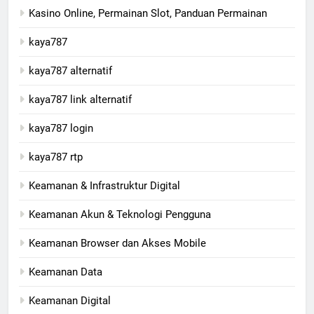
Kasino Online, Permainan Slot, Panduan Permainan
kaya787
kaya787 alternatif
kaya787 link alternatif
kaya787 login
kaya787 rtp
Keamanan & Infrastruktur Digital
Keamanan Akun & Teknologi Pengguna
Keamanan Browser dan Akses Mobile
Keamanan Data
Keamanan Digital