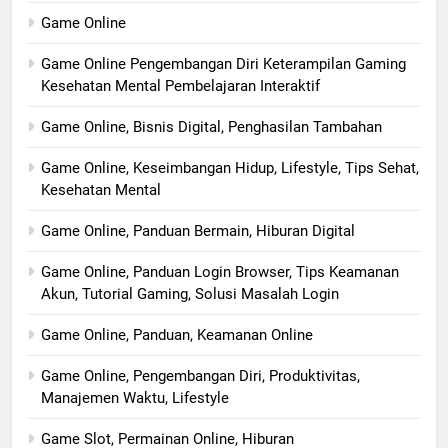
Game Online
Game Online Pengembangan Diri Keterampilan Gaming
Kesehatan Mental Pembelajaran Interaktif
Game Online, Bisnis Digital, Penghasilan Tambahan
Game Online, Keseimbangan Hidup, Lifestyle, Tips Sehat,
Kesehatan Mental
Game Online, Panduan Bermain, Hiburan Digital
Game Online, Panduan Login Browser, Tips Keamanan
Akun, Tutorial Gaming, Solusi Masalah Login
Game Online, Panduan, Keamanan Online
Game Online, Pengembangan Diri, Produktivitas,
Manajemen Waktu, Lifestyle
Game Slot, Permainan Online, Hiburan