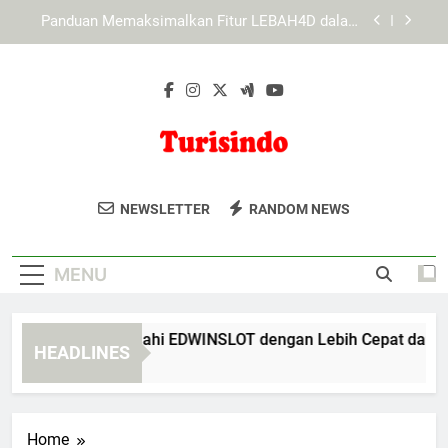
Skip
KAYA787 dan Upaya Membangun Sistem Layanan
to
yang Terpercaya bagi Pengguna
content
Cara Meningkatkan Efisiensi saat Mengakses
KAYA787 melalui Perangkat Pribadi
Panduan Menjelajahi EDWINSLOT dengan Lebih
Cepat dan Praktis di Berbagai Perangkat
Panduan Memaksimalkan Fitur LEBAH4D dalam
Aktivitas Harian
Turisindo
Jelajahi Destinasi Wisata Terbaik Di
KAYA787 dan Upaya Membangun Sistem Layanan
NEWSLETTER
RANDOM NEWS
yang Terpercaya bagi Pengguna
Indonesia Bersama Turisindo. Layanan
Cara Meningkatkan Efisiensi saat Mengakses
Wisata Profesional Untuk Perjalanan
KAYA787 melalui Perangkat Pribadi
MENU
Anda.
nduan Menjelajahi EDWINSLOT dengan Lebih Cepat dan Prakti
HEADLINES
Weeks Ago
Home