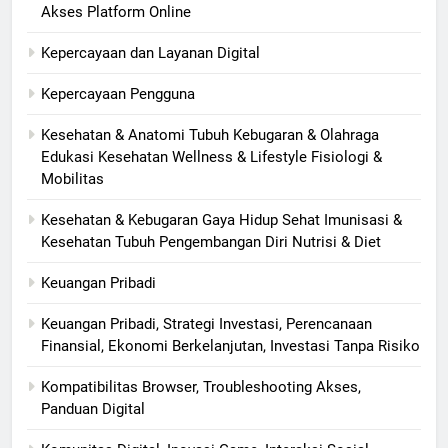
Akses Platform Online
Kepercayaan dan Layanan Digital
Kepercayaan Pengguna
Kesehatan & Anatomi Tubuh Kebugaran & Olahraga
Edukasi Kesehatan Wellness & Lifestyle Fisiologi &
Mobilitas
Kesehatan & Kebugaran Gaya Hidup Sehat Imunisasi &
Kesehatan Tubuh Pengembangan Diri Nutrisi & Diet
Keuangan Pribadi
Keuangan Pribadi, Strategi Investasi, Perencanaan
Finansial, Ekonomi Berkelanjutan, Investasi Tanpa Risiko
Kompatibilitas Browser, Troubleshooting Akses,
Panduan Digital