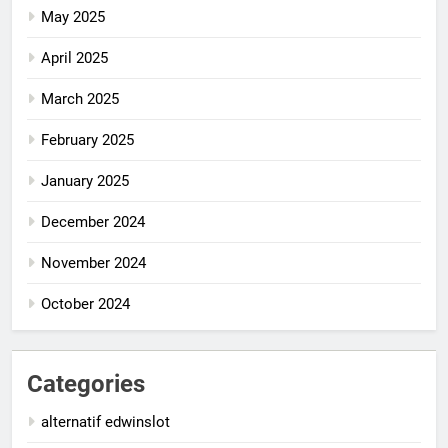
May 2025
April 2025
March 2025
February 2025
January 2025
December 2024
November 2024
October 2024
Categories
alternatif edwinslot