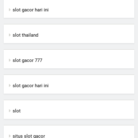
slot gacor hari ini
slot thailand
slot gacor 777
slot gacor hari ini
slot
situs slot gacor