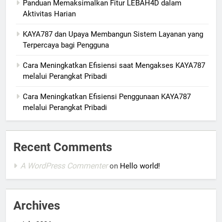
Panduan Memaksimalkan Fitur LEBAH4D dalam
Aktivitas Harian
KAYA787 dan Upaya Membangun Sistem Layanan yang
Terpercaya bagi Pengguna
Cara Meningkatkan Efisiensi saat Mengakses KAYA787
melalui Perangkat Pribadi
Cara Meningkatkan Efisiensi Penggunaan KAYA787
melalui Perangkat Pribadi
Recent Comments
A WordPress Commenter
on
Hello world!
Archives