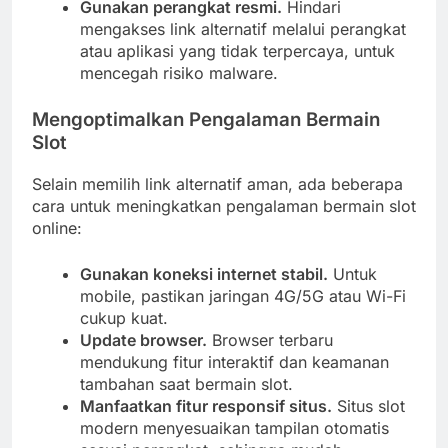
Gunakan perangkat resmi.
Hindari
mengakses link alternatif melalui perangkat
atau aplikasi yang tidak terpercaya, untuk
mencegah risiko malware.
Mengoptimalkan Pengalaman Bermain
Slot
Selain memilih link alternatif aman, ada beberapa
cara untuk meningkatkan pengalaman bermain slot
online:
Gunakan koneksi internet stabil.
Untuk
mobile, pastikan jaringan 4G/5G atau Wi-Fi
cukup kuat.
Update browser.
Browser terbaru
mendukung fitur interaktif dan keamanan
tambahan saat bermain slot.
Manfaatkan fitur responsif situs.
Situs slot
modern menyesuaikan tampilan otomatis