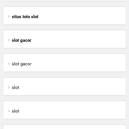
situs toto slot
slot gacor
slot gacor
slot
slot