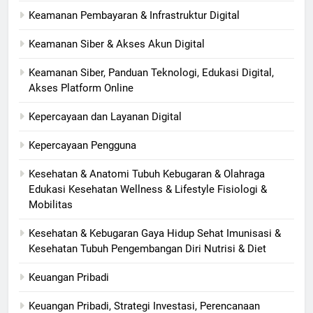
Keamanan Pembayaran & Infrastruktur Digital
Keamanan Siber & Akses Akun Digital
Keamanan Siber, Panduan Teknologi, Edukasi Digital,
Akses Platform Online
Kepercayaan dan Layanan Digital
Kepercayaan Pengguna
Kesehatan & Anatomi Tubuh Kebugaran & Olahraga
Edukasi Kesehatan Wellness & Lifestyle Fisiologi &
Mobilitas
Kesehatan & Kebugaran Gaya Hidup Sehat Imunisasi &
Kesehatan Tubuh Pengembangan Diri Nutrisi & Diet
Keuangan Pribadi
Keuangan Pribadi, Strategi Investasi, Perencanaan