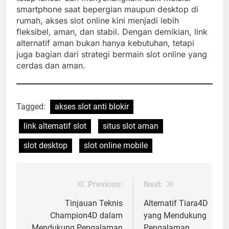
smartphone saat bepergian maupun desktop di
rumah, akses slot online kini menjadi lebih
fleksibel, aman, dan stabil. Dengan demikian, link
alternatif aman bukan hanya kebutuhan, tetapi
juga bagian dari strategi bermain slot online yang
cerdas dan aman.
Tagged:
akses slot anti blokir
link alternatif slot
situs slot aman
slot desktop
slot online mobile
Previous:
Next:
Post
navigation
Tinjauan Teknis
Alternatif Tiara4D
Champion4D dalam
yang Mendukung
Mendukung Pengalaman
Pengalaman