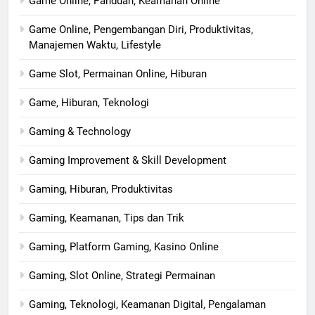
Game Online, Panduan, Keamanan Online
Game Online, Pengembangan Diri, Produktivitas,
Manajemen Waktu, Lifestyle
Game Slot, Permainan Online, Hiburan
Game, Hiburan, Teknologi
Gaming & Technology
Gaming Improvement & Skill Development
Gaming, Hiburan, Produktivitas
Gaming, Keamanan, Tips dan Trik
Gaming, Platform Gaming, Kasino Online
Gaming, Slot Online, Strategi Permainan
Gaming, Teknologi, Keamanan Digital, Pengalaman