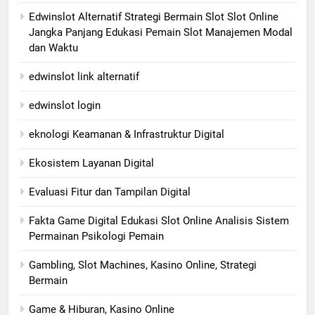
Edwinslot Alternatif Strategi Bermain Slot Slot Online
Jangka Panjang Edukasi Pemain Slot Manajemen Modal
dan Waktu
edwinslot link alternatif
edwinslot login
eknologi Keamanan & Infrastruktur Digital
Ekosistem Layanan Digital
Evaluasi Fitur dan Tampilan Digital
Fakta Game Digital Edukasi Slot Online Analisis Sistem
Permainan Psikologi Pemain
Gambling, Slot Machines, Kasino Online, Strategi
Bermain
Game & Hiburan, Kasino Online