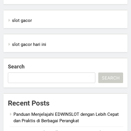
slot gacor
slot gacor hari ini
Search
SEARCH
Recent Posts
Panduan Menjelajahi EDWINSLOT dengan Lebih Cepat
dan Praktis di Berbagai Perangkat