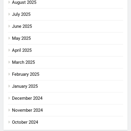
August 2025
July 2025
June 2025
May 2025
April 2025
March 2025
February 2025
January 2025
December 2024
November 2024
October 2024