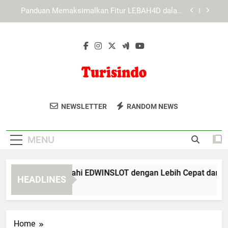
Skip
KAYA787 dan Upaya Membangun Sistem Layanan
to
yang Terpercaya bagi Pengguna
content
Cara Meningkatkan Efisiensi saat Mengakses
KAYA787 melalui Perangkat Pribadi
Panduan Menjelajahi EDWINSLOT dengan Lebih
Cepat dan Praktis di Berbagai Perangkat
Panduan Memaksimalkan Fitur LEBAH4D dalam
Aktivitas Harian
Turisindo
Jelajahi Destinasi Wisata Terbaik Di
KAYA787 dan Upaya Membangun Sistem Layanan
NEWSLETTER
RANDOM NEWS
yang Terpercaya bagi Pengguna
Indonesia Bersama Turisindo. Layanan
Cara Meningkatkan Efisiensi saat Mengakses
Wisata Profesional Untuk Perjalanan
KAYA787 melalui Perangkat Pribadi
MENU
Anda.
nduan Menjelajahi EDWINSLOT dengan Lebih Cepat dan Prakti
HEADLINES
Weeks Ago
Home