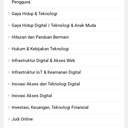
Pengguna
Gaya Hidup & Teknologi
Gaya Hidup Digital / Teknologi & Anak Muda
Hiburan dan Panduan Bermain
Hukum & Kebijakan Teknologi
Infrastruktur Digital & Akses Web
Infrastruktur IoT & Keamanan Digital
Inovasi Akses dan Teknologi Digital
Inovasi Akses Digital
Investasi, Keuangan, Teknologi Finansial
Judi Online