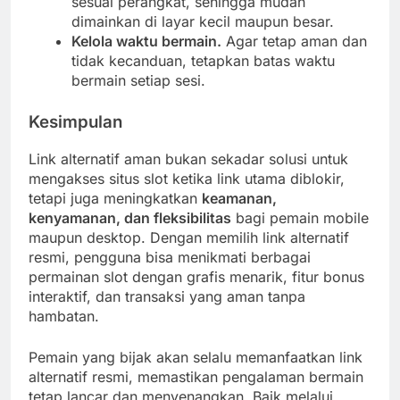
sesuai perangkat, sehingga mudah
dimainkan di layar kecil maupun besar.
Kelola waktu bermain.
Agar tetap aman dan
tidak kecanduan, tetapkan batas waktu
bermain setiap sesi.
Kesimpulan
Link alternatif aman bukan sekadar solusi untuk
mengakses situs slot ketika link utama diblokir,
tetapi juga meningkatkan
keamanan,
kenyamanan, dan fleksibilitas
bagi pemain mobile
maupun desktop. Dengan memilih link alternatif
resmi, pengguna bisa menikmati berbagai
permainan slot dengan grafis menarik, fitur bonus
interaktif, dan transaksi yang aman tanpa
hambatan.
Pemain yang bijak akan selalu memanfaatkan link
alternatif resmi, memastikan pengalaman bermain
tetap lancar dan menyenangkan. Baik melalui