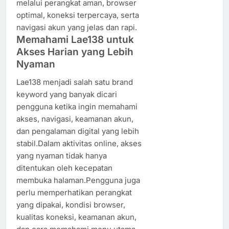
melalui perangkat aman, browser
optimal, koneksi terpercaya, serta
navigasi akun yang jelas dan rapi.
Memahami Lae138 untuk
Akses Harian yang Lebih
Nyaman
Lae138 menjadi salah satu brand
keyword yang banyak dicari
pengguna ketika ingin memahami
akses, navigasi, keamanan akun,
dan pengalaman digital yang lebih
stabil.Dalam aktivitas online, akses
yang nyaman tidak hanya
ditentukan oleh kecepatan
membuka halaman.Pengguna juga
perlu memperhatikan perangkat
yang dipakai, kondisi browser,
kualitas koneksi, keamanan akun,