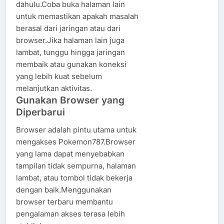
dahulu.Coba buka halaman lain
untuk memastikan apakah masalah
berasal dari jaringan atau dari
browser.Jika halaman lain juga
lambat, tunggu hingga jaringan
membaik atau gunakan koneksi
yang lebih kuat sebelum
melanjutkan aktivitas.
Gunakan Browser yang
Diperbarui
Browser adalah pintu utama untuk
mengakses Pokemon787.Browser
yang lama dapat menyebabkan
tampilan tidak sempurna, halaman
lambat, atau tombol tidak bekerja
dengan baik.Menggunakan
browser terbaru membantu
pengalaman akses terasa lebih