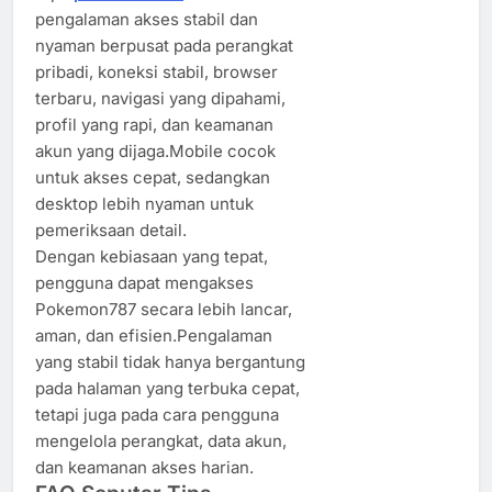
pengalaman akses stabil dan
nyaman berpusat pada perangkat
pribadi, koneksi stabil, browser
terbaru, navigasi yang dipahami,
profil yang rapi, dan keamanan
akun yang dijaga.Mobile cocok
untuk akses cepat, sedangkan
desktop lebih nyaman untuk
pemeriksaan detail.
Dengan kebiasaan yang tepat,
pengguna dapat mengakses
Pokemon787 secara lebih lancar,
aman, dan efisien.Pengalaman
yang stabil tidak hanya bergantung
pada halaman yang terbuka cepat,
tetapi juga pada cara pengguna
mengelola perangkat, data akun,
dan keamanan akses harian.