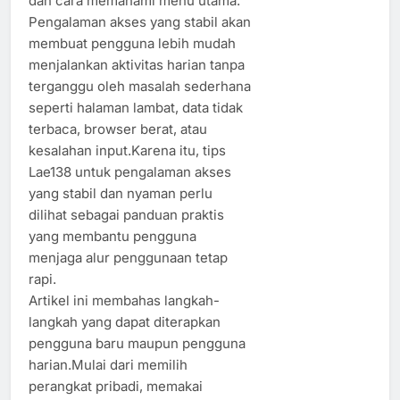
dan cara memahami menu utama.
Pengalaman akses yang stabil akan
membuat pengguna lebih mudah
menjalankan aktivitas harian tanpa
terganggu oleh masalah sederhana
seperti halaman lambat, data tidak
terbaca, browser berat, atau
kesalahan input.Karena itu, tips
Lae138 untuk pengalaman akses
yang stabil dan nyaman perlu
dilihat sebagai panduan praktis
yang membantu pengguna
menjaga alur penggunaan tetap
rapi.
Artikel ini membahas langkah-
langkah yang dapat diterapkan
pengguna baru maupun pengguna
harian.Mulai dari memilih
perangkat pribadi, memakai