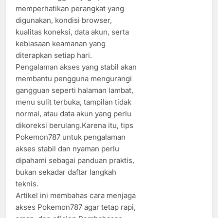
memperhatikan perangkat yang
digunakan, kondisi browser,
kualitas koneksi, data akun, serta
kebiasaan keamanan yang
diterapkan setiap hari.
Pengalaman akses yang stabil akan
membantu pengguna mengurangi
gangguan seperti halaman lambat,
menu sulit terbuka, tampilan tidak
normal, atau data akun yang perlu
dikoreksi berulang.Karena itu, tips
Pokemon787 untuk pengalaman
akses stabil dan nyaman perlu
dipahami sebagai panduan praktis,
bukan sekadar daftar langkah
teknis.
Artikel ini membahas cara menjaga
akses Pokemon787 agar tetap rapi,