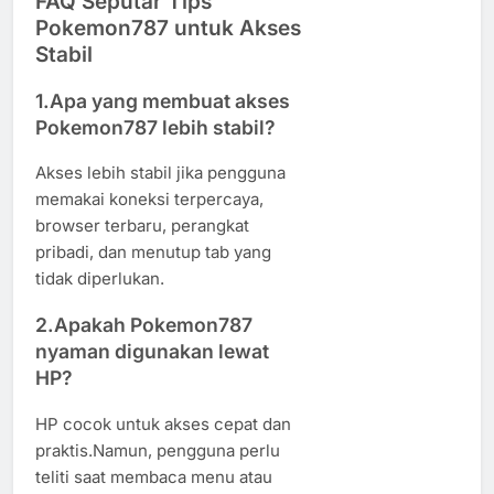
FAQ Seputar Tips
Pokemon787 untuk Akses
Stabil
1.Apa yang membuat akses
Pokemon787 lebih stabil?
Akses lebih stabil jika pengguna
memakai koneksi terpercaya,
browser terbaru, perangkat
pribadi, dan menutup tab yang
tidak diperlukan.
2.Apakah Pokemon787
nyaman digunakan lewat
HP?
HP cocok untuk akses cepat dan
praktis.Namun, pengguna perlu
teliti saat membaca menu atau