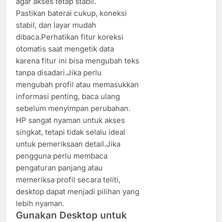
agar akses tetap stabil.
Pastikan baterai cukup, koneksi
stabil, dan layar mudah
dibaca.Perhatikan fitur koreksi
otomatis saat mengetik data
karena fitur ini bisa mengubah teks
tanpa disadari.Jika perlu
mengubah profil atau memasukkan
informasi penting, baca ulang
sebelum menyimpan perubahan.
HP sangat nyaman untuk akses
singkat, tetapi tidak selalu ideal
untuk pemeriksaan detail.Jika
pengguna perlu membaca
pengaturan panjang atau
memeriksa profil secara teliti,
desktop dapat menjadi pilihan yang
lebih nyaman.
Gunakan Desktop untuk