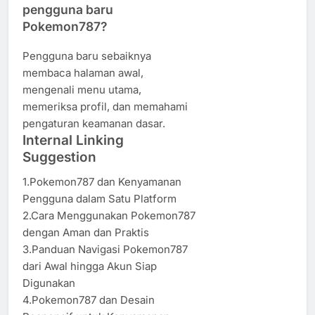
pengguna baru
Pokemon787?
Pengguna baru sebaiknya
membaca halaman awal,
mengenali menu utama,
memeriksa profil, dan memahami
pengaturan keamanan dasar.
Internal Linking
Suggestion
1.Pokemon787 dan Kenyamanan
Pengguna dalam Satu Platform
2.Cara Menggunakan Pokemon787
dengan Aman dan Praktis
3.Panduan Navigasi Pokemon787
dari Awal hingga Akun Siap
Digunakan
4.Pokemon787 dan Desain