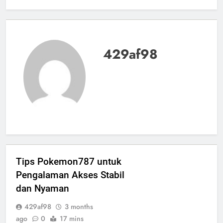
429af98
Tips Pokemon787 untuk
Pengalaman Akses Stabil
dan Nyaman
429af98
3 months
ago
0
17 mins