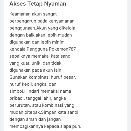
Akses Tetap Nyaman
Keamanan akun sangat
berpengaruh pada kenyamanan
penggunaan.Akun yang dikelola
dengan baik akan lebih mudah
digunakan dan lebih minim
kendala.Pengguna Pokemon787
sebaiknya memakai kata sandi
yang kuat, unik, dan tidak
digunakan pada akun lain.
Gunakan kombinasi huruf besar,
huruf kecil, angka, dan
simbol.Hindari memakai nama
pribadi, tanggal lahir, angka
berurutan, atau kombinasi yang
mudah ditebak.Simpan kata sandi
dengan aman dan jangan
membagikannya kepada siapa pun.