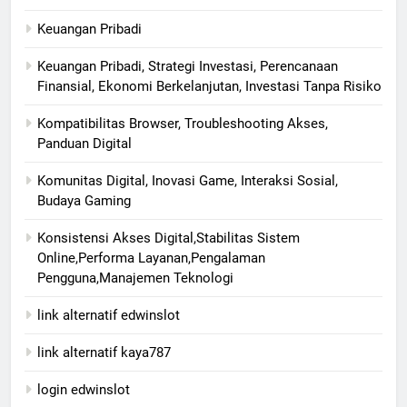
Keuangan Pribadi
Keuangan Pribadi, Strategi Investasi, Perencanaan
Finansial, Ekonomi Berkelanjutan, Investasi Tanpa Risiko
Kompatibilitas Browser, Troubleshooting Akses,
Panduan Digital
Komunitas Digital, Inovasi Game, Interaksi Sosial,
Budaya Gaming
Konsistensi Akses Digital,Stabilitas Sistem
Online,Performa Layanan,Pengalaman
Pengguna,Manajemen Teknologi
link alternatif edwinslot
link alternatif kaya787
login edwinslot