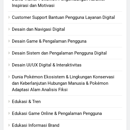
Inspirasi dan Motivasi
Customer Support Bantuan Pengguna Layanan Digital
Desain dan Navigasi Digital
Desain Game & Pengalaman Pengguna
Desain Sistem dan Pengalaman Pengguna Digital
Desain UI/UX Digital & Interaktivitas
Dunia Pokémon Ekosistem & Lingkungan Konservasi
dan Keberlanjutan Hubungan Manusia & Pokémon
Adaptasi Alam Analisis Fiksi
Edukasi & Tren
Edukasi Game Online & Pengalaman Pengguna
Edukasi Informasi Brand