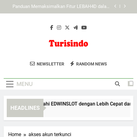
Skip
KAYA787 dan Upaya Membangun Sistem Layanan
to
yang Terpercaya bagi Pengguna
content
Cara Meningkatkan Efisiensi saat Mengakses
KAYA787 melalui Perangkat Pribadi
Panduan Menjelajahi EDWINSLOT dengan Lebih
Cepat dan Praktis di Berbagai Perangkat
Panduan Memaksimalkan Fitur LEBAH4D dalam
Aktivitas Harian
Turisindo
Jelajahi Destinasi Wisata Terbaik Di
KAYA787 dan Upaya Membangun Sistem Layanan
NEWSLETTER
RANDOM NEWS
yang Terpercaya bagi Pengguna
Indonesia Bersama Turisindo. Layanan
Cara Meningkatkan Efisiensi saat Mengakses
Wisata Profesional Untuk Perjalanan
KAYA787 melalui Perangkat Pribadi
MENU
Anda.
nduan Menjelajahi EDWINSLOT dengan Lebih Cepat dan Prakti
HEADLINES
Weeks Ago
Home
akses akun terkunci