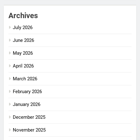
Archives
July 2026
June 2026
May 2026
April 2026
March 2026
February 2026
January 2026
December 2025
November 2025