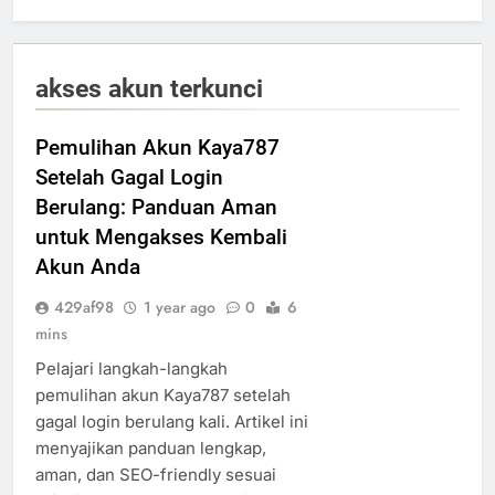
akses akun terkunci
Pemulihan Akun Kaya787
Setelah Gagal Login
Berulang: Panduan Aman
untuk Mengakses Kembali
Akun Anda
429af98
1 year ago
0
6
mins
Pelajari langkah-langkah
pemulihan akun Kaya787 setelah
gagal login berulang kali. Artikel ini
menyajikan panduan lengkap,
aman, dan SEO-friendly sesuai