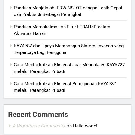
Panduan Menjelajahi EDWINSLOT dengan Lebih Cepat
dan Praktis di Berbagai Perangkat
Panduan Memaksimalkan Fitur LEBAH4D dalam
Aktivitas Harian
KAYA787 dan Upaya Membangun Sistem Layanan yang
Terpercaya bagi Pengguna
Cara Meningkatkan Efisiensi saat Mengakses KAYA787
melalui Perangkat Pribadi
Cara Meningkatkan Efisiensi Penggunaan KAYA787
melalui Perangkat Pribadi
Recent Comments
A WordPress Commenter
on
Hello world!