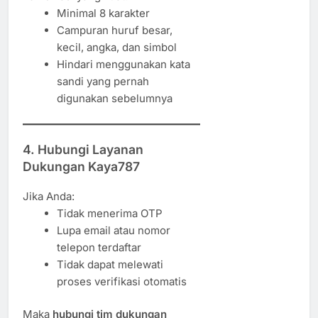
Minimal 8 karakter
Campuran huruf besar,
kecil, angka, dan simbol
Hindari menggunakan kata
sandi yang pernah
digunakan sebelumnya
4. Hubungi Layanan
Dukungan Kaya787
Jika Anda:
Tidak menerima OTP
Lupa email atau nomor
telepon terdaftar
Tidak dapat melewati
proses verifikasi otomatis
Maka
hubungi tim dukungan