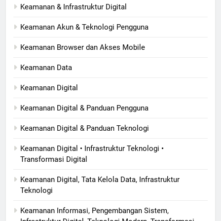
Keamanan & Infrastruktur Digital
Keamanan Akun & Teknologi Pengguna
Keamanan Browser dan Akses Mobile
Keamanan Data
Keamanan Digital
Keamanan Digital & Panduan Pengguna
Keamanan Digital & Panduan Teknologi
Keamanan Digital • Infrastruktur Teknologi •
Transformasi Digital
Keamanan Digital, Tata Kelola Data, Infrastruktur
Teknologi
Keamanan Informasi, Pengembangan Sistem,