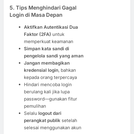
5. Tips Menghindari Gagal
Login di Masa Depan
Aktifkan Autentikasi Dua
Faktor (2FA)
untuk
memperkuat keamanan
Simpan kata sandi di
pengelola sandi yang aman
Jangan membagikan
kredensial login
, bahkan
kepada orang terpercaya
Hindari mencoba login
berulang kali jika lupa
password—gunakan fitur
pemulihan
Selalu
logout dari
perangkat publik
setelah
selesai menggunakan akun