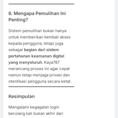
6. Mengapa Pemulihan Ini
Penting?
Sistem pemulihan bukan hanya
untuk memberikan kembali akses
kepada pengguna, tetapi juga
sebagai
bagian dari sistem
pertahanan keamanan digital
yang menyeluruh
. Kaya787
merancang proses ini agar cepat
namun tetap menjaga privasi dan
otentikasi pengguna secara ketat.
Kesimpulan
Mengalami kegagalan login
berulang kali bukan akhir dari