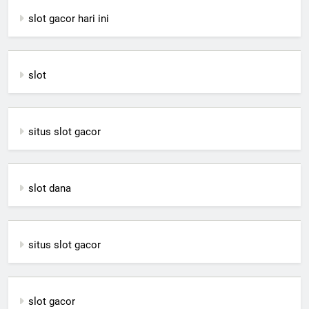
slot gacor hari ini
slot
situs slot gacor
slot dana
situs slot gacor
slot gacor