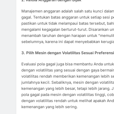
Manajemen anggaran adalah salah satu kunci dala
gagal. Tentukan batas anggaran untuk setiap sesi 
pastikan untuk tidak melampaui batas tersebut, bah
mengalami kegagalan berturut-turut. Disarankan un
menambah taruhan dengan harapan untuk “memuli
sebelumnya, karena ini dapat menyebabkan kerugia
3.
Pilih Mesin dengan Volatilitas Sesuai Preferensi
Evaluasi pola gagal juga bisa membantu Anda untu
dengan volatilitas yang sesuai dengan gaya berma
volatilitas rendah memberikan kemenangan lebih s
jumlahnya kecil. Sebaliknya, mesin dengan volatili
kemenangan yang lebih besar, tetapi lebih jarang.
pola gagal pada mesin dengan volatilitas tinggi, co
dengan volatilitas rendah untuk melihat apakah A
kemenangan yang lebih sering.