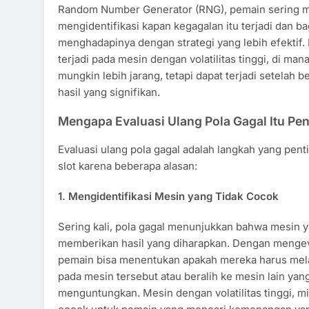
Random Number Generator (RNG), pemain sering 
mengidentifikasi kapan kegagalan itu terjadi dan b
menghadapinya dengan strategi yang lebih efektif. P
terjadi pada mesin dengan volatilitas tinggi, di m
mungkin lebih jarang, tetapi dapat terjadi setelah 
hasil yang signifikan.
Mengapa Evaluasi Ulang Pola Gagal Itu Pen
Evaluasi ulang pola gagal adalah langkah yang pen
slot karena beberapa alasan:
1.
Mengidentifikasi Mesin yang Tidak Cocok
Sering kali, pola gagal menunjukkan bahwa mesin ya
memberikan hasil yang diharapkan. Dengan mengeval
pemain bisa menentukan apakah mereka harus mel
pada mesin tersebut atau beralih ke mesin lain yang
menguntungkan. Mesin dengan volatilitas tinggi, mi