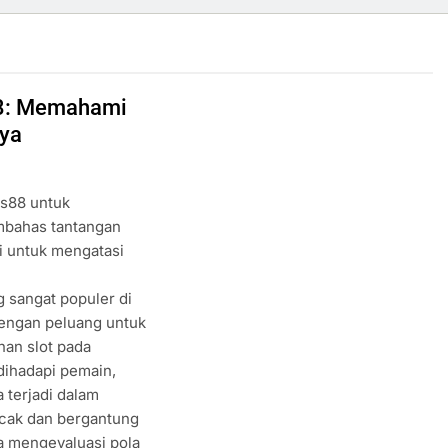
88: Memahami
nya
as88 untuk
mbahas tantangan
i untuk mengatasi
g sangat populer di
dengan peluang untuk
an slot pada
dihadapi pemain,
 terjadi dalam
acak dan bergantung
 mengevaluasi pola