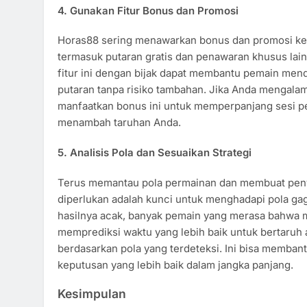
4.
Gunakan Fitur Bonus dan Promosi
Horas88 sering menawarkan bonus dan promosi ke
termasuk putaran gratis dan penawaran khusus la
fitur ini dengan bijak dapat membantu pemain men
putaran tanpa risiko tambahan. Jika Anda mengalami
manfaatkan bonus ini untuk memperpanjang sesi p
menambah taruhan Anda.
5.
Analisis Pola dan Sesuaikan Strategi
Terus memantau pola permainan dan membuat pen
diperlukan adalah kunci untuk menghadapi pola ga
hasilnya acak, banyak pemain yang merasa bahwa 
memprediksi waktu yang lebih baik untuk bertaruh
berdasarkan pola yang terdeteksi. Ini bisa memba
keputusan yang lebih baik dalam jangka panjang.
Kesimpulan