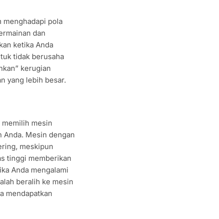
m menghadapi pola
permainan dan
kan ketika Anda
tuk tidak berusaha
hkan” kerugian
n yang lebih besar.
k memilih mesin
in Anda. Mesin dengan
ering, meskipun
tas tinggi memberikan
 Jika Anda mengalami
balah beralih ke mesin
nda mendapatkan