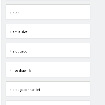
slot
situs slot
slot gacor
live draw hk
slot gacor hari ini