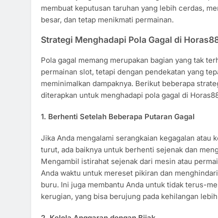
membuat keputusan taruhan yang lebih cerdas, me
besar, dan tetap menikmati permainan.
Strategi Menghadapi Pola Gagal di Horas8
Pola gagal memang merupakan bagian yang tak ter
permainan slot, tetapi dengan pendekatan yang tep
meminimalkan dampaknya. Berikut beberapa strateg
diterapkan untuk menghadapi pola gagal di Horas88
1.
Berhenti Setelah Beberapa Putaran Gagal
Jika Anda mengalami serangkaian kegagalan atau k
turut, ada baiknya untuk berhenti sejenak dan men
Mengambil istirahat sejenak dari mesin atau perm
Anda waktu untuk mereset pikiran dan menghindari
buru. Ini juga membantu Anda untuk tidak terus-m
kerugian, yang bisa berujung pada kehilangan lebi
2.
Kelola Anggaran dengan Bijak