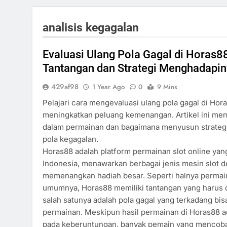
analisis kegagalan
Evaluasi Ulang Pola Gagal di Horas
Tantangan dan Strategi Menghadapi
429af98
1 Year Ago
0
9 Mins
Pelajari cara mengevaluasi ulang pola gagal di Hor
meningkatkan peluang kemenangan. Artikel ini me
dalam permainan dan bagaimana menyusun strateg
pola kegagalan.
Horas88 adalah platform permainan slot online yan
Indonesia, menawarkan berbagai jenis mesin slot 
memenangkan hadiah besar. Seperti halnya permain
umumnya, Horas88 memiliki tantangan yang harus 
salah satunya adalah pola gagal yang terkadang bisa
permainan. Meskipun hasil permainan di Horas88 
pada keberuntungan, banyak pemain yang mencoba