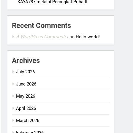
KAYA787 melalui Perangkat Pribadi
Recent Comments
A WordPress Commenter
on
Hello world!
Archives
July 2026
June 2026
May 2026
April 2026
March 2026
February 2026