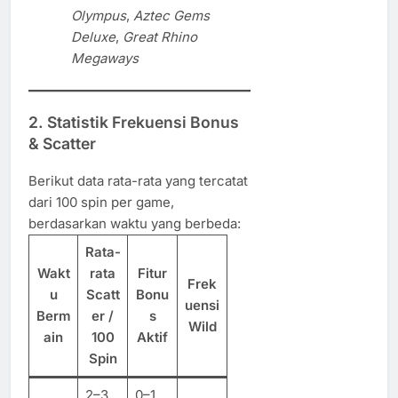
Olympus
,
Aztec Gems
Deluxe
,
Great Rhino
Megaways
2. Statistik Frekuensi Bonus
& Scatter
Berikut data rata-rata yang tercatat
dari 100 spin per game,
berdasarkan waktu yang berbeda:
Rata-
Wakt
rata
Fitur
Frek
u
Scatt
Bonu
uensi
Berm
er /
s
Wild
ain
100
Aktif
Spin
2–3
0–1