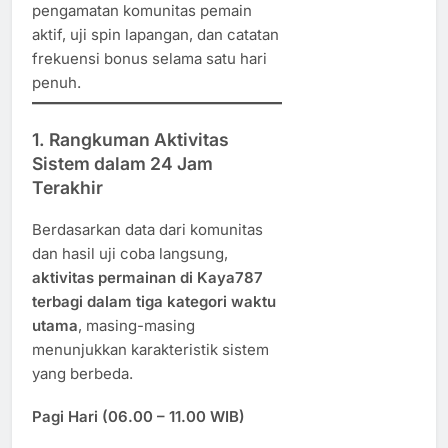
pengamatan komunitas pemain
aktif, uji spin lapangan, dan catatan
frekuensi bonus selama satu hari
penuh.
1. Rangkuman Aktivitas
Sistem dalam 24 Jam
Terakhir
Berdasarkan data dari komunitas
dan hasil uji coba langsung,
aktivitas permainan di Kaya787
terbagi dalam tiga kategori waktu
utama
, masing-masing
menunjukkan karakteristik sistem
yang berbeda.
Pagi Hari (06.00 – 11.00 WIB)