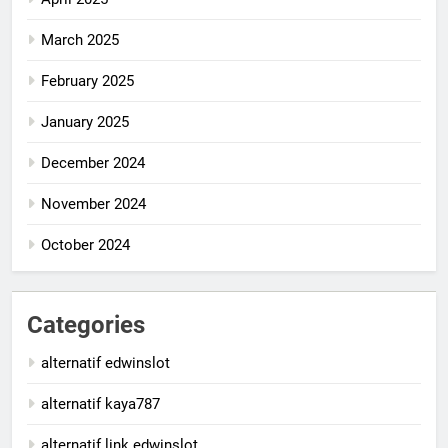
March 2025
February 2025
January 2025
December 2024
November 2024
October 2024
Categories
alternatif edwinslot
alternatif kaya787
alternatif link edwinslot