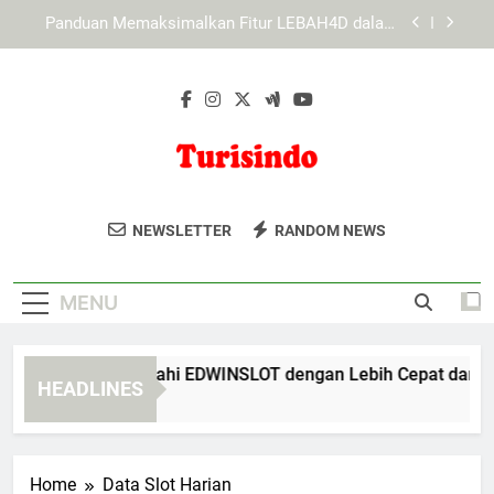
Skip
KAYA787 dan Upaya Membangun Sistem Layanan
to
yang Terpercaya bagi Pengguna
content
Cara Meningkatkan Efisiensi saat Mengakses
KAYA787 melalui Perangkat Pribadi
Panduan Menjelajahi EDWINSLOT dengan Lebih
Cepat dan Praktis di Berbagai Perangkat
Panduan Memaksimalkan Fitur LEBAH4D dalam
Aktivitas Harian
Turisindo
Jelajahi Destinasi Wisata Terbaik Di
KAYA787 dan Upaya Membangun Sistem Layanan
NEWSLETTER
RANDOM NEWS
yang Terpercaya bagi Pengguna
Indonesia Bersama Turisindo. Layanan
Cara Meningkatkan Efisiensi saat Mengakses
Wisata Profesional Untuk Perjalanan
KAYA787 melalui Perangkat Pribadi
MENU
Anda.
nduan Menjelajahi EDWINSLOT dengan Lebih Cepat dan Prakti
HEADLINES
Weeks Ago
Home
Data Slot Harian