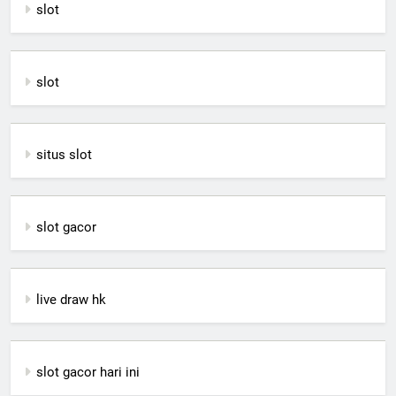
slot
slot
situs slot
slot gacor
live draw hk
slot gacor hari ini