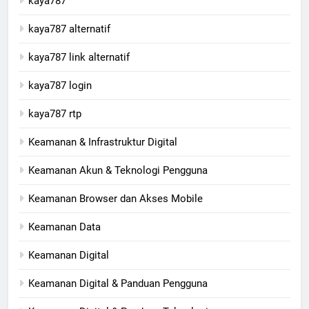
kaya787
kaya787 alternatif
kaya787 link alternatif
kaya787 login
kaya787 rtp
Keamanan & Infrastruktur Digital
Keamanan Akun & Teknologi Pengguna
Keamanan Browser dan Akses Mobile
Keamanan Data
Keamanan Digital
Keamanan Digital & Panduan Pengguna