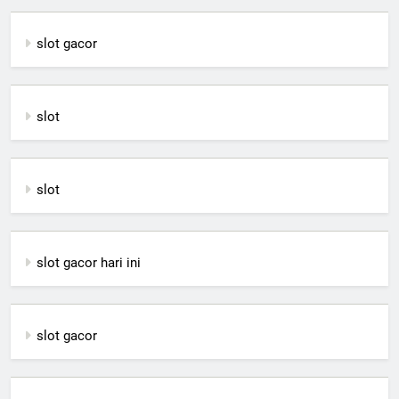
slot gacor
slot
slot
slot gacor hari ini
slot gacor