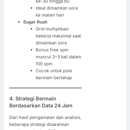
ke-30 hingga 60
Ideal dimainkan sore
ke malam hari
Sugar Rush
Grid multiplikasi
bekerja maksimal saat
dimainkan sore
Bonus free spin
muncul 2–3 kali dalam
100 spin
Cocok untuk pola
bermain bertahap
4. Strategi Bermain
Berdasarkan Data 24 Jam
Dari hasil pengamatan dan analisis,
beberapa strategi disarankan