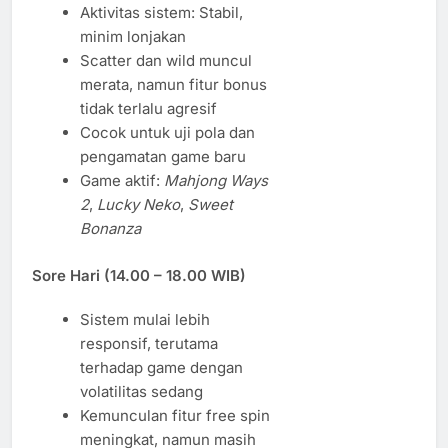
Aktivitas sistem: Stabil,
minim lonjakan
Scatter dan wild muncul
merata, namun fitur bonus
tidak terlalu agresif
Cocok untuk uji pola dan
pengamatan game baru
Game aktif:
Mahjong Ways
2
,
Lucky Neko
,
Sweet
Bonanza
Sore Hari (14.00 – 18.00 WIB)
Sistem mulai lebih
responsif, terutama
terhadap game dengan
volatilitas sedang
Kemunculan fitur free spin
meningkat, namun masih