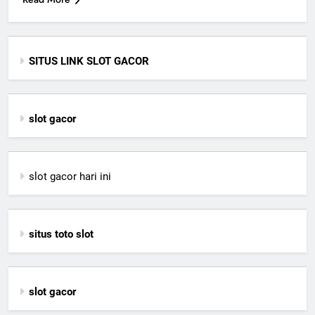
SITUS LINK SLOT GACOR
slot gacor
slot gacor hari ini
situs toto slot
slot gacor