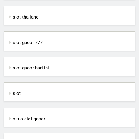
slot thailand
slot gacor 777
slot gacor hari ini
slot
situs slot gacor