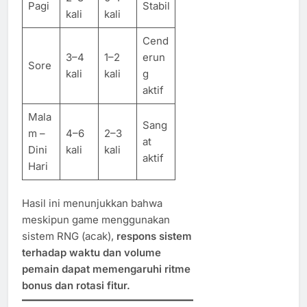
Pagi
Stabil
kali
kali
Cend
3–4
1–2
erun
Sore
kali
kali
g
aktif
Mala
Sang
m –
4–6
2–3
at
Dini
kali
kali
aktif
Hari
Hasil ini menunjukkan bahwa
meskipun game menggunakan
sistem RNG (acak),
respons sistem
terhadap waktu dan volume
pemain dapat memengaruhi ritme
bonus dan rotasi fitur.