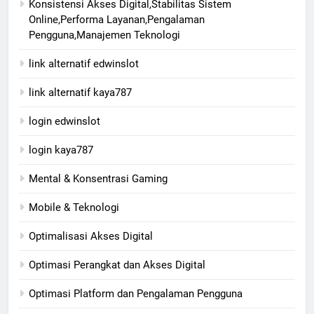
Konsistensi Akses Digital,Stabilitas Sistem
Online,Performa Layanan,Pengalaman
Pengguna,Manajemen Teknologi
link alternatif edwinslot
link alternatif kaya787
login edwinslot
login kaya787
Mental & Konsentrasi Gaming
Mobile & Teknologi
Optimalisasi Akses Digital
Optimasi Perangkat dan Akses Digital
Optimasi Platform dan Pengalaman Pengguna