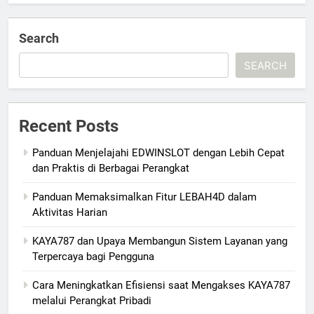
Search
SEARCH
Recent Posts
Panduan Menjelajahi EDWINSLOT dengan Lebih Cepat
dan Praktis di Berbagai Perangkat
Panduan Memaksimalkan Fitur LEBAH4D dalam
Aktivitas Harian
KAYA787 dan Upaya Membangun Sistem Layanan yang
Terpercaya bagi Pengguna
Cara Meningkatkan Efisiensi saat Mengakses KAYA787
melalui Perangkat Pribadi