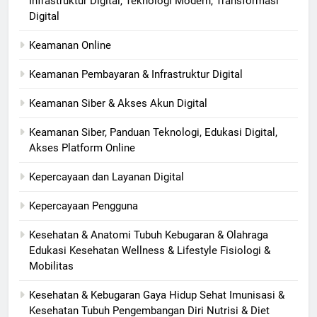
Infrastruktur Digital, Teknologi Modern, Transformasi
Digital
Keamanan Online
Keamanan Pembayaran & Infrastruktur Digital
Keamanan Siber & Akses Akun Digital
Keamanan Siber, Panduan Teknologi, Edukasi Digital,
Akses Platform Online
Kepercayaan dan Layanan Digital
Kepercayaan Pengguna
Kesehatan & Anatomi Tubuh Kebugaran & Olahraga
Edukasi Kesehatan Wellness & Lifestyle Fisiologi &
Mobilitas
Kesehatan & Kebugaran Gaya Hidup Sehat Imunisasi &
Kesehatan Tubuh Pengembangan Diri Nutrisi & Diet