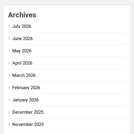
Archives
July 2026
June 2026
May 2026
April 2026
March 2026
February 2026
January 2026
December 2025
November 2025