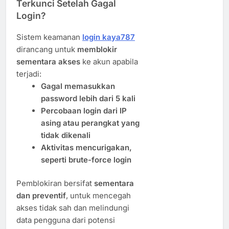
Terkunci Setelah Gagal
Login?
Sistem keamanan
login kaya787
dirancang untuk
memblokir
sementara akses
ke akun apabila
terjadi:
Gagal memasukkan
password lebih dari 5 kali
Percobaan login dari IP
asing atau perangkat yang
tidak dikenali
Aktivitas mencurigakan,
seperti brute-force login
Pemblokiran bersifat
sementara
dan preventif
, untuk mencegah
akses tidak sah dan melindungi
data pengguna dari potensi