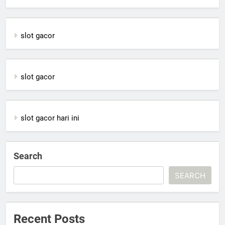
slot gacor
slot gacor
slot gacor hari ini
Search
SEARCH
Recent Posts