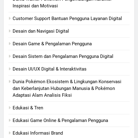
Inspirasi dan Motivasi
Customer Support Bantuan Pengguna Layanan Digital
Desain dan Navigasi Digital
Desain Game & Pengalaman Pengguna
Desain Sistem dan Pengalaman Pengguna Digital
Desain UI/UX Digital & Interaktivitas
Dunia Pokémon Ekosistem & Lingkungan Konservasi
dan Keberlanjutan Hubungan Manusia & Pokémon
Adaptasi Alam Analisis Fiksi
Edukasi & Tren
Edukasi Game Online & Pengalaman Pengguna
Edukasi Informasi Brand