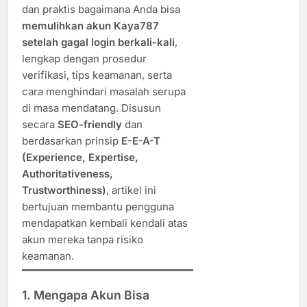
dan praktis bagaimana Anda bisa
memulihkan akun Kaya787
setelah gagal login berkali-kali
,
lengkap dengan prosedur
verifikasi, tips keamanan, serta
cara menghindari masalah serupa
di masa mendatang. Disusun
secara
SEO-friendly
dan
berdasarkan prinsip
E-E-A-T
(Experience, Expertise,
Authoritativeness,
Trustworthiness)
, artikel ini
bertujuan membantu pengguna
mendapatkan kembali kendali atas
akun mereka tanpa risiko
keamanan.
1. Mengapa Akun Bisa