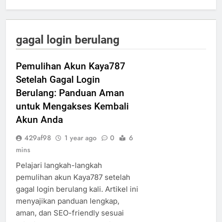
gagal login berulang
Pemulihan Akun Kaya787
Setelah Gagal Login
Berulang: Panduan Aman
untuk Mengakses Kembali
Akun Anda
429af98
1 year ago
0
6
mins
Pelajari langkah-langkah
pemulihan akun Kaya787 setelah
gagal login berulang kali. Artikel ini
menyajikan panduan lengkap,
aman, dan SEO-friendly sesuai