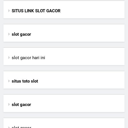
SITUS LINK SLOT GACOR
slot gacor
slot gacor hari ini
situs toto slot
slot gacor
slot gacor