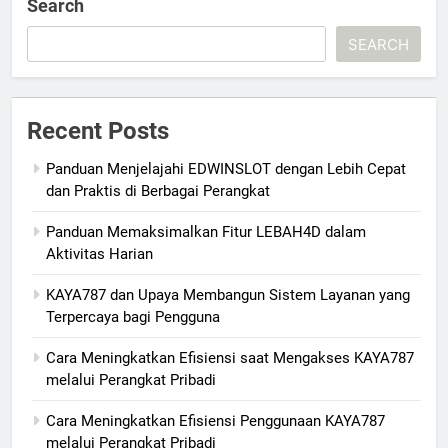
Search
SEARCH
Recent Posts
Panduan Menjelajahi EDWINSLOT dengan Lebih Cepat
dan Praktis di Berbagai Perangkat
Panduan Memaksimalkan Fitur LEBAH4D dalam
Aktivitas Harian
KAYA787 dan Upaya Membangun Sistem Layanan yang
Terpercaya bagi Pengguna
Cara Meningkatkan Efisiensi saat Mengakses KAYA787
melalui Perangkat Pribadi
Cara Meningkatkan Efisiensi Penggunaan KAYA787
melalui Perangkat Pribadi