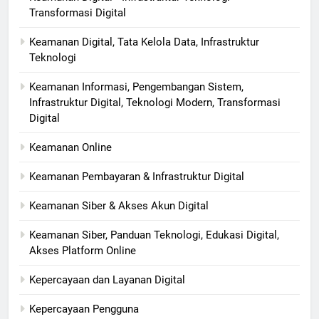
Transformasi Digital
Keamanan Digital, Tata Kelola Data, Infrastruktur
Teknologi
Keamanan Informasi, Pengembangan Sistem,
Infrastruktur Digital, Teknologi Modern, Transformasi
Digital
Keamanan Online
Keamanan Pembayaran & Infrastruktur Digital
Keamanan Siber & Akses Akun Digital
Keamanan Siber, Panduan Teknologi, Edukasi Digital,
Akses Platform Online
Kepercayaan dan Layanan Digital
Kepercayaan Pengguna