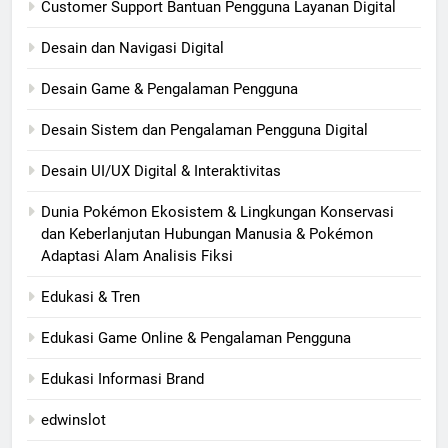
Customer Support Bantuan Pengguna Layanan Digital
Desain dan Navigasi Digital
Desain Game & Pengalaman Pengguna
Desain Sistem dan Pengalaman Pengguna Digital
Desain UI/UX Digital & Interaktivitas
Dunia Pokémon Ekosistem & Lingkungan Konservasi
dan Keberlanjutan Hubungan Manusia & Pokémon
Adaptasi Alam Analisis Fiksi
Edukasi & Tren
Edukasi Game Online & Pengalaman Pengguna
Edukasi Informasi Brand
edwinslot