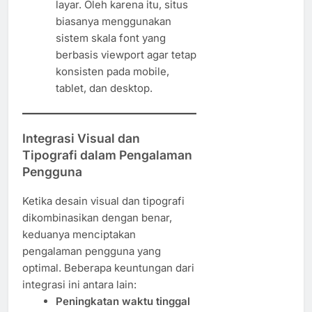
layar. Oleh karena itu, situs
biasanya menggunakan
sistem skala font yang
berbasis viewport agar tetap
konsisten pada mobile,
tablet, dan desktop.
Integrasi Visual dan
Tipografi dalam Pengalaman
Pengguna
Ketika desain visual dan tipografi
dikombinasikan dengan benar,
keduanya menciptakan
pengalaman pengguna yang
optimal. Beberapa keuntungan dari
integrasi ini antara lain:
Peningkatan waktu tinggal