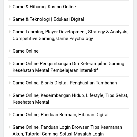
Game & Hiburan, Kasino Online
Game & Teknologi | Edukasi Digital
Game Learning, Player Development, Strategy & Analysis,
Competitive Gaming, Game Psychology
Game Online
Game Online Pengembangan Diri Keterampilan Gaming
Kesehatan Mental Pembelajaran Interaktif
Game Online, Bisnis Digital, Penghasilan Tambahan
Game Online, Keseimbangan Hidup, Lifestyle, Tips Sehat,
Kesehatan Mental
Game Online, Panduan Bermain, Hiburan Digital
Game Online, Panduan Login Browser, Tips Keamanan
Akun, Tutorial Gaming, Solusi Masalah Login