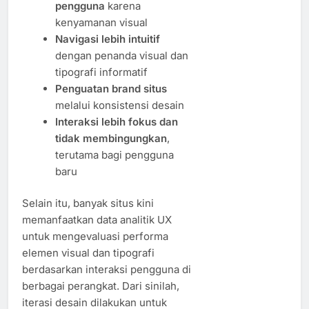
pengguna
karena
kenyamanan visual
Navigasi lebih intuitif
dengan penanda visual dan
tipografi informatif
Penguatan brand situs
melalui konsistensi desain
Interaksi lebih fokus dan
tidak membingungkan
,
terutama bagi pengguna
baru
Selain itu, banyak situs kini
memanfaatkan data analitik UX
untuk mengevaluasi performa
elemen visual dan tipografi
berdasarkan interaksi pengguna di
berbagai perangkat. Dari sinilah,
iterasi desain dilakukan untuk