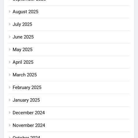
August 2025
July 2025
June 2025
May 2025
April 2025
March 2025
February 2025
January 2025
December 2024
November 2024
October 2024