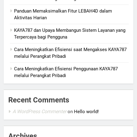
Panduan Memaksimalkan Fitur LEBAH4D dalam
Aktivitas Harian
KAYA787 dan Upaya Membangun Sistem Layanan yang
Terpercaya bagi Pengguna
Cara Meningkatkan Efisiensi saat Mengakses KAYA787
melalui Perangkat Pribadi
Cara Meningkatkan Efisiensi Penggunaan KAYA787
melalui Perangkat Pribadi
Recent Comments
A WordPress Commenter
on
Hello world!
Archives