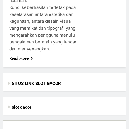
halaman.
Kunci keberhasilan terletak pada
keselarasan antara estetika dan
kegunaan, antara desain visual
yang memikat dan tipografi yang
mengarahkan pengguna menuju
pengalaman bermain yang lancar
dan menyenangkan.
Read More
SITUS LINK SLOT GACOR
slot gacor