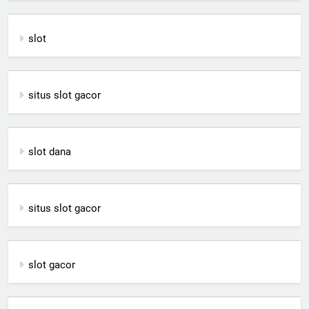
slot
situs slot gacor
slot dana
situs slot gacor
slot gacor