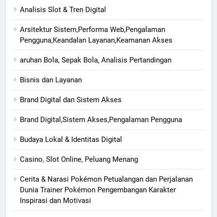
Analisis Slot & Tren Digital
Arsitektur Sistem,Performa Web,Pengalaman
Pengguna,Keandalan Layanan,Keamanan Akses
aruhan Bola, Sepak Bola, Analisis Pertandingan
Bisnis dan Layanan
Brand Digital dan Sistem Akses
Brand Digital,Sistem Akses,Pengalaman Pengguna
Budaya Lokal & Identitas Digital
Casino, Slot Online, Peluang Menang
Cerita & Narasi Pokémon Petualangan dan Perjalanan
Dunia Trainer Pokémon Pengembangan Karakter
Inspirasi dan Motivasi