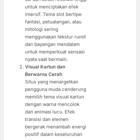
untuk menciptakan efek
imersif. Tema slot bertipe
fantasi, petualangan, atau
mitologi sering
menggunakan tekstur rumit
dan bayangan mendalam
untuk memperkuat sensasi
nyata saat bermain.
Visual Kartun dan
Berwarna Cerah
Situs yang menargetkan
pengguna muda cenderung
memilih tema visual kartun
dengan warna mencolok
dan animasi lucu. Efek
transisi dan elemen
bergerak menambah energi
positif dalam keseluruhan