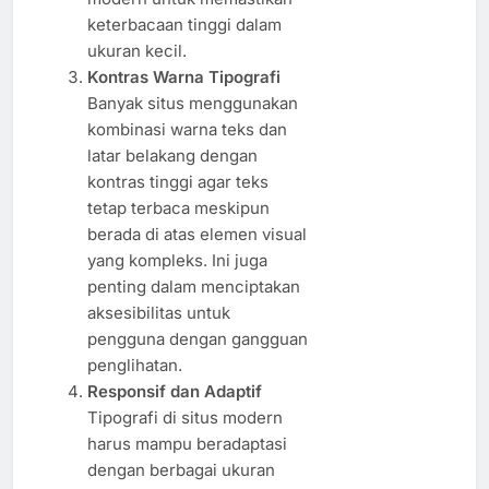
keterbacaan tinggi dalam
ukuran kecil.
Kontras Warna Tipografi
Banyak situs menggunakan
kombinasi warna teks dan
latar belakang dengan
kontras tinggi agar teks
tetap terbaca meskipun
berada di atas elemen visual
yang kompleks. Ini juga
penting dalam menciptakan
aksesibilitas untuk
pengguna dengan gangguan
penglihatan.
Responsif dan Adaptif
Tipografi di situs modern
harus mampu beradaptasi
dengan berbagai ukuran