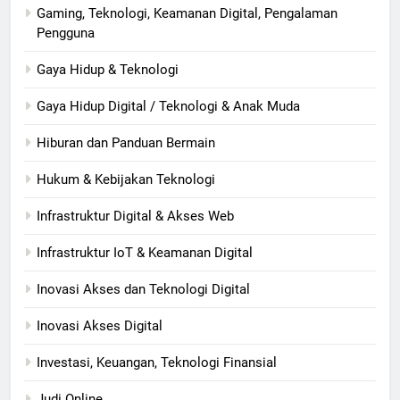
Gaming, Teknologi, Keamanan Digital, Pengalaman
Pengguna
Gaya Hidup & Teknologi
Gaya Hidup Digital / Teknologi & Anak Muda
Hiburan dan Panduan Bermain
Hukum & Kebijakan Teknologi
Infrastruktur Digital & Akses Web
Infrastruktur IoT & Keamanan Digital
Inovasi Akses dan Teknologi Digital
Inovasi Akses Digital
Investasi, Keuangan, Teknologi Finansial
Judi Online