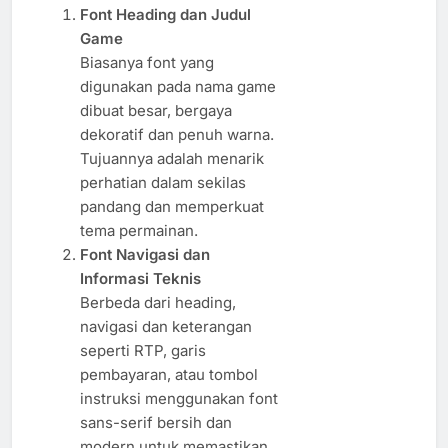
Font Heading dan Judul
Game
Biasanya font yang
digunakan pada nama game
dibuat besar, bergaya
dekoratif dan penuh warna.
Tujuannya adalah menarik
perhatian dalam sekilas
pandang dan memperkuat
tema permainan.
Font Navigasi dan
Informasi Teknis
Berbeda dari heading,
navigasi dan keterangan
seperti RTP, garis
pembayaran, atau tombol
instruksi menggunakan font
sans-serif bersih dan
modern untuk memastikan