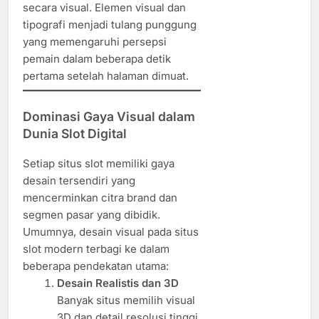
secara visual. Elemen visual dan
tipografi menjadi tulang punggung
yang memengaruhi persepsi
pemain dalam beberapa detik
pertama setelah halaman dimuat.
Dominasi Gaya Visual dalam
Dunia Slot Digital
Setiap situs slot memiliki gaya
desain tersendiri yang
mencerminkan citra brand dan
segmen pasar yang dibidik.
Umumnya, desain visual pada situs
slot modern terbagi ke dalam
beberapa pendekatan utama:
Desain Realistis dan 3D
Banyak situs memilih visual
3D dan detail resolusi tinggi