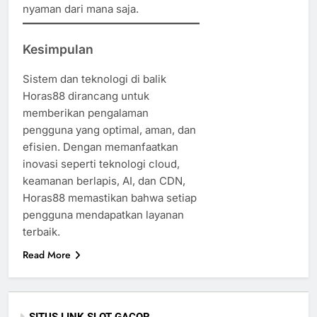
nyaman dari mana saja.
Kesimpulan
Sistem dan teknologi di balik
Horas88 dirancang untuk
memberikan pengalaman
pengguna yang optimal, aman, dan
efisien. Dengan memanfaatkan
inovasi seperti teknologi cloud,
keamanan berlapis, AI, dan CDN,
Horas88 memastikan bahwa setiap
pengguna mendapatkan layanan
terbaik.
Read More
SITUS LINK SLOT GACOR