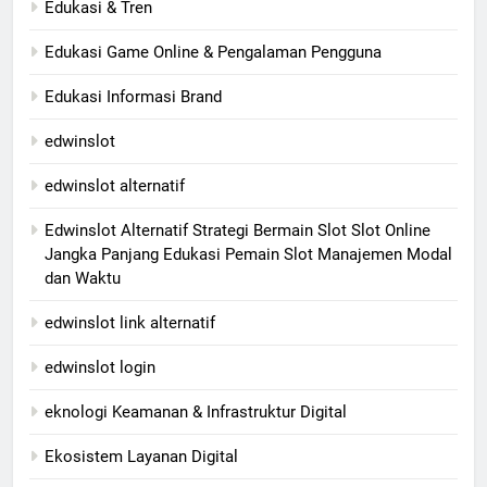
Edukasi & Tren
Edukasi Game Online & Pengalaman Pengguna
Edukasi Informasi Brand
edwinslot
edwinslot alternatif
Edwinslot Alternatif Strategi Bermain Slot Slot Online
Jangka Panjang Edukasi Pemain Slot Manajemen Modal
dan Waktu
edwinslot link alternatif
edwinslot login
eknologi Keamanan & Infrastruktur Digital
Ekosistem Layanan Digital