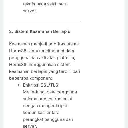
teknis pada salah satu
server.
2. Sistem Keamanan Berlapis
Keamanan menjadi prioritas utama
Horas88. Untuk melindungi data
pengguna dan aktivitas platform,
Horas88 menggunakan sistem
keamanan berlapis yang terdiri dari
beberapa komponen:
Enkripsi SSL/TLS:
Melindungi data pengguna
selama proses transmisi
dengan mengenkripsi
komunikasi antara
perangkat pengguna dan
server.