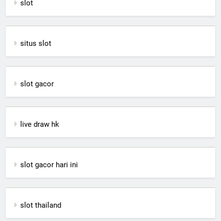
slot
situs slot
slot gacor
live draw hk
slot gacor hari ini
slot thailand