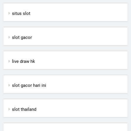
situs slot
slot gacor
live draw hk
slot gacor hari ini
slot thailand