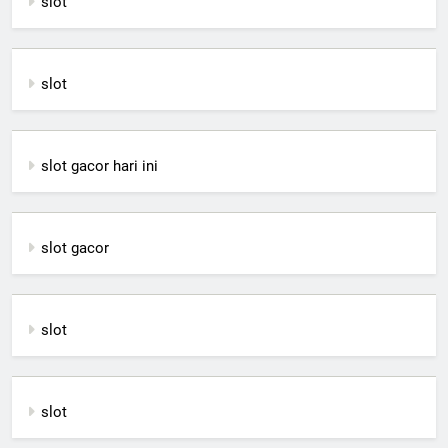
slot
slot
slot gacor hari ini
slot gacor
slot
slot