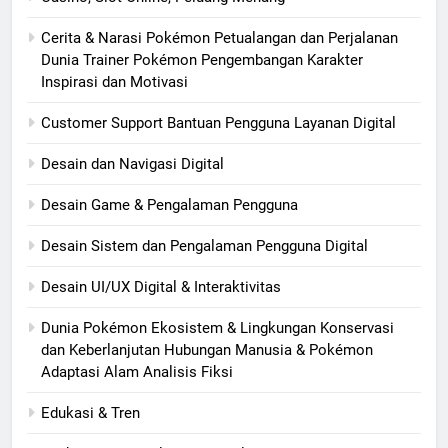
Cerita & Narasi Pokémon Petualangan dan Perjalanan
Dunia Trainer Pokémon Pengembangan Karakter
Inspirasi dan Motivasi
Customer Support Bantuan Pengguna Layanan Digital
Desain dan Navigasi Digital
Desain Game & Pengalaman Pengguna
Desain Sistem dan Pengalaman Pengguna Digital
Desain UI/UX Digital & Interaktivitas
Dunia Pokémon Ekosistem & Lingkungan Konservasi
dan Keberlanjutan Hubungan Manusia & Pokémon
Adaptasi Alam Analisis Fiksi
Edukasi & Tren