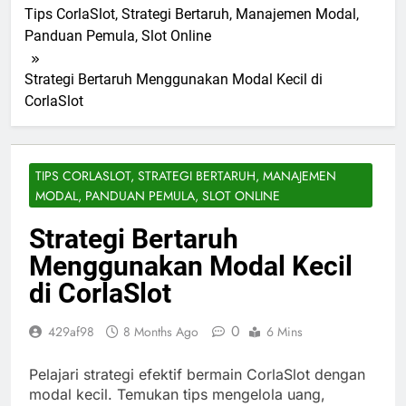
Tips CorlaSlot, Strategi Bertaruh, Manajemen Modal,
Panduan Pemula, Slot Online
Strategi Bertaruh Menggunakan Modal Kecil di
CorlaSlot
TIPS CORLASLOT, STRATEGI BERTARUH, MANAJEMEN
MODAL, PANDUAN PEMULA, SLOT ONLINE
Strategi Bertaruh
Menggunakan Modal Kecil
di CorlaSlot
0
429af98
8 Months Ago
6 Mins
Pelajari strategi efektif bermain CorlaSlot dengan
modal kecil. Temukan tips mengelola uang,