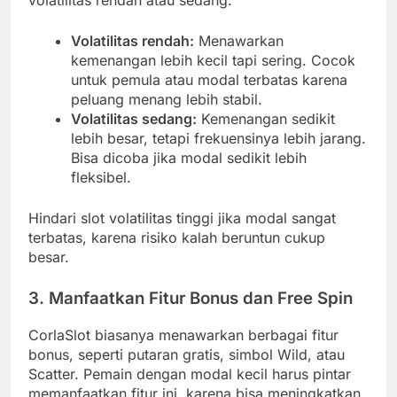
volatilitas rendah atau sedang.
Volatilitas rendah:
Menawarkan
kemenangan lebih kecil tapi sering. Cocok
untuk pemula atau modal terbatas karena
peluang menang lebih stabil.
Volatilitas sedang:
Kemenangan sedikit
lebih besar, tetapi frekuensinya lebih jarang.
Bisa dicoba jika modal sedikit lebih
fleksibel.
Hindari slot volatilitas tinggi jika modal sangat
terbatas, karena risiko kalah beruntun cukup
besar.
3. Manfaatkan Fitur Bonus dan Free Spin
CorlaSlot biasanya menawarkan berbagai fitur
bonus, seperti putaran gratis, simbol Wild, atau
Scatter. Pemain dengan modal kecil harus pintar
memanfaatkan fitur ini, karena bisa meningkatkan