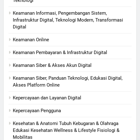
Teknologi
Keamanan Informasi, Pengembangan Sistem,
Infrastruktur Digital, Teknologi Modern, Transformasi
Digital
Keamanan Online
Keamanan Pembayaran & Infrastruktur Digital
Keamanan Siber & Akses Akun Digital
Keamanan Siber, Panduan Teknologi, Edukasi Digital,
Akses Platform Online
Kepercayaan dan Layanan Digital
Kepercayaan Pengguna
Kesehatan & Anatomi Tubuh Kebugaran & Olahraga
Edukasi Kesehatan Wellness & Lifestyle Fisiologi &
Mobilitas