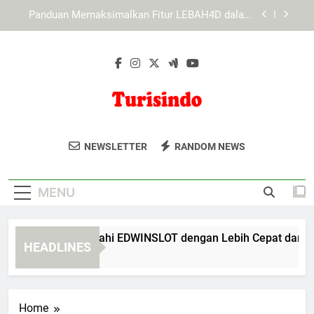
Skip
KAYA787 dan Upaya Membangun Sistem Layanan
to
yang Terpercaya bagi Pengguna
content
Cara Meningkatkan Efisiensi saat Mengakses
KAYA787 melalui Perangkat Pribadi
Panduan Menjelajahi EDWINSLOT dengan Lebih
Cepat dan Praktis di Berbagai Perangkat
Panduan Memaksimalkan Fitur LEBAH4D dalam
Aktivitas Harian
Turisindo
Jelajahi Destinasi Wisata Terbaik Di
KAYA787 dan Upaya Membangun Sistem Layanan
NEWSLETTER
RANDOM NEWS
yang Terpercaya bagi Pengguna
Indonesia Bersama Turisindo. Layanan
Cara Meningkatkan Efisiensi saat Mengakses
Wisata Profesional Untuk Perjalanan
KAYA787 melalui Perangkat Pribadi
MENU
Anda.
nduan Menjelajahi EDWINSLOT dengan Lebih Cepat dan Prakti
HEADLINES
Weeks Ago
Home