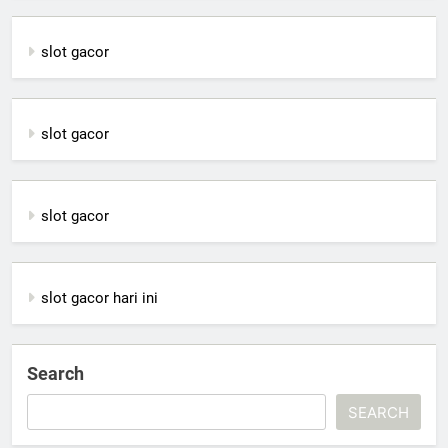
slot gacor
slot gacor
slot gacor
slot gacor hari ini
Search
SEARCH