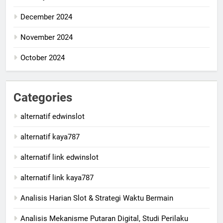
December 2024
November 2024
October 2024
Categories
alternatif edwinslot
alternatif kaya787
alternatif link edwinslot
alternatif link kaya787
Analisis Harian Slot & Strategi Waktu Bermain
Analisis Mekanisme Putaran Digital, Studi Perilaku