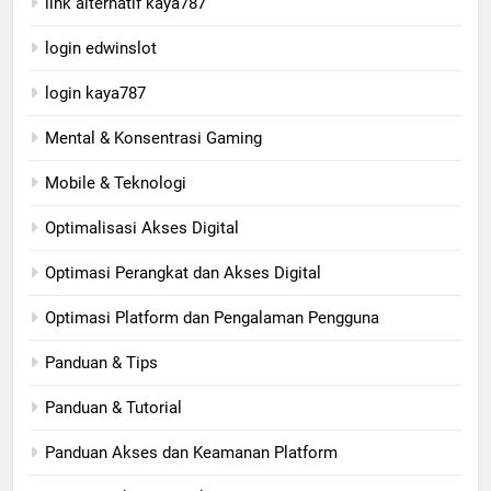
link alternatif kaya787
login edwinslot
login kaya787
Mental & Konsentrasi Gaming
Mobile & Teknologi
Optimalisasi Akses Digital
Optimasi Perangkat dan Akses Digital
Optimasi Platform dan Pengalaman Pengguna
Panduan & Tips
Panduan & Tutorial
Panduan Akses dan Keamanan Platform