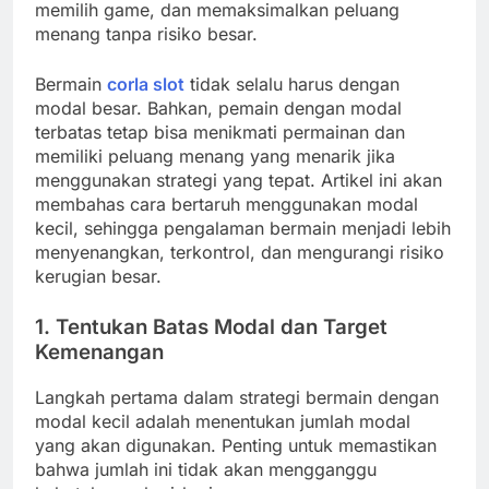
memilih game, dan memaksimalkan peluang
menang tanpa risiko besar.
Bermain
corla slot
tidak selalu harus dengan
modal besar. Bahkan, pemain dengan modal
terbatas tetap bisa menikmati permainan dan
memiliki peluang menang yang menarik jika
menggunakan strategi yang tepat. Artikel ini akan
membahas cara bertaruh menggunakan modal
kecil, sehingga pengalaman bermain menjadi lebih
menyenangkan, terkontrol, dan mengurangi risiko
kerugian besar.
1. Tentukan Batas Modal dan Target
Kemenangan
Langkah pertama dalam strategi bermain dengan
modal kecil adalah menentukan jumlah modal
yang akan digunakan. Penting untuk memastikan
bahwa jumlah ini tidak akan mengganggu