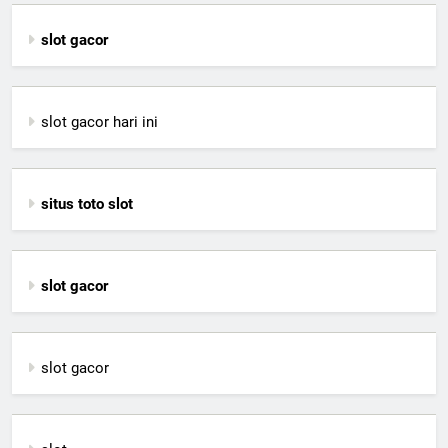
slot gacor
slot gacor hari ini
situs toto slot
slot gacor
slot gacor