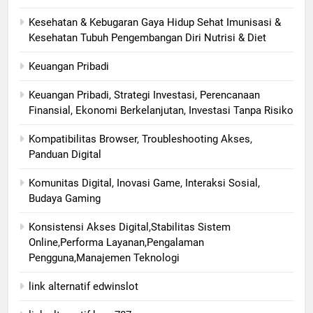
Kesehatan & Kebugaran Gaya Hidup Sehat Imunisasi &
Kesehatan Tubuh Pengembangan Diri Nutrisi & Diet
Keuangan Pribadi
Keuangan Pribadi, Strategi Investasi, Perencanaan
Finansial, Ekonomi Berkelanjutan, Investasi Tanpa Risiko
Kompatibilitas Browser, Troubleshooting Akses,
Panduan Digital
Komunitas Digital, Inovasi Game, Interaksi Sosial,
Budaya Gaming
Konsistensi Akses Digital,Stabilitas Sistem
Online,Performa Layanan,Pengalaman
Pengguna,Manajemen Teknologi
link alternatif edwinslot